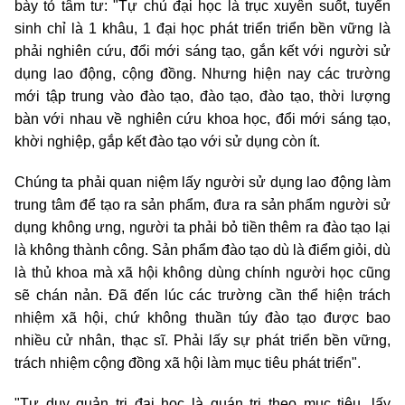
bày tỏ tâm tư: "Tự chủ đại học là trục xuyên suốt, tuyển
sinh chỉ là 1 khâu, 1 đại học phát triển triển bền vững là
phải nghiên cứu, đổi mới sáng tạo, gắn kết với người sử
dụng lao động, cộng đồng. Nhưng hiện nay các trường
mới tập trung vào đào tạo, đào tạo, đào tạo, thời lượng
bàn với nhau về nghiên cứu khoa học, đổi mới sáng tạo,
khời nghiệp, gắp kết đào tạo với sử dụng còn ít.
Chúng ta phải quan niệm lấy người sử dụng lao động làm
trung tâm để tạo ra sản phẩm, đưa ra sản phẩm người sử
dụng không ưng, người ta phải bỏ tiền thêm ra đào tạo lại
là không thành công. Sản phẩm đào tạo dù là điểm giỏi, dù
là thủ khoa mà xã hội không dùng chính người học cũng
sẽ chán nản. Đã đến lúc các trường cần thể hiện trách
nhiệm xã hội, chứ không thuần túy đào tạo được bao
nhiều cử nhân, thạc sĩ. Phải lấy sự phát triển bền vững,
trách nhiệm cộng đồng xã hội làm mục tiêu phát triển".
"Tư duy quản trị đại học là quán trị theo mục tiêu, lấy