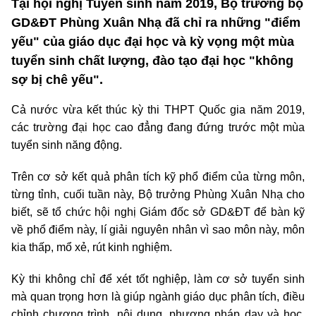
Tại hội nghị Tuyển sinh năm 2019, Bộ trưởng bộ
GD&ĐT Phùng Xuân Nhạ đã chỉ ra những "điểm
yếu" của giáo dục đại học và kỳ vọng một mùa
tuyển sinh chất lượng, đào tạo đại học "không
sợ bị chê yếu".
Cả nước vừa kết thúc kỳ thi THPT Quốc gia năm 2019,
các trường đại học cao đẳng đang đứng trước một mùa
tuyển sinh năng động.
Trên cơ sở kết quả phân tích kỹ phổ điểm của từng môn,
từng tỉnh, cuối tuần này, Bộ trưởng Phùng Xuân Nhạ cho
biết, sẽ tổ chức hội nghị Giám đốc sở GD&ĐT để bàn kỹ
về phổ điểm này, lí giải nguyên nhân vì sao môn này, môn
kia thấp, mổ xẻ, rút kinh nghiệm.
Kỳ thi không chỉ để xét tốt nghiệp, làm cơ sở tuyển sinh
mà quan trọng hơn là giúp ngành giáo dục phân tích, điều
chỉnh chương trình, nội dung, phương pháp dạy và học,