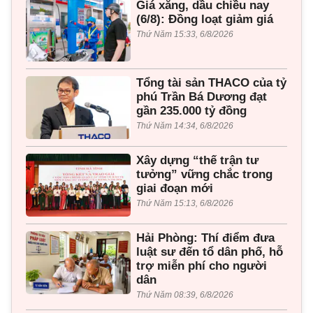
Giá xăng, dầu chiều nay
(6/8): Đồng loạt giảm giá
Thứ Năm 15:33, 6/8/2026
Tổng tài sản THACO của tỷ
phú Trần Bá Dương đạt
gần 235.000 tỷ đồng
Thứ Năm 14:34, 6/8/2026
Xây dựng “thế trận tư
tưởng” vững chắc trong
giai đoạn mới
Thứ Năm 15:13, 6/8/2026
Hải Phòng: Thí điểm đưa
luật sư đến tổ dân phố, hỗ
trợ miễn phí cho người
dân
Thứ Năm 08:39, 6/8/2026