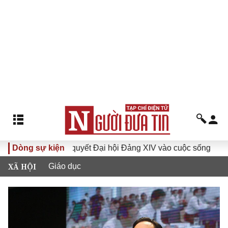
Đưa Nghị quyết Đại hội Đảng XIV vào cuộc sống
Dòng sự kiện
Hướng tới
XÃ HỘI
Giáo dục