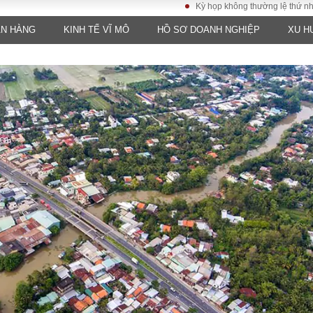
Kỳ họp không thường lệ thứ nhất, Quốc 
ÂN HÀNG
KINH TẾ VĨ MÔ
HỒ SƠ DOANH NGHIỆP
XU H
LUẬT
KINH TẾ
XÃ HỘI
ảy pháp
Bất động sản
Dân sinh
Tài chính - Ngân
Giáo dục
luật gia
hàng
Văn hoá
ều tra
Kinh tế vĩ mô
Môi trườn
i công dân
Hồ sơ doanh
Giao thông
nghiệp
- Hình sự
Xu hướng thị
trường
Tiêu dùng và dư
luận
Công nghệ
US