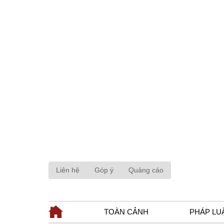
Liên hệ
Góp ý
Quảng cáo
TOÀN CẢNH
PHÁP LU