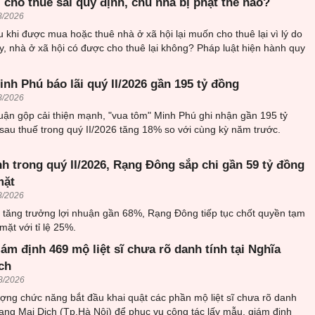
 cho thuê sai quy định, chủ nhà bị phạt thế nào?
8/2026
 khi được mua hoặc thuê nhà ở xã hội lại muốn cho thuê lại vì lý do
, nhà ở xã hội có được cho thuê lại không? Pháp luật hiện hành quy
nh Phú báo lãi quý II/2026 gần 195 tỷ đồng
8/2026
uận gộp cải thiện mạnh, "vua tôm" Minh Phú ghi nhận gần 195 tỷ
sau thuế trong quý II/2026 tăng 18% so với cùng kỳ năm trước.
h trong quý II/2026, Rạng Đông sắp chi gần 59 tỷ đồng
mặt
8/2026
6 tăng trưởng lợi nhuận gần 68%, Rạng Đông tiếp tục chốt quyền tạm
mặt với tỉ lệ 25%.
iám định 469 mộ liệt sĩ chưa rõ danh tính tại Nghĩa
ch
8/2026
ượng chức năng bắt đầu khai quật các phần mộ liệt sĩ chưa rõ danh
trang Mai Dịch (Tp.Hà Nội) để phục vụ công tác lấy mẫu, giám định