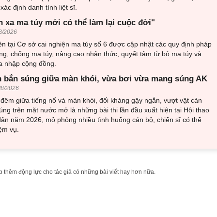
ác định danh tính liệt sĩ.
h xa ma túy mới có thể làm lại cuộc đời"
8/2026
n tại Cơ sở cai nghiện ma túy số 6 được cập nhật các quy định pháp
ng, chống ma túy, nâng cao nhận thức, quyết tâm từ bỏ ma túy và
òa nhập cộng đồng.
 bắn súng giữa màn khói, vừa bơi vừa mang súng AK
/8/2026
đêm giữa tiếng nổ và màn khói, đối kháng gậy ngắn, vượt vật cản
ng trên mặt nước mở là những bài thi lần đầu xuất hiện tại Hội thao
ân năm 2026, mô phỏng nhiều tình huống cán bộ, chiến sĩ có thể
ệm vụ.
 thêm động lực cho tác giả có những bài viết hay hơn nữa.