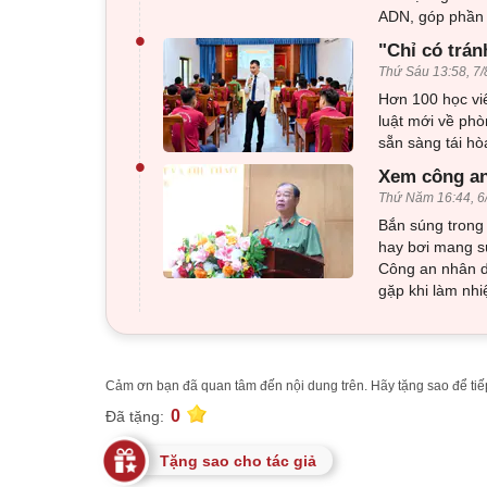
ADN, góp phần x
•
"Chỉ có trán
Thứ Sáu 13:58, 7/
Hơn 100 học viê
luật mới về phò
sẵn sàng tái h
•
Xem công an
Thứ Năm 16:44, 6
Bắn súng trong 
hay bơi mang sú
Công an nhân d
gặp khi làm nhi
Cảm ơn bạn đã quan tâm đến nội dung trên. Hãy tặng sao để tiếp
0
Đã tặng:
Tặng sao cho tác giả