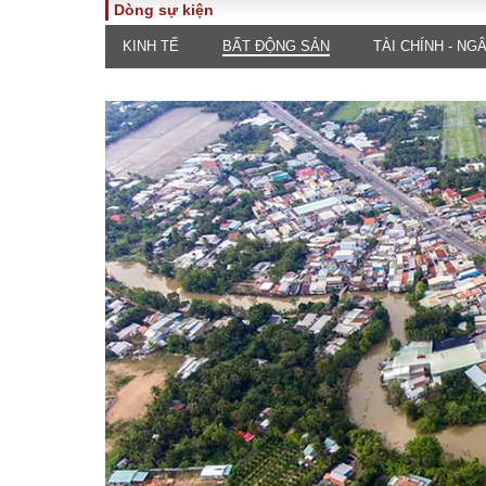
Dòng sự kiện
KINH TẾ
BẤT ĐỘNG SẢN
TÀI CHÍNH - NG
TOÀN CẢNH
PHÁP 
Tiêu điểm
Dòng ch
luật
Chính sách
Góc nhìn 
Sự kiện
Hồ sơ đi
Đối thoại
Tiếng nó
Thế giới
An ninh 
ĐA CHIỀU
INFOC
Quan điểm