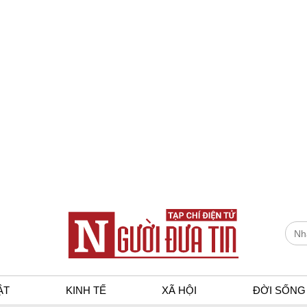
ẬT
KINH TẾ
XÃ HỘI
ĐỜI SỐNG