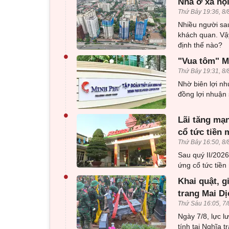
Nhà ở xã hội
Thứ Bảy 19:36, 8/
Nhiều người sau
khách quan. Vậy
định thế nào?
•
"Vua tôm" Mi
Thứ Bảy 19:31, 8/
Nhờ biên lợi nh
đồng lợi nhuận 
•
Lãi tăng mạn
cổ tức tiền 
Thứ Bảy 16:50, 8/
Sau quý II/202
ứng cổ tức tiền 
•
Khai quật, g
trang Mai Dị
Thứ Sáu 16:05, 7/
Ngày 7/8, lực l
tính tại Nghĩa 