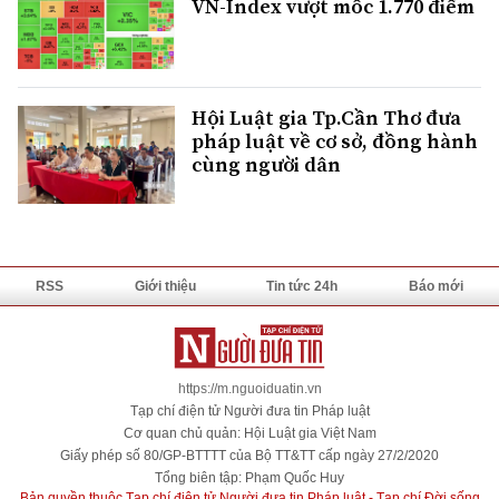
VN-Index vượt mốc 1.770 điểm
Hội Luật gia Tp.Cần Thơ đưa
pháp luật về cơ sở, đồng hành
cùng người dân
RSS
Giới thiệu
Tin tức 24h
Báo mới
https://m.nguoiduatin.vn
Tạp chí điện tử Người đưa tin Pháp luật
Cơ quan chủ quản: Hội Luật gia Việt Nam
Giấy phép số 80/GP-BTTTT của Bộ TT&TT cấp ngày 27/2/2020
Tổng biên tập: Phạm Quốc Huy
Bản quyền thuộc Tạp chí điện tử Người đưa tin Pháp luật - Tạp chí Đời sống