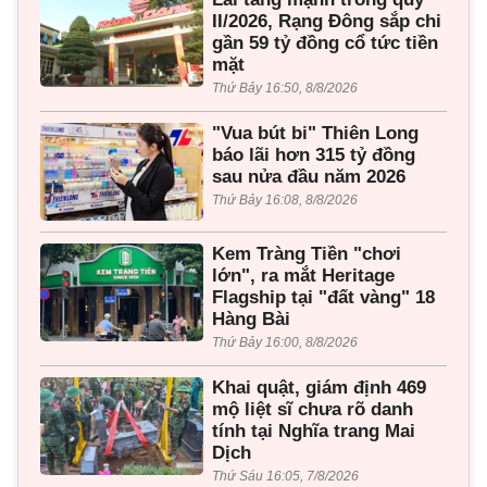
II/2026, Rạng Đông sắp chi
gần 59 tỷ đồng cổ tức tiền
mặt
Thứ Bảy 16:50, 8/8/2026
"Vua bút bi" Thiên Long
báo lãi hơn 315 tỷ đồng
sau nửa đầu năm 2026
Thứ Bảy 16:08, 8/8/2026
Kem Tràng Tiền "chơi
lớn", ra mắt Heritage
Flagship tại "đất vàng" 18
Hàng Bài
Thứ Bảy 16:00, 8/8/2026
Khai quật, giám định 469
mộ liệt sĩ chưa rõ danh
tính tại Nghĩa trang Mai
Dịch
Thứ Sáu 16:05, 7/8/2026