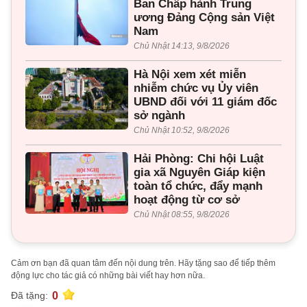
Ban Chấp hành Trung
ương Đảng Cộng sản Việt
Nam
Chủ Nhật 14:13, 9/8/2026
Hà Nội xem xét miễn
nhiễm chức vụ Ủy viên
UBND đối với 11 giám đốc
sở ngành
Chủ Nhật 10:52, 9/8/2026
Hải Phòng: Chi hội Luật
gia xã Nguyên Giáp kiện
toàn tổ chức, đẩy mạnh
hoạt động từ cơ sở
Chủ Nhật 08:55, 9/8/2026
Cảm ơn bạn đã quan tâm đến nội dung trên. Hãy tặng sao để tiếp thêm
động lực cho tác giả có những bài viết hay hơn nữa.
0
Đã tặng: