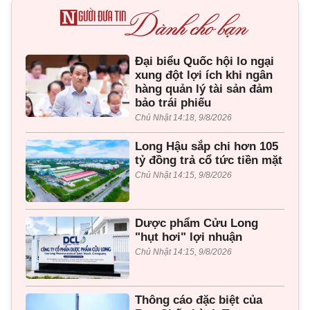
Đại biểu Quốc hội lo ngại
xung đột lợi ích khi ngân
hàng quản lý tài sản đảm
bảo trái phiếu
Chủ Nhật 14:18, 9/8/2026
Long Hậu sắp chi hơn 105
tỷ đồng trả cổ tức tiền mặt
Chủ Nhật 14:15, 9/8/2026
Dược phẩm Cửu Long
"hụt hơi" lợi nhuận
Chủ Nhật 14:15, 9/8/2026
Thông cáo đặc biệt của