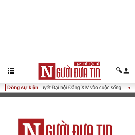
Đưa Nghị quyết Đại hội Đảng XIV vào cuộc sống
Dòng sự kiện
Hướng t