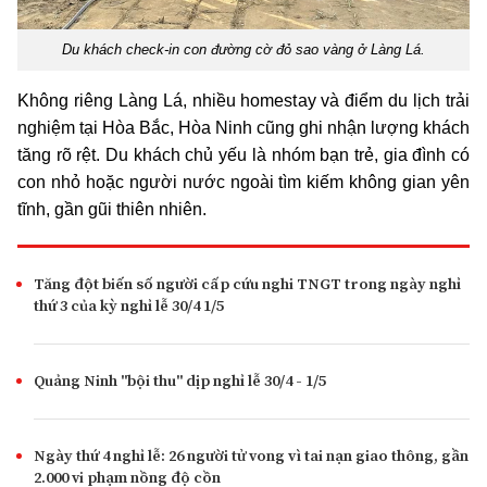
Du khách check-in con đường cờ đỏ sao vàng ở Làng Lá.
Không riêng Làng Lá, nhiều homestay và điểm du lịch trải
nghiệm tại Hòa Bắc, Hòa Ninh cũng ghi nhận lượng khách
tăng rõ rệt. Du khách chủ yếu là nhóm bạn trẻ, gia đình có
con nhỏ hoặc người nước ngoài tìm kiếm không gian yên
tĩnh, gần gũi thiên nhiên.
Tăng đột biến số người cấp cứu nghi TNGT trong ngày nghỉ
thứ 3 của kỳ nghỉ lễ 30/4 1/5
Quảng Ninh "bội thu" dịp nghỉ lễ 30/4 - 1/5
Ngày thứ 4 nghỉ lễ: 26 người tử vong vì tai nạn giao thông, gần
2.000 vi phạm nồng độ cồn