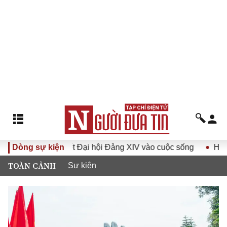
ghị quyết Đại hội Đảng XIV vào cuộc sống
Dòng sự kiện
Hướng tới Đại 
TOÀN CẢNH
Sự kiện