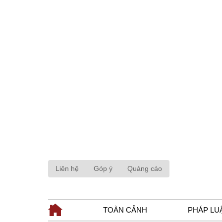
Liên hệ
Góp ý
Quảng cáo
TOÀN CẢNH
PHÁP LU