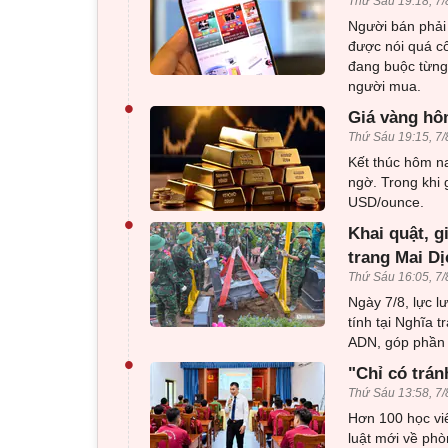
Thứ Sáu 19:18, 7/
Người bán phải 
được nói quá c
đang buộc từng 
người mua.
•
Giá vàng hôm
Thứ Sáu 19:15, 7/
Kết thúc hôm na
ngờ. Trong khi 
USD/ounce.
•
Khai quật, g
trang Mai Dị
Thứ Sáu 16:05, 7/
Ngày 7/8, lực l
tính tại Nghĩa 
ADN, góp phần x
•
"Chỉ có trán
Thứ Sáu 13:58, 7/
Hơn 100 học viê
luật mới về phò