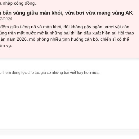
òa nhập cộng đồng.
 bắn súng giữa màn khói, vừa bơi vừa mang súng AK
/8/2026
đêm giữa tiếng nổ và màn khói, đối kháng gậy ngắn, vượt vật cản
ng trên mặt nước mở là những bài thi lần đầu xuất hiện tại Hội thao
ân năm 2026, mô phỏng nhiều tình huống cán bộ, chiến sĩ có thể
ệm vụ.
 thêm động lực cho tác giả có những bài viết hay hơn nữa.