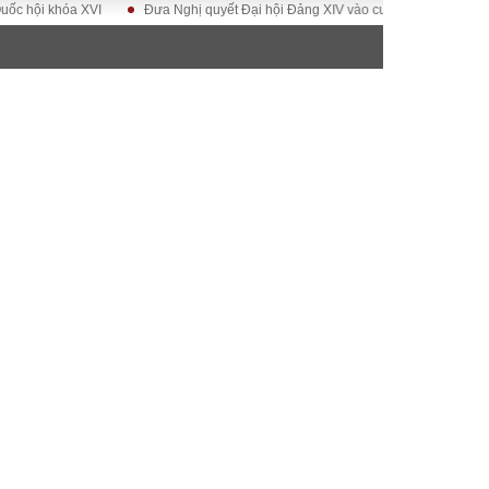
khóa XVI
Đưa Nghị quyết Đại hội Đảng XIV vào cuộc sống
Hướng tới Đ
ĐỜI SỐNG
Gia đình
Sức khỏe
Cần biết
g
Cộng đồng mạng
 – Đô thị