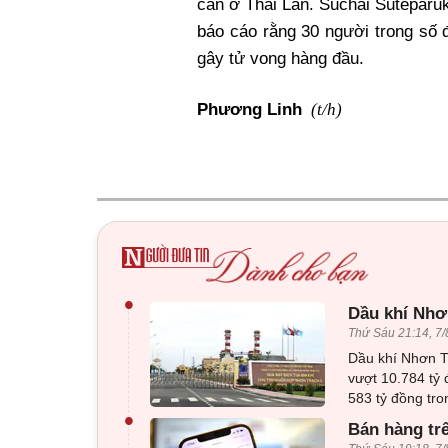
cắn ở Thái Lan. Suchai Suteparu
báo cáo rằng 30 người trong số 
gây tử vong hàng đầu.
(t/h)
Phương Linh
•
Dầu khí Nhơn
Thứ Sáu 21:14, 7/
Dầu khí Nhơn Tr
vượt 10.784 tỷ 
583 tỷ đồng tro
•
Bán hàng tr