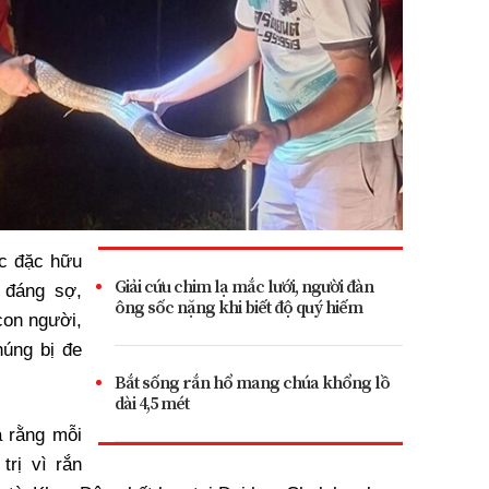
ộc đặc hữu
Giải cứu chim lạ mắc lưới, người đàn
 đáng sợ,
ông sốc nặng khi biết độ quý hiếm
con người,
húng bị đe
Bắt sống rắn hổ mang chúa khổng lồ
dài 4,5 mét
a rằng mỗi
rị vì rắn