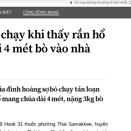
Kỳ họp không thường lệ thứ nhất, Quốc hội 
N BIẾT
CỘNG ĐỒNG MẠNG
LUẬT
KINH TẾ
XÃ HỘI
ảy pháp
Bất động sản
Dân sinh
 chạy khi thấy rắn hổ
Tài chính - Ngân
Giáo dục
luật gia
hàng
Văn hoá
 4 mét bò vào nhà
ều tra
Kinh tế vĩ mô
Môi trườn
i công dân
Hồ sơ doanh
Giao thông
nghiệp
- Hình sự
Xu hướng thị
trường
Tiêu dùng và dư
gia đình hoảng sợ bỏ chạy tán loạn
luận
ổ mang chúa dài 4 mét, nặng 3kg bò
Công nghệ
US
 hộ Hook 31 thuộc phường Thai Samakkee, huyện