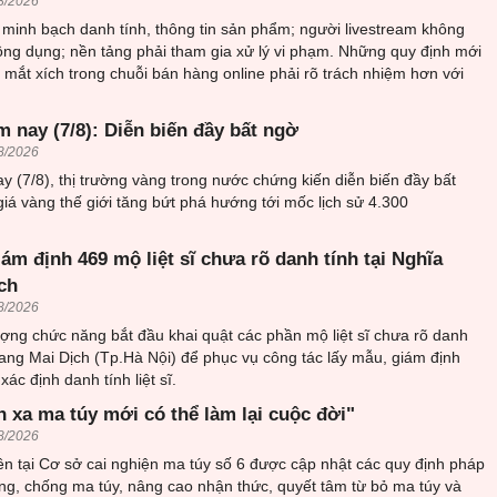
8/2026
minh bạch danh tính, thông tin sản phẩm; người livestream không
ông dụng; nền tảng phải tham gia xử lý vi phạm. Những quy định mới
mắt xích trong chuỗi bán hàng online phải rõ trách nhiệm hơn với
 nay (7/8): Diễn biến đầy bất ngờ
8/2026
y (7/8), thị trường vàng trong nước chứng kiến diễn biến đầy bất
giá vàng thế giới tăng bứt phá hướng tới mốc lịch sử 4.300
iám định 469 mộ liệt sĩ chưa rõ danh tính tại Nghĩa
ch
8/2026
ượng chức năng bắt đầu khai quật các phần mộ liệt sĩ chưa rõ danh
trang Mai Dịch (Tp.Hà Nội) để phục vụ công tác lấy mẫu, giám định
ác định danh tính liệt sĩ.
h xa ma túy mới có thể làm lại cuộc đời"
8/2026
n tại Cơ sở cai nghiện ma túy số 6 được cập nhật các quy định pháp
ng, chống ma túy, nâng cao nhận thức, quyết tâm từ bỏ ma túy và