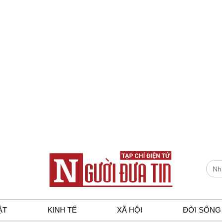
ẬT
KINH TẾ
XÃ HỘI
ĐỜI SỐNG