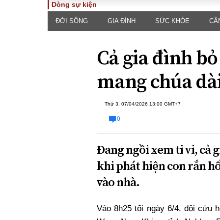
Dòng sự kiện
ĐỜI SỐNG
GIA ĐÌNH
SỨC KHỎE
CẦ
TOÀN CẢNH
PHÁP 
Tiêu điểm
Dòng ch
Cả gia đình bỏ
luật
Chính sách
Góc nhìn 
Sự kiện
mang chúa dài
Hồ sơ đi
Đối thoại
Tiếng nó
Thế giới
Thứ 3, 07/04/2026 13:00 GMT+7
An ninh 
0
Đang ngồi xem ti vi, cả 
khi phát hiện con rắn h
vào nhà.
ĐA CHIỀU
INFOC
Vào 8h25 tối ngày 6/4, đội cứu
Quan điểm