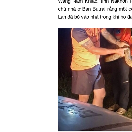
Wang Nam Khiao, tỉnh Nakhon R
Xi nhan Trái Phải
chủ nhà ở Ban Butrai rằng một 
Bạn đọc viết
Lan đã bò vào nhà trong khi họ đa