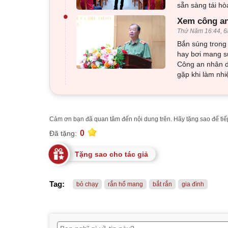
sẵn sàng tái h
•
Xem công an
Thứ Năm 16:44, 6
Bắn súng trong 
hay bơi mang sú
Công an nhân d
gặp khi làm nhi
Cảm ơn bạn đã quan tâm đến nội dung trên. Hãy tặng sao để tiếp
0
Đã tặng:
Tặng sao cho tác giả
Tag:
bỏ chạy
rắn hổ mang
bắt rắn
gia đình