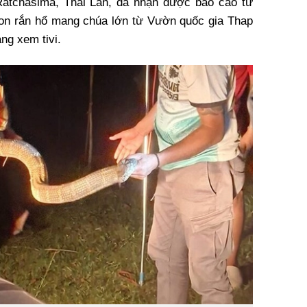
atchasima, Thái Lan, đã nhận được báo cáo từ
con rắn hổ mang chúa lớn từ Vườn quốc gia Thap
ng xem tivi.