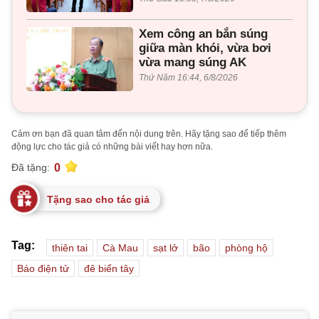
Xem công an bắn súng
giữa màn khói, vừa bơi
vừa mang súng AK
Thứ Năm 16:44, 6/8/2026
Cảm ơn bạn đã quan tâm đến nội dung trên. Hãy tặng sao để tiếp thêm
động lực cho tác giả có những bài viết hay hơn nữa.
0
Đã tặng:
Tặng sao cho tác giả
Tag:
thiên tai
Cà Mau
sạt lở
bão
phòng hộ
Báo điện tử
đê biển tây