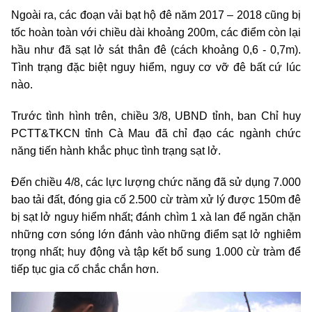
Ngoài ra, các đoạn vải bạt hộ đê năm 2017 – 2018 cũng bị
tốc hoàn toàn với chiều dài khoảng 200m, các điểm còn lại
hầu như đã sạt lở sát thân đê (cách khoảng 0,6 - 0,7m).
Tình trạng đặc biệt nguy hiểm, nguy cơ vỡ đê bất cứ lúc
nào.
Trước tình hình trên, chiều 3/8, UBND tỉnh, ban Chỉ huy
PCTT&TKCN tỉnh Cà Mau đã chỉ đạo các ngành chức
năng tiến hành khắc phục tình trạng sạt lở.
Đến chiều 4/8, các lực lượng chức năng đã sử dụng 7.000
bao tải đất, đóng gia cố 2.500 cừ tràm xử lý được 150m đê
bị sạt lở nguy hiểm nhất; đánh chìm 1 xà lan để ngăn chặn
những cơn sóng lớn đánh vào những điểm sạt lở nghiêm
trọng nhất; huy động và tập kết bổ sung 1.000 cừ tràm để
tiếp tục gia cố chắc chắn hơn.