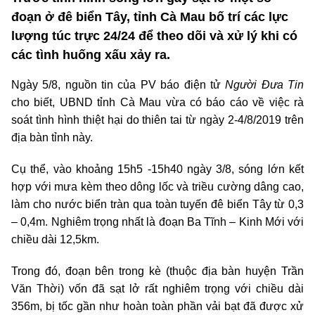
đoạn ở đê biển Tây, tỉnh Cà Mau bố trí các lực
lượng túc trực 24/24 để theo dõi và xử lý khi có
các tình huống xấu xảy ra.
Ngày 5/8, nguồn tin của PV báo điện tử
Người Đưa Tin
cho biết, UBND tỉnh Cà Mau vừa có báo cáo về việc rà
soát tình hình thiệt hại do thiên tai từ ngày 2-4/8/2019 trên
địa bàn tỉnh này.
Cụ thể, vào khoảng 15h5 -15h40 ngày 3/8, sóng lớn kết
hợp với mưa kèm theo dông lốc và triều cường dâng cao,
làm cho nước biển tràn qua toàn tuyến đê biển Tây từ 0,3
– 0,4m. Nghiêm trọng nhất là đoạn Ba Tĩnh – Kinh Mới với
chiều dài 12,5km.
Trong đó, đoạn bên trong kè (thuộc địa bàn huyện Trần
Văn Thời) vốn đã sạt lở rất nghiêm trọng với chiều dài
356m, bị tốc gần như hoàn toàn phần vải bạt đã được xử