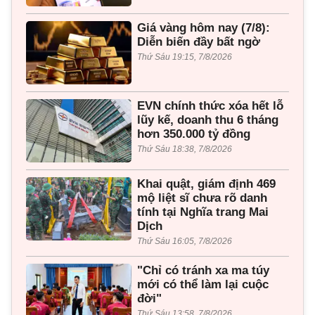
Giá vàng hôm nay (7/8):
Diễn biến đầy bất ngờ
Thứ Sáu 19:15, 7/8/2026
EVN chính thức xóa hết lỗ
lũy kế, doanh thu 6 tháng
hơn 350.000 tỷ đồng
Thứ Sáu 18:38, 7/8/2026
Khai quật, giám định 469
mộ liệt sĩ chưa rõ danh
tính tại Nghĩa trang Mai
Dịch
Thứ Sáu 16:05, 7/8/2026
"Chỉ có tránh xa ma túy
mới có thể làm lại cuộc
đời"
Thứ Sáu 13:58, 7/8/2026