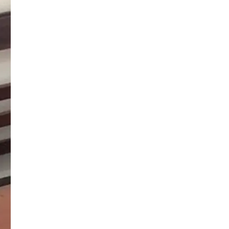
Đăng ký tin tức mới