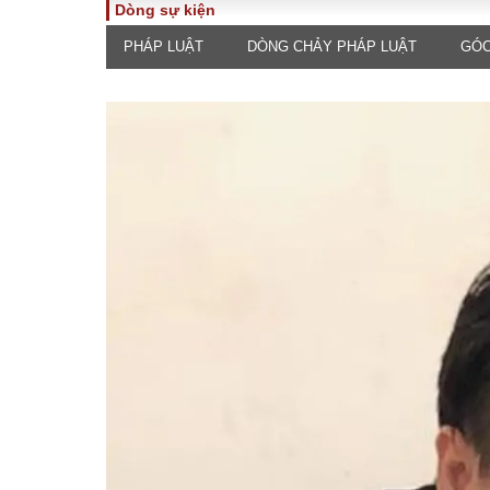
Dòng sự kiện
PHÁP LUẬT
DÒNG CHẢY PHÁP LUẬT
GÓC
TOÀN CẢNH
PHÁP 
Tiêu điểm
Dòng ch
luật
Chính sách
Góc nhìn 
Sự kiện
Hồ sơ đi
Đối thoại
Tiếng nó
Thế giới
An ninh 
ĐA CHIỀU
INFOC
Quan điểm