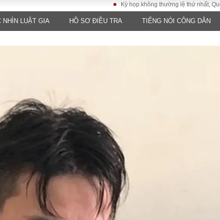
Kỳ họp không thường lệ thứ nhất, Quốc hội khó
 NHÌN LUẬT GIA
HỒ SƠ ĐIỀU TRA
TIẾNG NÓI CÔNG DÂN
LUẬT
KINH TẾ
XÃ HỘI
ảy pháp
Bất động sản
Dân sinh
Tài chính - Ngân
Giáo dục
luật gia
hàng
Văn hoá
ều tra
Kinh tế vĩ mô
Môi trườn
i công dân
Hồ sơ doanh
Giao thông
nghiệp
- Hình sự
Xu hướng thị
trường
Tiêu dùng và dư
luận
Công nghệ
US