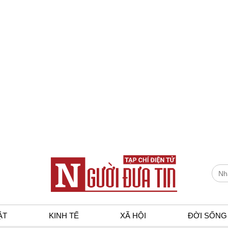
ẬT
KINH TẾ
XÃ HỘI
ĐỜI SỐNG