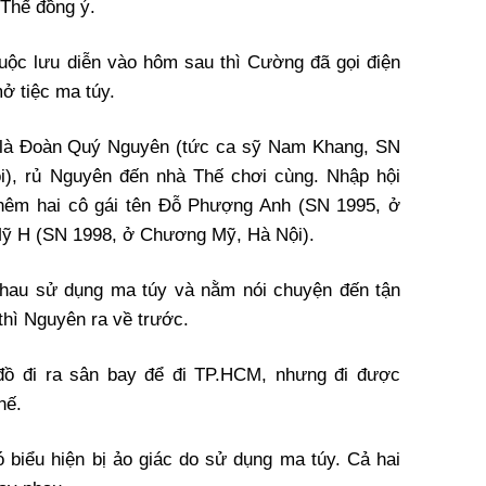
 Thế đồng ý.
cuộc lưu diễn vào hôm sau thì Cường đã gọi điện
ở tiệc ma túy.
n là Đoàn Quý Nguyên (tức ca sỹ Nam Khang, SN
i), rủ Nguyên đến nhà Thế chơi cùng. Nhập hội
êm hai cô gái tên Đỗ Phượng Anh (SN 1995, ở
Mỹ H (SN 1998, ở Chương Mỹ, Hà Nội).
nhau sử dụng ma túy và nằm nói chuyện đến tận
thì Nguyên ra về trước.
đồ đi ra sân bay để đi TP.HCM, nhưng đi được
hế.
 biểu hiện bị ảo giác do sử dụng ma túy. Cả hai