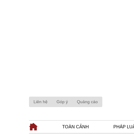
Liên hệ
Góp ý
Quảng cáo
TOÀN CẢNH
PHÁP LU