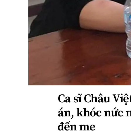
Ca sĩ Châu Vi
án, khóc nức n
đến mẹ