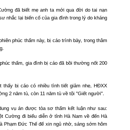
Cường đã biết mẹ anh ta mới qua đời do tai nạn
 sư nhắc lại biến cố của gia đình trong lý do kháng
i phiên phúc thẩm này, bị cáo trình bày, trong thâm
g.
phúc thẩm, gia đình bị cáo đã bồi thường nốt 200
 thấy bị cáo có nhiều tình tiết giảm nhẹ, HĐXX
g 2 năm tù, còn 11 năm tù về tội "Giết người".
dung vụ án được tòa sơ thẩm kết luận như sau:
ệt Cường đi biểu diễn ở tỉnh Hà Nam về đến Hà
n là Phạm Đức Thế để xin ngủ nhờ, sáng sớm hôm