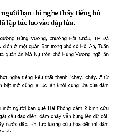
 người bạn thì nghe thấy tiếng hô
ã lập tức lao vào dập lửa.
9 đường Hùng Vương, phường Hải Châu, TP Đà
w diễn ở một quán Bar trong phố cổ Hội An, Tuấn
ua quán ăn Má Nụ trên phố Hùng Vương ngồi ăn
hợt nghe tiếng kêu thất thanh "cháy, cháy..." từ
n bật mở cũng là lúc làn khói cùng lửa của đám
g một người bạn quê Hải Phòng cầm 2 bình cứu
gắt cầu dao điện, đám cháy vẫn bùng lên dữ dội.
 lấy nước dập. Khi lực lượng cứu hỏa đến thì đám