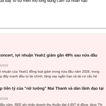
ng đã bày tỏ sự mến mộ lòng dũng cảm và nhân hậu
 concert, lợi nhuận Yeah1 giảm gần 49% sau nửa đầu
8/2026
ợi nhuận của Yeah1 đồng loạt giảm trong nửa đầu năm 2026, trong
p đẩy mạnh đầu tư tài chính, tăng vay ngắn hạn và tái cơ cấu hệ
 tiền tỷ của "nữ tướng" Mai Thanh và dàn lãnh đạo tại
8/2026
 đầu năm, REE ghi nhận doanh thu thuần đạt 4.897 tỷ đồng, tăng 7%