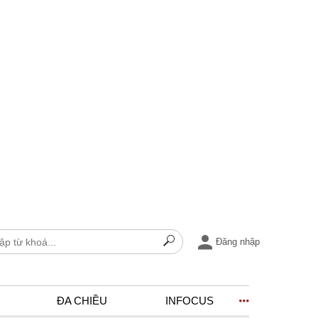
Đăng nhập
ĐA CHIỀU
INFOCUS