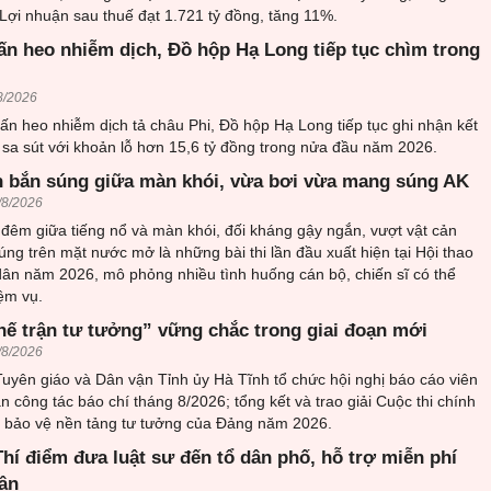
 Lợi nhuận sau thuế đạt 1.721 tỷ đồng, tăng 11%.
ấn heo nhiễm dịch, Đồ hộp Hạ Long tiếp tục chìm trong
8/2026
ấn heo nhiễm dịch tả châu Phi, Đồ hộp Hạ Long tiếp tục ghi nhận kết
sa sút với khoản lỗ hơn 15,6 tỷ đồng trong nửa đầu năm 2026.
 bắn súng giữa màn khói, vừa bơi vừa mang súng AK
/8/2026
đêm giữa tiếng nổ và màn khói, đối kháng gậy ngắn, vượt vật cản
ng trên mặt nước mở là những bài thi lần đầu xuất hiện tại Hội thao
ân năm 2026, mô phỏng nhiều tình huống cán bộ, chiến sĩ có thể
ệm vụ.
hế trận tư tưởng” vững chắc trong giai đoạn mới
/8/2026
uyên giáo và Dân vận Tỉnh ủy Hà Tĩnh tổ chức hội nghị báo cáo viên
an công tác báo chí tháng 8/2026; tổng kết và trao giải Cuộc thi chính
về bảo vệ nền tảng tư tưởng của Đảng năm 2026.
hí điểm đưa luật sư đến tổ dân phố, hỗ trợ miễn phí
ân