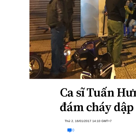
Xi nhan Trái Phải
Bạn đọc viết
Ca sĩ Tuấn Hư
đám cháy dập 
Thứ 2, 16/01/2017 14:10 GMT+7
0