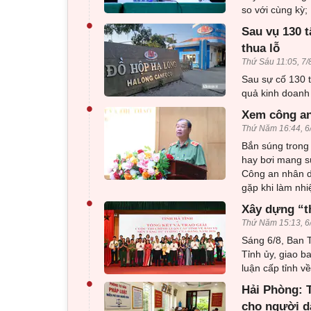
so với cùng kỳ;
•
Sau vụ 130 t
thua lỗ
Thứ Sáu 11:05, 7/
Sau sự cố 130 t
quả kinh doanh 
•
Xem công an
Thứ Năm 16:44, 6
Bắn súng trong 
hay bơi mang sú
Công an nhân d
gặp khi làm nhi
•
Xây dựng “t
Thứ Năm 15:13, 6
Sáng 6/8, Ban T
Tỉnh ủy, giao b
luận cấp tỉnh 
•
Hải Phòng: T
cho người d