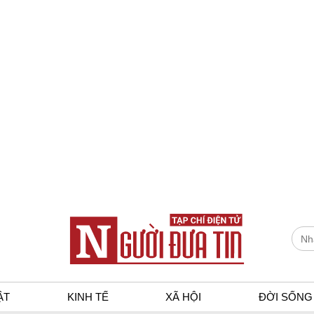
ẬT
KINH TẾ
XÃ HỘI
ĐỜI SỐNG