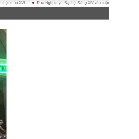
 XVI
Đưa Nghị quyết Đại hội Đảng XIV vào cuộc sống
Hướng tới Đại h
ĐỜI SỐNG
Gia đình
Sức khỏe
Cần biết
g
Cộng đồng mạng
 – Đô thị