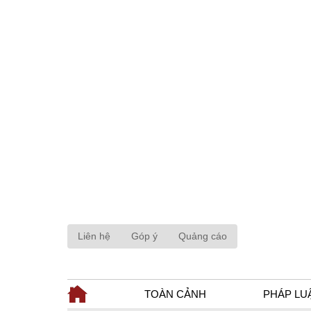
Liên hệ
Góp ý
Quảng cáo
TOÀN CẢNH
PHÁP LU