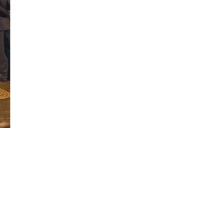
Đăng ký tin tức mới