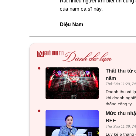
Rất nhiều người khi biết tin cũ
của nam ca sĩ này.
Diệu Nam
•
Thất thu từ
năm
Thứ Sáu 11:29, 7/
Doanh thu và l
khi doanh nghiệ
thống công ty.
•
Mức thu nhập
REE
Thứ Sáu 11:29, 7/
Lũy kế 6 tháng