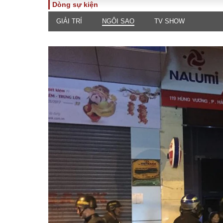
Dòng sự kiện
GIẢI TRÍ
NGÔI SAO
TV SHOW
TOÀN CẢNH
PHÁP 
Tiêu điểm
Dòng ch
luật
Chính sách
Góc nhìn 
Sự kiện
Hồ sơ đi
Đối thoại
Tiếng nó
Thế giới
An ninh 
ĐA CHIỀU
INFOC
Quan điểm