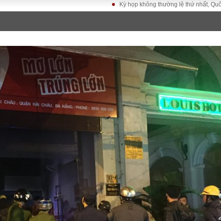
Kỳ họp không thường lệ thứ nhất, Quốc hội khóa
LUẬT
KINH TẾ
XÃ HỘI
ảy pháp
Bất động sản
Dân sinh
Tài chính - Ngân
Giáo dục
luật gia
hàng
Văn hoá
ều tra
Kinh tế vĩ mô
Môi trườn
i công dân
Hồ sơ doanh
Giao thông
nghiệp
- Hình sự
Xu hướng thị
trường
Tiêu dùng và dư
luận
Công nghệ
US