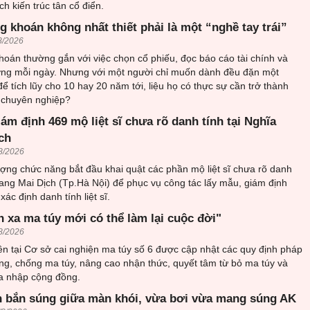
 kiến trúc tân cổ điển.
 khoán không nhất thiết phải là một “nghề tay trái”
8/2026
oán thường gắn với việc chọn cổ phiếu, đọc báo cáo tài chính và
rường mỗi ngày. Nhưng với một người chỉ muốn dành đều đặn một
ể tích lũy cho 10 hay 20 năm tới, liệu họ có thực sự cần trở thành
 chuyên nghiệp?
iám định 469 mộ liệt sĩ chưa rõ danh tính tại Nghĩa
ch
8/2026
ượng chức năng bắt đầu khai quật các phần mộ liệt sĩ chưa rõ danh
trang Mai Dịch (Tp.Hà Nội) để phục vụ công tác lấy mẫu, giám định
ác định danh tính liệt sĩ.
h xa ma túy mới có thể làm lại cuộc đời"
8/2026
n tại Cơ sở cai nghiện ma túy số 6 được cập nhật các quy định pháp
ng, chống ma túy, nâng cao nhận thức, quyết tâm từ bỏ ma túy và
òa nhập cộng đồng.
 bắn súng giữa màn khói, vừa bơi vừa mang súng AK