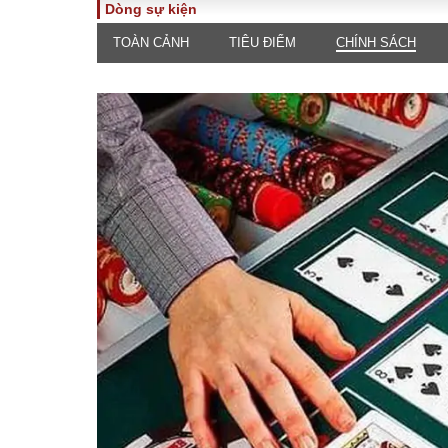
Dòng sự kiện
TOÀN CẢNH
TIÊU ĐIỂM
CHÍNH SÁCH
TOÀN CẢNH
PHÁP 
Tiêu điểm
Dòng ch
luật
Chính sách
Góc nhìn 
Sự kiện
Hồ sơ đi
Đối thoại
Tiếng nó
Thế giới
An ninh 
ĐA CHIỀU
INFOC
Quan điểm