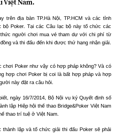
i Việt Nam.
ay trên địa bàn TP.Hà Nội, TP.HCM và các tỉnh
c bộ Poker. Tại các Câu lạc bộ này tổ chức các
 thức người chơi mua vé tham dự với chi phí từ
 đồng và thi đấu đến khi được thứ hạng nhận giải.
ức chơi Poker như vậy có hợp pháp không? Và có
ng hợp chơi Poker bị coi là bất hợp pháp và hợp
gười này đặt ra câu hỏi.
iết, ngày 16/7/2014, Bộ Nội vụ ký Quyết định số
nh lập Hiệp hội thể thao Bridge&Poker Việt Nam
ể thao trí tuệ ở Việt Nam.
 thành lập và tổ chức giải thi đấu Poker sẽ phải