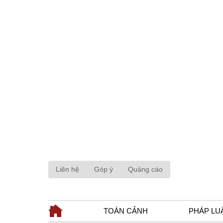
Liên hệ
Góp ý
Quảng cáo
TOÀN CẢNH
PHÁP LU