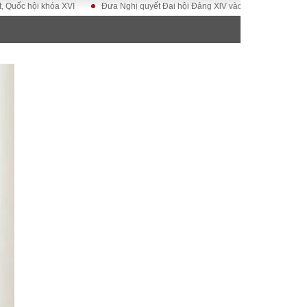
hội khóa XVI
Đưa Nghị quyết Đại hội Đảng XIV vào cuộc sống
Hướng t
ĐỜI SỐNG
Gia đình
Sức khỏe
Cần biết
g
Cộng đồng mạng
 – Đô thị