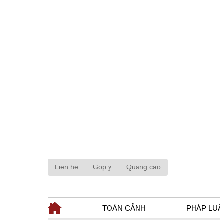
Liên hệ
Góp ý
Quảng cáo
TOÀN CẢNH
PHÁP LU