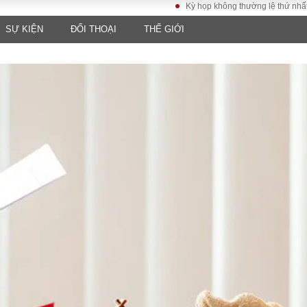
Kỳ họp không thường lệ thứ nhất, Quốc 
SỰ KIỆN
ĐỐI THOẠI
THẾ GIỚI
LUẬT
KINH TẾ
XÃ HỘI
ảy pháp
Bất động sản
Dân sinh
Tài chính - Ngân
Giáo dục
luật gia
hàng
Văn hoá
ều tra
Kinh tế vĩ mô
Môi trườn
i công dân
Hồ sơ doanh
Giao thông
nghiệp
- Hình sự
Xu hướng thị
trường
Tiêu dùng và dư
luận
Công nghệ
US