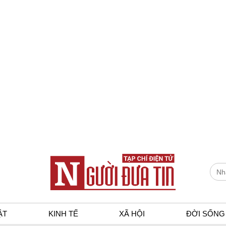
ẬT
KINH TẾ
XÃ HỘI
ĐỜI SỐNG