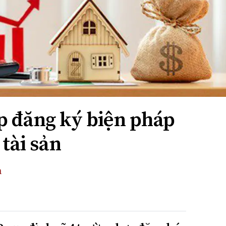
p đăng ký biện pháp
tài sản
n