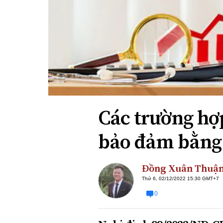
Xi nhan Trái Phải
Bạn đọc viết
Các trường hợ
bảo đảm bằng 
Đồng Xuân Thuậ
Thứ 6, 02/12/2022 15:30 GMT+7
0