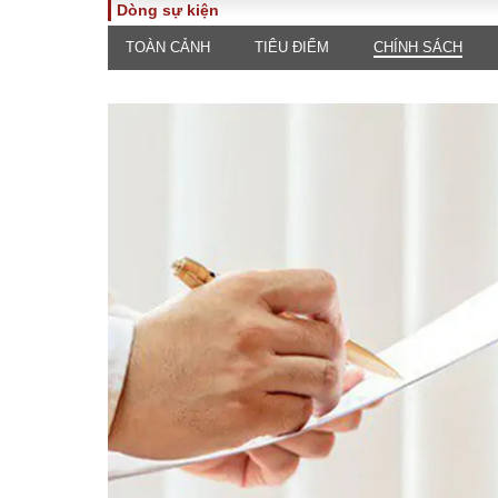
Dòng sự kiện
TOÀN CẢNH
TIÊU ĐIỂM
CHÍNH SÁCH
TOÀN CẢNH
PHÁP 
Tiêu điểm
Dòng ch
luật
Chính sách
Góc nhìn 
Sự kiện
Hồ sơ đi
Đối thoại
Tiếng nó
Thế giới
An ninh 
ĐA CHIỀU
INFOC
Quan điểm