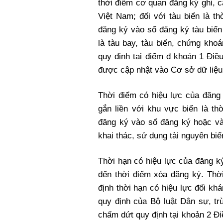
thời điểm cơ quan đăng ký ghi, 
Việt Nam; đối với tàu biển là t
đăng ký vào sổ đăng ký tàu biển
là tàu bay, tàu biển, chứng kho
quy định tại điếm đ khoản 1 Điề
được cập nhật vào Cơ sở dữ liệu
Thời điểm có hiệu lực của đăng 
gắn liền với khu vực biển là th
đăng ký vào sổ đăng ký hoặc và
khai thác, sử dụng tài nguyên biế
Thời hạn có hiệu lực của đăng k
đến thời điếm xóa đăng ký. Thờ
định thời hạn có hiệu lực đối k
quy định của Bộ luật Dân sự, tr
chấm dứt quy định tại khoản 2 Đi