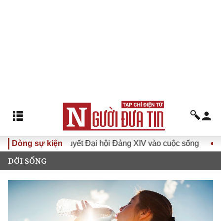
a Nghị quyết Đại hội Đảng XIV vào cuộc sống
Dòng sự kiện
Hướng tới 
ĐỜI SỐNG