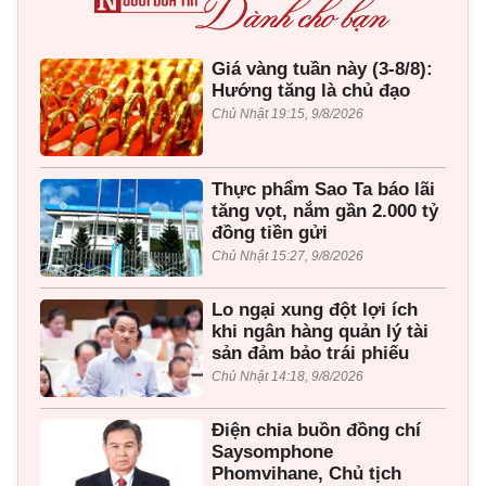
Giá vàng tuần này (3-8/8):
Hướng tăng là chủ đạo
Chủ Nhật 19:15, 9/8/2026
Thực phẩm Sao Ta báo lãi
tăng vọt, nắm gần 2.000 tỷ
đồng tiền gửi
Chủ Nhật 15:27, 9/8/2026
Lo ngại xung đột lợi ích
khi ngân hàng quản lý tài
sản đảm bảo trái phiếu
Chủ Nhật 14:18, 9/8/2026
Điện chia buồn đồng chí
Saysomphone
Phomvihane, Chủ tịch