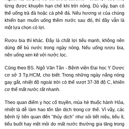
từng được khuyên hạn chế khi trời nóng. Dù vậy, bạn có
thể uống trà đá hoặc cà phê đá. Nếu hương vị của chúng
khiến bạn muốn uống thêm nước sau đó, thì đây vẫn là
một lựa chọn có lợi.
Rượu bia thì khác. Đây là chất lợi tiểu mạnh, không nên
dùng để bù nước trong ngày nóng. Nếu uống rượu bia,
nên uống xen kẽ với nước lọc.
Cũng theo BS. Ngô Văn Tân - Bệnh viện Đại học Y Dược
cơ sở 3 Tp.HCM, cho biết: Trong những ngày nắng nóng
gay gắt, nhiệt độ ngoài trời có thể vượt 37-38 độ C, khiến
cơ thể mất nước rất nhanh.
Theo quan điểm y học cổ truyền, mùa hè thuộc hành Hỏa,
nhiệt tà dễ làm hao tổn tân dịch trong cơ thể. Vì vậy, các
bệnh lý liên quan đến "thủy dịch" như sỏi tiết niệu, tiểu ít,
tiểu buốt hay mệt mỏi do mất nước thường gia tăng trong