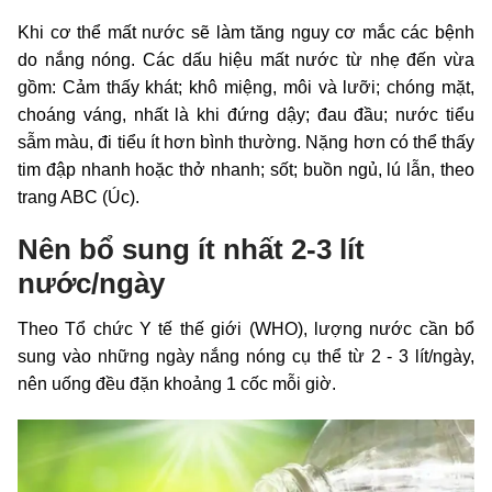
Khi cơ thể mất nước sẽ làm tăng nguy cơ mắc các bệnh
do nắng nóng. Các dấu hiệu mất nước từ nhẹ đến vừa
gồm: Cảm thấy khát; khô miệng, môi và lưỡi; chóng mặt,
choáng váng, nhất là khi đứng dậy; đau đầu; nước tiểu
sẫm màu, đi tiểu ít hơn bình thường. Nặng hơn có thể thấy
tim đập nhanh hoặc thở nhanh; sốt; buồn ngủ, lú lẫn, theo
trang ABC (Úc).
Nên bổ sung ít nhất 2-3 lít
nước/ngày
Theo Tổ chức Y tế thế giới (WHO), lượng nước cần bổ
sung vào những ngày nắng nóng cụ thể từ 2 - 3 lít/ngày,
nên uống đều đặn khoảng 1 cốc mỗi giờ.