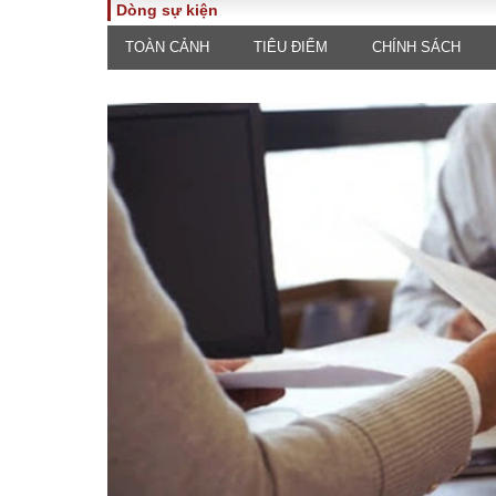
Dòng sự kiện
TOÀN CẢNH
TIÊU ĐIỂM
CHÍNH SÁCH
TOÀN CẢNH
PHÁP 
Tiêu điểm
Dòng ch
luật
Chính sách
Góc nhìn 
Sự kiện
Hồ sơ đi
Đối thoại
Tiếng nó
Thế giới
An ninh 
ĐA CHIỀU
INFOC
Quan điểm