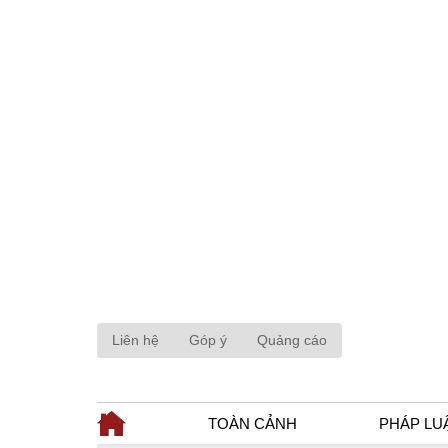
Liên hệ
Góp ý
Quảng cáo
TOÀN CẢNH
PHÁP LU