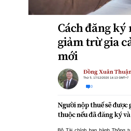
Xi nhan Trái Phải
Bạn đọc viết
Cách đăng ký 
giảm trừ gia c
mới
Đồng Xuân Thuậ
Thứ 5, 17/12/2020 14:13 GMT+7
0
Người nộp thuế sẽ được 
thuộc nếu đã đăng ký và
Bộ Tài chính ban hành Thông t