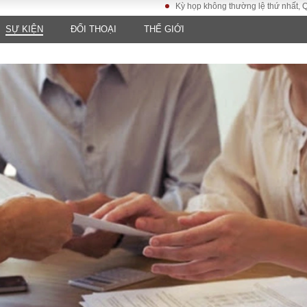
Kỳ họp không thường lệ thứ nhất, Quốc hội
SỰ KIỆN
ĐỐI THOẠI
THẾ GIỚI
LUẬT
KINH TẾ
XÃ HỘI
ảy pháp
Bất động sản
Dân sinh
Tài chính - Ngân
Giáo dục
luật gia
hàng
Văn hoá
ều tra
Kinh tế vĩ mô
Môi trườn
i công dân
Hồ sơ doanh
Giao thông
nghiệp
- Hình sự
Xu hướng thị
trường
Tiêu dùng và dư
luận
Công nghệ
US