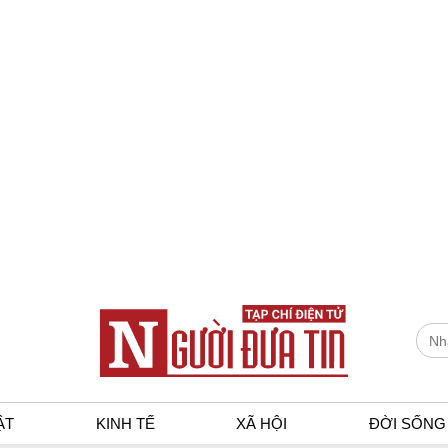
ẬT
KINH TẾ
XÃ HỘI
ĐỜI SỐNG