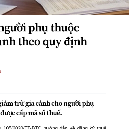
người phụ thuộc
ảnh theo quy định
n
giảm trừ gia cảnh cho người phụ
 được cấp mã số thuế.
ư 105/2020/TT-BTC hướng dẫn về đăng ký thuế