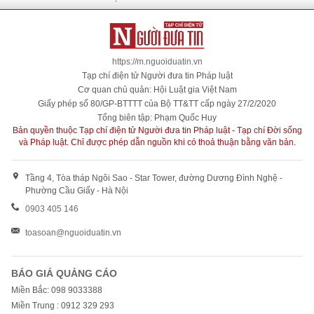
https://m.nguoiduatin.vn
Tạp chí điện tử Người đưa tin Pháp luật
Cơ quan chủ quản: Hội Luật gia Việt Nam
Giấy phép số 80/GP-BTTTT của Bộ TT&TT cấp ngày 27/2/2020
Tổng biên tập: Phạm Quốc Huy
Bản quyền thuộc Tạp chí điện tử Người đưa tin Pháp luật - Tạp chí Đời sống
và Pháp luật. Chỉ được phép dẫn nguồn khi có thoả thuận bằng văn bản.
Tầng 4, Tòa tháp Ngôi Sao - Star Tower, đường Dương Đình Nghệ -
Phường Cầu Giấy - Hà Nội
0903 405 146
toasoan@nguoiduatin.vn
BÁO GIÁ QUẢNG CÁO
Miền Bắc: 098 9033388
Miền Trung : 0912 329 293