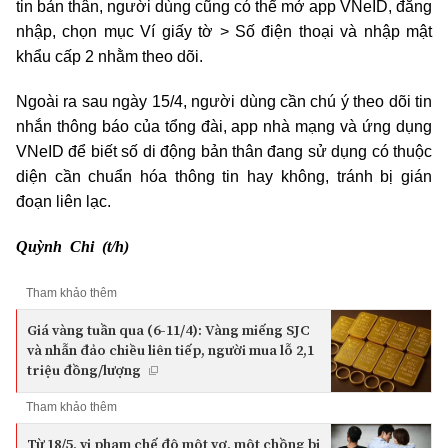
tin bản thân, người dùng cũng có thể mở app VNeID, đăng
nhập, chọn mục Ví giấy tờ > Số điện thoại và nhập mật
khẩu cấp 2 nhằm theo dõi.
Ngoài ra sau ngày 15/4, người dùng cần chú ý theo dõi tin
nhắn thông báo của tổng đài, app nhà mạng và ứng dụng
VNeID để biết số di động bản thân đang sử dụng có thuộc
diện cần chuẩn hóa thông tin hay không, tránh bị gián
đoạn liên lạc.
Quỳnh Chi (t/h)
Tham khảo thêm
Giá vàng tuần qua (6-11/4): Vàng miếng SJC
và nhẫn đảo chiều liên tiếp, người mua lỗ 2,1
triệu đồng/lượng
Tham khảo thêm
Từ 18/5, vi phạm chế độ một vợ, một chồng bị