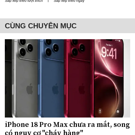
Sắp xếp theo lượt thích
Sắp xếp theo ngày
CÙNG CHUYÊN MỤC
iPhone 18 Pro Max chưa ra mắt, song
có nguy cơ "cháy hàng"