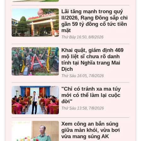
Lãi tăng mạnh trong quý
II/2026, Rạng Đông sắp chi
gần 59 tỷ đồng cổ tức tiền
mặt
Thứ Bảy 16:50, 8/8/2026
Khai quật, giám định 469
mộ liệt sĩ chưa rõ danh
tính tại Nghĩa trang Mai
Dịch
Thứ Sáu 16:05, 7/8/2026
"Chỉ có tránh xa ma túy
mới có thể làm lại cuộc
đời"
Thứ Sáu 13:58, 7/8/2026
Xem công an bắn súng
giữa màn khói, vừa bơi
vừa mang súng AK