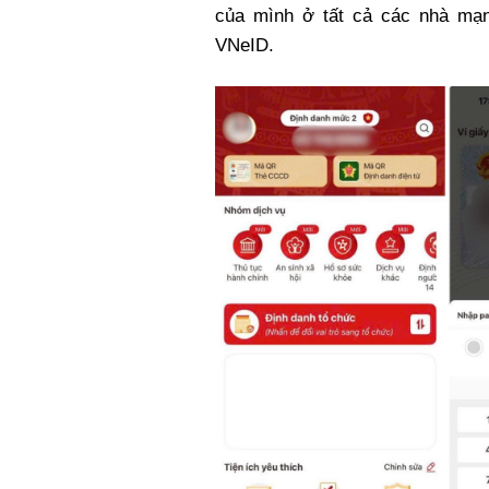
của mình ở tất cả các nhà mạn
VNeID.