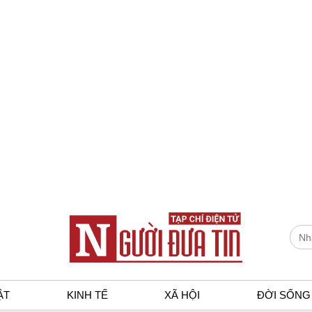
ẬT
KINH TẾ
XÃ HỘI
ĐỜI SỐNG