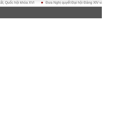
c hội khóa XVI
Đưa Nghị quyết Đại hội Đảng XIV vào cuộc sống
Hướng
ĐỜI SỐNG
Gia đình
Sức khỏe
Cần biết
g
Cộng đồng mạng
 – Đô thị