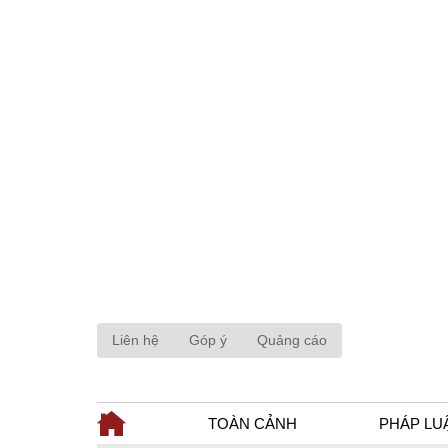
Liên hệ
Góp ý
Quảng cáo
TOÀN CẢNH
PHÁP LU