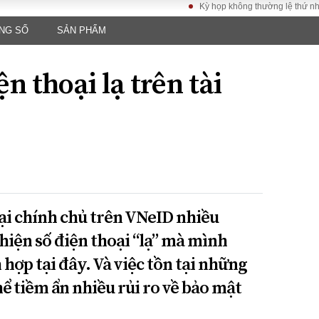
Kỳ họp không thường lệ thứ nhất, Quố
NG SỐ
SẢN PHẨM
LUẬT
KINH TẾ
XÃ HỘI
ảy pháp
Bất động sản
Dân sinh
n thoại lạ trên tài
Tài chính - Ngân
Giáo dục
luật gia
hàng
Văn hoá
ều tra
Kinh tế vĩ mô
Môi trườn
i công dân
Hồ sơ doanh
Giao thông
nghiệp
- Hình sự
Xu hướng thị
trường
Tiêu dùng và dư
oại chính chủ trên VNeID nhiều
luận
hiện số điện thoại “lạ” mà mình
Công nghệ
hợp tại đây. Và việc tồn tại những
US
hể tiềm ẩn nhiều rủi ro về bảo mật