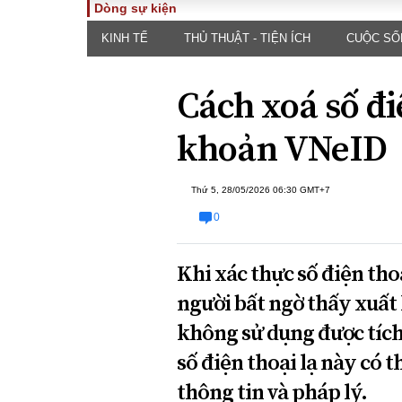
Dòng sự kiện
KINH TẾ
THỦ THUẬT - TIỆN ÍCH
CUỘC SỐ
TOÀN CẢNH
PHÁP 
Tiêu điểm
Dòng ch
Cách xoá số điệ
luật
Chính sách
Góc nhìn 
Sự kiện
khoản VNeID
Hồ sơ đi
Đối thoại
Tiếng nó
Thế giới
Thứ 5, 28/05/2026 06:30 GMT+7
An ninh 
0
Khi xác thực số điện th
người bất ngờ thấy xuất 
không sử dụng được tích 
ĐA CHIỀU
INFOC
số điện thoại lạ này có t
thông tin và pháp lý.
Quan điểm