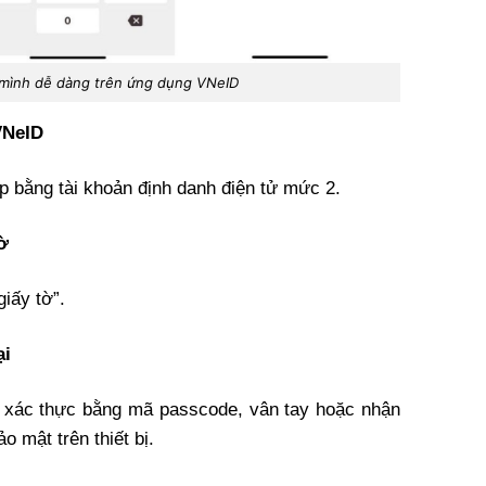
a mình dễ dàng trên ứng dụng VNeID
VNeID
bằng tài khoản định danh điện tử mức 2.
ờ
giấy tờ”.
ại
 xác thực bằng mã passcode, vân tay hoặc nhận
o mật trên thiết bị.