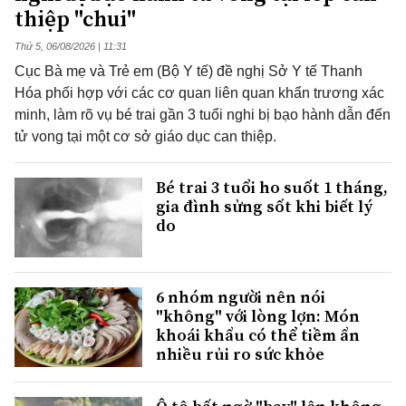
thiệp "chui"
Thứ 5, 06/08/2026 | 11:31
Cục Bà mẹ và Trẻ em (Bộ Y tế) đề nghị Sở Y tế Thanh
Hóa phối hợp với các cơ quan liên quan khẩn trương xác
minh, làm rõ vụ bé trai gần 3 tuổi nghi bị bạo hành dẫn đến
tử vong tại một cơ sở giáo dục can thiệp.
Bé trai 3 tuổi ho suốt 1 tháng,
gia đình sửng sốt khi biết lý
do
6 nhóm người nên nói
"không" với lòng lợn: Món
khoái khẩu có thể tiềm ẩn
nhiều rủi ro sức khỏe