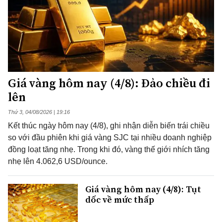
Giá vàng hôm nay (4/8): Đảo chiều đi
lên
Thứ 3, 04/08/2026 | 19:16
Kết thúc ngày hôm nay (4/8), ghi nhận diễn biến trái chiều
so với đầu phiên khi giá vàng SJC tại nhiều doanh nghiệp
đồng loạt tăng nhẹ. Trong khi đó, vàng thế giới nhích tăng
nhẹ lên 4.062,6 USD/ounce.
Giá vàng hôm nay (4/8): Tụt
dốc về mức thấp