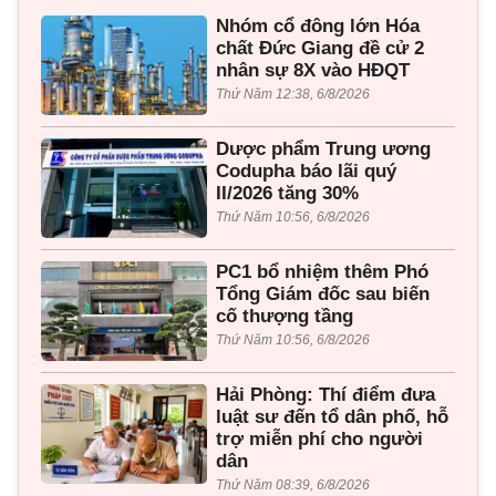
Nhóm cổ đông lớn Hóa
chất Đức Giang đề cử 2
nhân sự 8X vào HĐQT
Thứ Năm 12:38, 6/8/2026
Dược phẩm Trung ương
Codupha báo lãi quý
II/2026 tăng 30%
Thứ Năm 10:56, 6/8/2026
PC1 bổ nhiệm thêm Phó
Tổng Giám đốc sau biến
cố thượng tầng
Thứ Năm 10:56, 6/8/2026
Hải Phòng: Thí điểm đưa
luật sư đến tổ dân phố, hỗ
trợ miễn phí cho người
dân
Thứ Năm 08:39, 6/8/2026