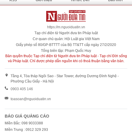
RSS
Giới thiệu
Tin tức 24h
Báo mới
https://m.nguoiduatin.vn
Tạp chí điện tử Người đưa tin Pháp luật
Cơ quan chủ quản: Hội Luật gia Việt Nam
Giấy phép số 80/GP-BTTTT của Bộ TT&TT cấp ngày 27/2/2020
Tổng biên tập: Phạm Quốc Huy
Bản quyền thuộc Tạp chí điện tử Người đưa tin Pháp luật - Tạp chí Đời sống
và Pháp luật. Chỉ được phép dẫn nguồn khi có thoả thuận bằng văn bản.
Tầng 4, Tòa tháp Ngôi Sao - Star Tower, đường Dương Đình Nghệ -
Phường Cầu Giấy - Hà Nội
0903 405 146
toasoan@nguoiduatin.vn
BÁO GIÁ QUẢNG CÁO
Miền Bắc: 098 9033388
Miền Trung : 0912 329 293