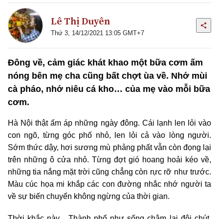
Lê Thị Duyên
Thứ 3, 14/12/2021 13:05 GMT+7
Đông về, cảm giác khát khao một bữa cơm ấm
nóng bên mẹ cha cũng bất chợt ùa về. Nhớ mùi
cà pháo, nhớ niêu cá kho… của mẹ vào mỗi bữa
cơm.
Hà Nội thật ấm áp những ngày đông. Cái lạnh len lỏi vào
con ngõ, từng góc phố nhỏ, len lỏi cả vào lòng người.
Sớm thức dậy, hơi sương mù phảng phất vẫn còn đọng lại
trên những ô cửa nhỏ. Từng đợt gió hoang hoải kéo về,
những tia nắng mặt trời cũng chẳng còn rực rỡ như trước.
Màu cúc họa mi khắp các con đường nhắc nhớ người ta
về sự biến chuyển không ngừng của thời gian.
Thời khắc này... Thành phố như sống chậm lại đôi chút,