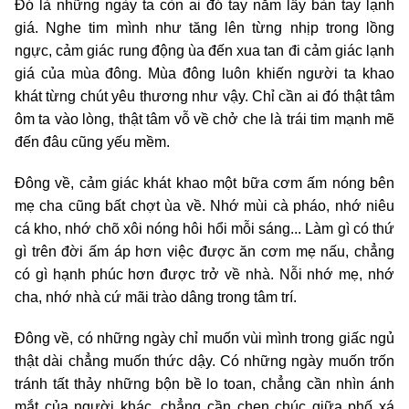
Đó là những ngày ta còn ai đó tay nắm lấy bàn tay lạnh
giá. Nghe tim mình như tăng lên từng nhịp trong lồng
ngực, cảm giác rung động ùa đến xua tan đi cảm giác lạnh
giá của mùa đông. Mùa đông luôn khiến người ta khao
khát từng chút yêu thương như vậy. Chỉ cần ai đó thật tâm
ôm ta vào lòng, thật tâm vỗ về chở che là trái tim mạnh mẽ
đến đâu cũng yếu mềm.
Đông về, cảm giác khát khao một bữa cơm ấm nóng bên
mẹ cha cũng bất chợt ùa về. Nhớ mùi cà pháo, nhớ niêu
cá kho, nhớ chõ xôi nóng hôi hổi mỗi sáng... Làm gì có thứ
gì trên đời ấm áp hơn việc được ăn cơm mẹ nấu, chẳng
có gì hạnh phúc hơn được trở về nhà. Nỗi nhớ mẹ, nhớ
cha, nhớ nhà cứ mãi trào dâng trong tâm trí.
Đông về, có những ngày chỉ muốn vùi mình trong giấc ngủ
thật dài chẳng muốn thức dậy. Có những ngày muốn trốn
tránh tất thảy những bộn bề lo toan, chẳng cần nhìn ánh
mắt của người khác, chẳng cần chen chúc giữa phố xá