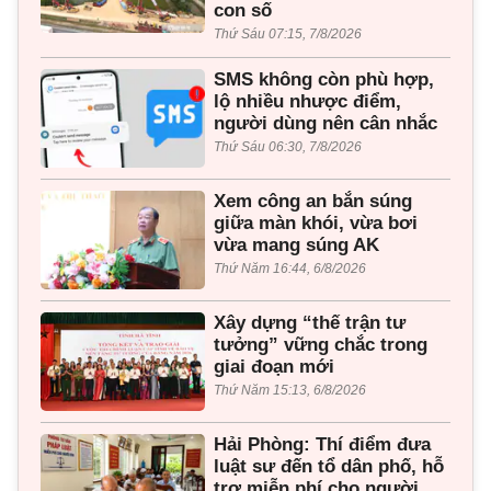
con số
Thứ Sáu 07:15, 7/8/2026
SMS không còn phù hợp,
lộ nhiều nhược điểm,
người dùng nên cân nhắc
Thứ Sáu 06:30, 7/8/2026
Xem công an bắn súng
giữa màn khói, vừa bơi
vừa mang súng AK
Thứ Năm 16:44, 6/8/2026
Xây dựng “thế trận tư
tưởng” vững chắc trong
giai đoạn mới
Thứ Năm 15:13, 6/8/2026
Hải Phòng: Thí điểm đưa
luật sư đến tổ dân phố, hỗ
trợ miễn phí cho người