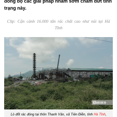
đồng bộ các giải pháp nhằm sớm chấm dứt tình
trạng này.
Clip: Cận cảnh 16.000 tấn rác chất cao như núi tại Hà
Tĩnh
Lò đốt rác đóng tại thôn Thanh Văn, xã Tiên Điền, tỉnh
Hà Tĩnh
,