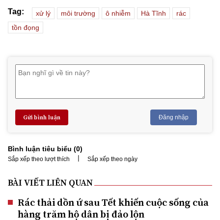
Tag:
xử lý
môi trường
ô nhiễm
Hà Tĩnh
rác
tồn đọng
Gửi bình luận
Đăng nhập
Bình luận tiêu biểu (
0
)
|
Sắp xếp theo lượt thích
Sắp xếp theo ngày
BÀI VIẾT LIÊN QUAN
Rác thải dồn ứ sau Tết khiến cuộc sống của
hàng trăm hộ dân bị đảo lộn