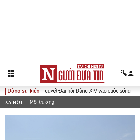
a Nghị quyết Đại hội Đảng XIV vào cuộc sống
Dòng sự kiện
Hướng tới 
XÃ HỘI
Môi trường