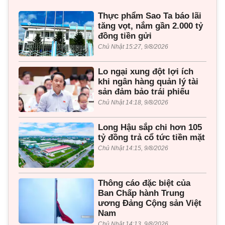
Thực phẩm Sao Ta báo lãi
tăng vọt, nắm gần 2.000 tỷ
đồng tiền gửi
Chủ Nhật 15:27, 9/8/2026
Lo ngại xung đột lợi ích
khi ngân hàng quản lý tài
sản đảm bảo trái phiếu
Chủ Nhật 14:18, 9/8/2026
Long Hậu sắp chi hơn 105
tỷ đồng trả cổ tức tiền mặt
Chủ Nhật 14:15, 9/8/2026
Thông cáo đặc biệt của
Ban Chấp hành Trung
ương Đảng Cộng sản Việt
Nam
Chủ Nhật 14:13, 9/8/2026