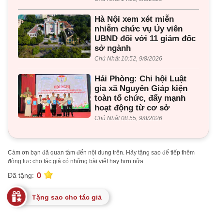
Hà Nội xem xét miễn
nhiễm chức vụ Ủy viên
UBND đối với 11 giám đốc
sở ngành
Chủ Nhật 10:52, 9/8/2026
Hải Phòng: Chi hội Luật
gia xã Nguyên Giáp kiện
toàn tổ chức, đẩy mạnh
hoạt động từ cơ sở
Chủ Nhật 08:55, 9/8/2026
Cảm ơn bạn đã quan tâm đến nội dung trên. Hãy tặng sao để tiếp thêm
động lực cho tác giả có những bài viết hay hơn nữa.
0
Đã tặng:
Tặng sao cho tác giả