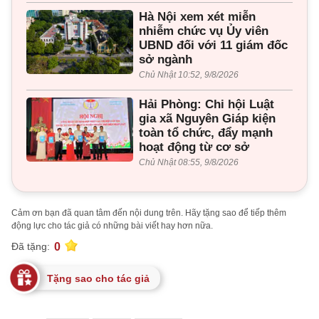
Hà Nội xem xét miễn
nhiễm chức vụ Ủy viên
UBND đối với 11 giám đốc
sở ngành
Chủ Nhật 10:52, 9/8/2026
Hải Phòng: Chi hội Luật
gia xã Nguyên Giáp kiện
toàn tổ chức, đẩy mạnh
hoạt động từ cơ sở
Chủ Nhật 08:55, 9/8/2026
Cảm ơn bạn đã quan tâm đến nội dung trên. Hãy tặng sao để tiếp thêm
động lực cho tác giả có những bài viết hay hơn nữa.
0
Đã tặng:
Tặng sao cho tác giả