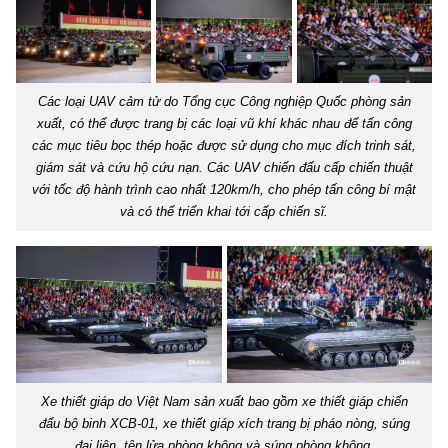
Các loại UAV cảm tử do Tổng cục Công nghiệp Quốc phòng sản
xuất, có thể được trang bị các loại vũ khí khác nhau để tấn công
các mục tiêu bọc thép hoặc được sử dụng cho mục đích trinh sát,
giám sát và cứu hộ cứu nạn. Các UAV chiến đấu cấp chiến thuật
với tốc độ hành trình cao nhất 120km/h, cho phép tấn công bí mật
và có thể triển khai tới cấp chiến sĩ.
Xe thiết giáp do Việt Nam sản xuất bao gồm xe thiết giáp chiến
đấu bộ binh XCB-01, xe thiết giáp xích trang bị pháo nòng, súng
đại liên, tên lửa phòng không và súng phòng không.