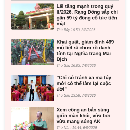
Lãi tăng mạnh trong quý
II/2026, Rạng Đông sắp chi
gần 59 tỷ đồng cổ tức tiền
mặt
Thứ Bảy 16:50, 8/8/2026
Khai quật, giám định 469
mộ liệt sĩ chưa rõ danh
tính tại Nghĩa trang Mai
Dịch
Thứ Sáu 16:05, 7/8/2026
"Chỉ có tránh xa ma túy
mới có thể làm lại cuộc
đời"
Thứ Sáu 13:58, 7/8/2026
Xem công an bắn súng
giữa màn khói, vừa bơi
vừa mang súng AK
Thứ Năm 16:44, 6/8/2026