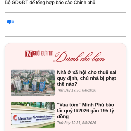
Bộ GD&ĐT để tổng hợp báo cáo Chính phủ.
0
Nhà ở xã hội cho thuê sai
quy định, chủ nhà bị phạt
thế nào?
Thứ Bảy 19:36, 8/8/2026
"Vua tôm" Minh Phú báo
lãi quý II/2026 gần 195 tỷ
đồng
Thứ Bảy 19:31, 8/8/2026