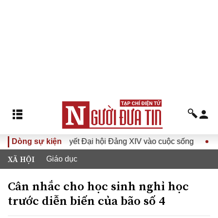
Đưa Nghị quyết Đại hội Đảng XIV vào cuộc sống
Dòng sự kiện
Hướng t
XÃ HỘI
Giáo dục
Cân nhắc cho học sinh nghỉ học
trước diễn biến của bão số 4