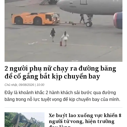
2 người phụ nữ chạy ra đường băng
để cố gắng bắt kịp chuyến bay
Chủ nhật, 09/08/2026 | 10:00
Đây là khoảnh khắc 2 hành khách sải bước qua đường
băng trong nỗ lực tuyệt vọng để kịp chuyến bay của mình.
Xe buýt lao xuống vực khiến 8
người tử vong, hiện trường