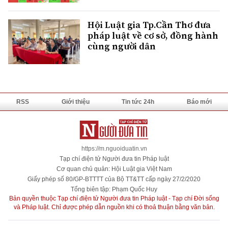
Hội Luật gia Tp.Cần Thơ đưa
pháp luật về cơ sở, đồng hành
cùng người dân
RSS
Giới thiệu
Tin tức 24h
Báo mới
https://m.nguoiduatin.vn
Tạp chí điện tử Người đưa tin Pháp luật
Cơ quan chủ quản: Hội Luật gia Việt Nam
Giấy phép số 80/GP-BTTTT của Bộ TT&TT cấp ngày 27/2/2020
Tổng biên tập: Phạm Quốc Huy
Bản quyền thuộc Tạp chí điện tử Người đưa tin Pháp luật - Tạp chí Đời sống
và Pháp luật. Chỉ được phép dẫn nguồn khi có thoả thuận bằng văn bản.