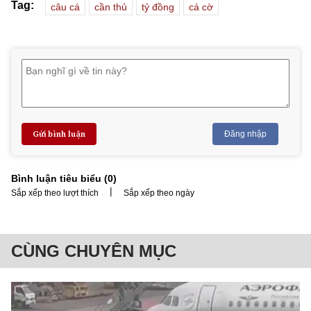
Tag:
câu cá
cần thủ
tỷ đồng
cá cờ
Gửi bình luận
Đăng nhập
Bình luận tiêu biểu (
0
)
|
Sắp xếp theo lượt thích
Sắp xếp theo ngày
CÙNG CHUYÊN MỤC