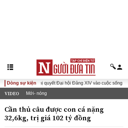
Dòng sự kiện
Đưa Nghị quyết Đại hội Đảng XIV vào cuộc sống
Hướn
VIDEO
Mới- nóng
Cần thủ câu được con cá nặng
32,6kg, trị giá 102 tỷ đồng