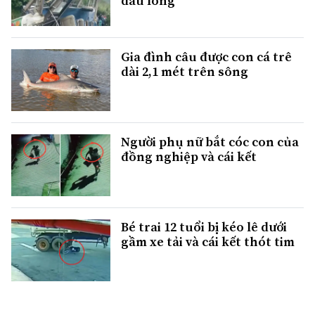
đau lòng
Gia đình câu được con cá trê
dài 2,1 mét trên sông
Người phụ nữ bắt cóc con của
đồng nghiệp và cái kết
Bé trai 12 tuổi bị kéo lê dưới
gầm xe tải và cái kết thót tim