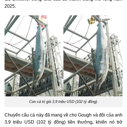
2025.
Con cá trị giá 3,9 triệu USD (102 tỷ đồng).
Chuyến câu cá này đã mang về cho Gough và đội của anh
3,9 triệu USD (102 tỷ đồng) tiền thưởng, khiến nó trở