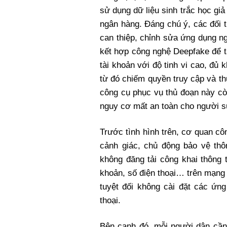
sử dụng dữ liệu sinh trắc học g
ngân hàng. Đáng chú ý, các đối 
can thiệp, chỉnh sửa ứng dụng n
kết hợp công nghệ Deepfake để t
tài khoản với độ tinh vi cao, đủ
từ đó chiếm quyền truy cập và th
công cụ phục vụ thủ đoạn này cò
nguy cơ mất an toàn cho người s
Trước tình hình trên, cơ quan c
cảnh giác, chủ động bảo vệ thô
không đăng tải công khai thông 
khoản, số điện thoại… trên mạng
tuyệt đối không cài đặt các ứ
thoại.
Bên cạnh đó, mỗi người dân cần