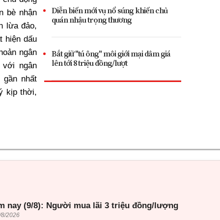
Diễn biến mới vụ nổ súng khiến chủ
ạn bè nhận
quán nhậu trọng thương
n lừa đảo,
t hiện dấu
khoản ngân
Bắt giữ "tú ông" môi giới mại dâm giá
lên tới 8 triệu đồng/lượt
 với ngân
 gần nhất
 kịp thời,
 nay (9/8): Người mua lãi 3 triệu đồng/lượng
/8/2026