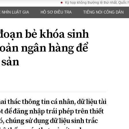
Kỳ họp không thường lệ thứ nhất, Quốc hội khóa 
 NHÌN LUẬT GIA
HỒ SƠ ĐIỀU TRA
TIẾNG NÓI CÔNG DÂN
LUẬT
KINH TẾ
XÃ HỘI
ảy pháp
Bất động sản
Dân sinh
đoạn bẻ khóa sinh
Tài chính - Ngân
Giáo dục
luật gia
hàng
Văn hoá
khoản ngân hàng để
ều tra
Kinh tế vĩ mô
Môi trườn
i công dân
Hồ sơ doanh
 sản
Giao thông
nghiệp
- Hình sự
Xu hướng thị
trường
Tiêu dùng và dư
luận
Công nghệ
i thác thông tin cá nhân, dữ liệu tài
t để đăng nhập trái phép trên thiết
US
ó, chúng sử dụng dữ liệu sinh trắc