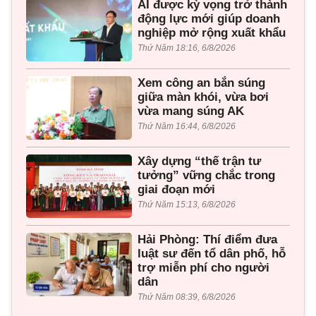
AI được kỳ vọng trở thành
động lực mới giúp doanh
nghiệp mở rộng xuất khẩu
Thứ Năm 18:16, 6/8/2026
Xem công an bắn súng
giữa màn khói, vừa bơi
vừa mang súng AK
Thứ Năm 16:44, 6/8/2026
Xây dựng “thế trận tư
tưởng” vững chắc trong
giai đoạn mới
Thứ Năm 15:13, 6/8/2026
Hải Phòng: Thí điểm đưa
luật sư đến tổ dân phố, hỗ
trợ miễn phí cho người
dân
Thứ Năm 08:39, 6/8/2026