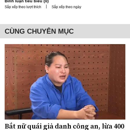
Bình luận tiêu biểu (
0
)
|
Sắp xếp theo lượt thích
Sắp xếp theo ngày
CÙNG CHUYÊN MỤC
Bắt nữ quái giả danh công an, lừa 400