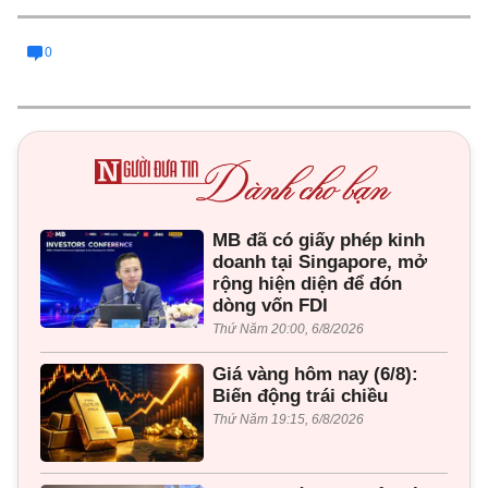
0
MB đã có giấy phép kinh
doanh tại Singapore, mở
rộng hiện diện để đón
dòng vốn FDI
Thứ Năm 20:00, 6/8/2026
Giá vàng hôm nay (6/8):
Biến động trái chiều
Thứ Năm 19:15, 6/8/2026