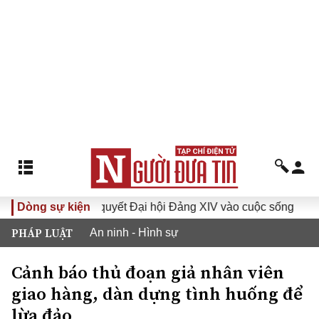
Đưa Nghị quyết Đại hội Đảng XIV vào cuộc sống
Dòng sự kiện
Hướng
PHÁP LUẬT
An ninh - Hình sự
Cảnh báo thủ đoạn giả nhân viên
giao hàng, dàn dựng tình huống để
lừa đảo