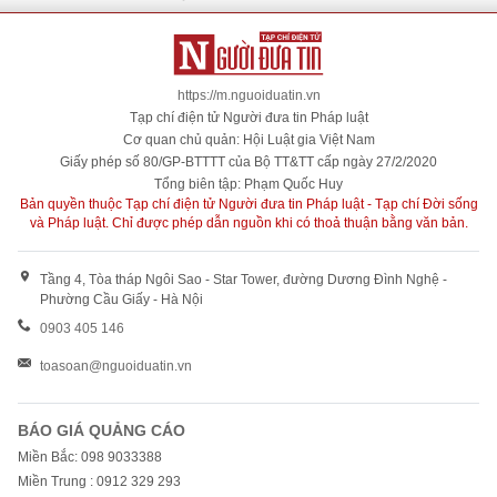
https://m.nguoiduatin.vn
Tạp chí điện tử Người đưa tin Pháp luật
Cơ quan chủ quản: Hội Luật gia Việt Nam
Giấy phép số 80/GP-BTTTT của Bộ TT&TT cấp ngày 27/2/2020
Tổng biên tập: Phạm Quốc Huy
Bản quyền thuộc Tạp chí điện tử Người đưa tin Pháp luật - Tạp chí Đời sống
và Pháp luật. Chỉ được phép dẫn nguồn khi có thoả thuận bằng văn bản.
Tầng 4, Tòa tháp Ngôi Sao - Star Tower, đường Dương Đình Nghệ -
Phường Cầu Giấy - Hà Nội
0903 405 146
toasoan@nguoiduatin.vn
BÁO GIÁ QUẢNG CÁO
Miền Bắc: 098 9033388
Miền Trung : 0912 329 293