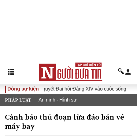
Dòng sự kiện
Đưa Nghị quyết Đại hội Đảng XIV vào cuộc sống
Hướn
PHÁP LUẬT
An ninh - Hình sự
Cảnh báo thủ đoạn lừa đảo bán vé
máy bay