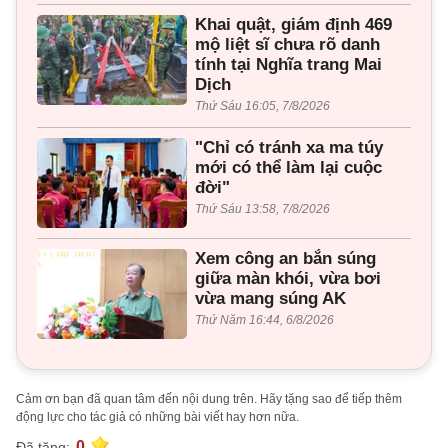
Khai quật, giám định 469
mộ liệt sĩ chưa rõ danh
tính tại Nghĩa trang Mai
Dịch
Thứ Sáu 16:05, 7/8/2026
"Chỉ có tránh xa ma túy
mới có thể làm lại cuộc
đời"
Thứ Sáu 13:58, 7/8/2026
Xem công an bắn súng
giữa màn khói, vừa bơi
vừa mang súng AK
Thứ Năm 16:44, 6/8/2026
Cảm ơn bạn đã quan tâm đến nội dung trên. Hãy tặng sao để tiếp thêm
động lực cho tác giả có những bài viết hay hơn nữa.
0
Đã tặng: