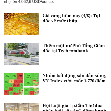
nhẹ lên 4.062,6 USD/ounce.
Giá vàng hôm nay (4/8): Tụt
dốc về mức thấp
Thêm một nữ Phó Tổng Giám
đốc tại Techcombank
Nhóm bất động sản dẫn sóng,
VN-Index vượt mốc 1.770 điểm
Hội Luật gia Tp.Cần Thơ đưa
pháp luật về cơ sở, đồng hành