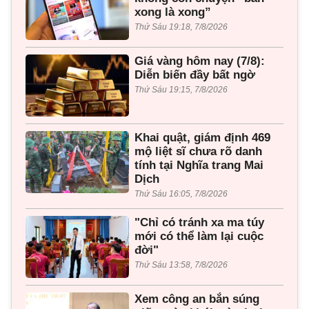
xong là xong”
Thứ Sáu 19:18, 7/8/2026
Giá vàng hôm nay (7/8):
Diễn biến đầy bất ngờ
Thứ Sáu 19:15, 7/8/2026
Khai quật, giám định 469
mộ liệt sĩ chưa rõ danh
tính tại Nghĩa trang Mai
Dịch
Thứ Sáu 16:05, 7/8/2026
"Chỉ có tránh xa ma túy
mới có thể làm lại cuộc
đời"
Thứ Sáu 13:58, 7/8/2026
Xem công an bắn súng