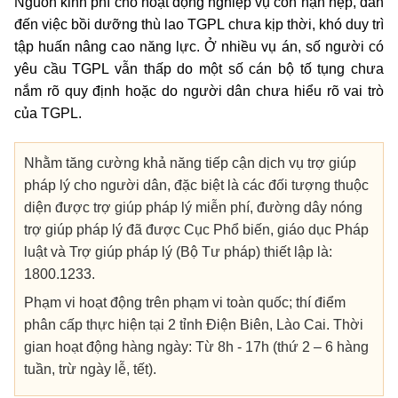
Nguồn kinh phí cho hoạt động nghiệp vụ còn hạn hẹp, dẫn
đến việc bồi dưỡng thù lao TGPL chưa kịp thời, khó duy trì
tập huấn nâng cao năng lực. Ở nhiều vụ án, số người có
yêu cầu TGPL vẫn thấp do một số cán bộ tố tụng chưa
nắm rõ quy định hoặc do người dân chưa hiểu rõ vai trò
của TGPL.
Nhằm tăng cường khả năng tiếp cận dịch vụ trợ giúp
pháp lý cho người dân, đặc biệt là các đối tượng thuộc
diện được trợ giúp pháp lý miễn phí, đường dây nóng
trợ giúp pháp lý đã được Cục Phổ biến, giáo dục Pháp
luật và Trợ giúp pháp lý (Bộ Tư pháp) thiết lập là:
1800.1233.
Phạm vi hoạt động trên phạm vi toàn quốc; thí điểm
phân cấp thực hiện tại 2 tỉnh Điện Biên, Lào Cai. Thời
gian hoạt động hàng ngày: Từ 8h - 17h (thứ 2 – 6 hàng
tuần, trừ ngày lễ, tết).