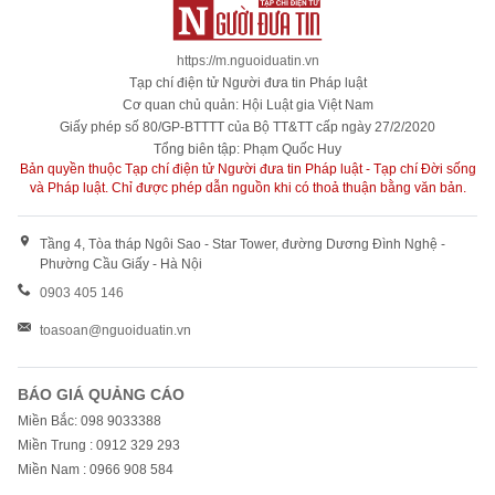
https://m.nguoiduatin.vn
Tạp chí điện tử Người đưa tin Pháp luật
Cơ quan chủ quản: Hội Luật gia Việt Nam
Giấy phép số 80/GP-BTTTT của Bộ TT&TT cấp ngày 27/2/2020
Tổng biên tập: Phạm Quốc Huy
Bản quyền thuộc Tạp chí điện tử Người đưa tin Pháp luật - Tạp chí Đời sống
và Pháp luật. Chỉ được phép dẫn nguồn khi có thoả thuận bằng văn bản.
Tầng 4, Tòa tháp Ngôi Sao - Star Tower, đường Dương Đình Nghệ -
Phường Cầu Giấy - Hà Nội
0903 405 146
toasoan@nguoiduatin.vn
BÁO GIÁ QUẢNG CÁO
Miền Bắc: 098 9033388
Miền Trung : 0912 329 293
Miền Nam : 0966 908 584