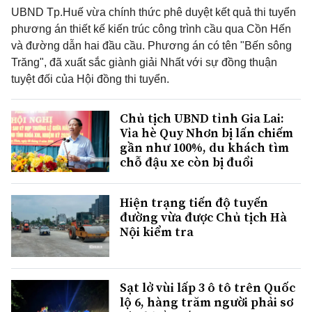
UBND Tp.Huế vừa chính thức phê duyệt kết quả thi tuyển
phương án thiết kế kiến trúc công trình cầu qua Cồn Hến
và đường dẫn hai đầu cầu. Phương án có tên "Bến sông
Trăng", đã xuất sắc giành giải Nhất với sự đồng thuận
tuyệt đối của Hội đồng thi tuyển.
Chủ tịch UBND tỉnh Gia Lai:
Vỉa hè Quy Nhơn bị lấn chiếm
gần như 100%, du khách tìm
chỗ đậu xe còn bị đuổi
Hiện trạng tiến độ tuyến
đường vừa được Chủ tịch Hà
Nội kiểm tra
Sạt lở vùi lấp 3 ô tô trên Quốc
lộ 6, hàng trăm người phải sơ