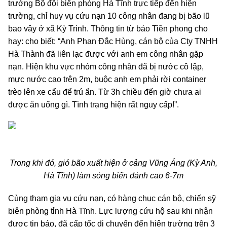
trưởng Bộ đội biên phòng Hà Tĩnh trực tiếp đến hiện
trường, chỉ huy vụ cứu nạn 10 công nhân đang bị bão lũ
bao vây ở xã Kỳ Trinh. Thông tin từ báo Tiền phong cho
hay: cho biết: “Anh Phan Đắc Hùng, cán bộ của Cty TNHH
Hà Thành đã liên lạc được với anh em công nhân gặp
nạn. Hiện khu vực nhóm công nhân đã bị nước cô lập,
mực nước cao trên 2m, buộc anh em phải rời container
trèo lên xe cẩu để trú ẩn. Từ 3h chiều đến giờ chưa ai
được ăn uống gì. Tình trạng hiện rất nguy cấp!”.
Trong khi đó, gió bão xuất hiện ở cảng Vũng Áng (Kỳ Anh,
Hà Tĩnh) làm sóng biển đánh cao 6-7m
Cùng tham gia vụ cứu nạn, có hàng chục cán bộ, chiến sỹ
biên phòng tỉnh Hà Tĩnh. Lực lượng cứu hộ sau khi nhận
được tin báo, đã cấp tốc di chuyển đến hiện trường trên 3