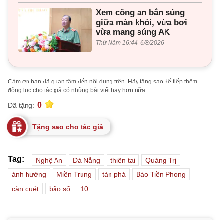
Xem công an bắn súng
giữa màn khói, vừa bơi
vừa mang súng AK
Thứ Năm 16:44, 6/8/2026
Cảm ơn bạn đã quan tâm đến nội dung trên. Hãy tặng sao để tiếp thêm
động lực cho tác giả có những bài viết hay hơn nữa.
0
Đã tặng:
Tặng sao cho tác giả
Tag:
Nghệ An
Đà Nẵng
thiên tai
Quảng Trị
ảnh hưởng
Miền Trung
tàn phá
Báo Tiền Phong
càn quét
bão số
10