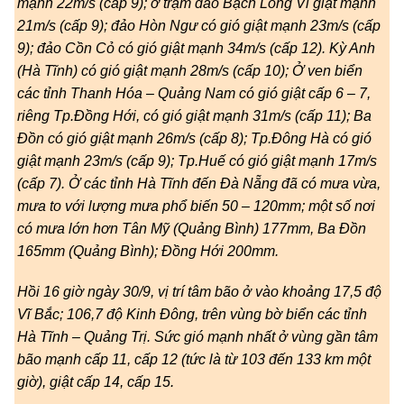
mạnh 22m/s (cấp 9); ở trạm đảo Bạch Long Vĩ giật mạnh
21m/s (cấp 9); đảo Hòn Ngư có gió giật mạnh 23m/s (cấp
9); đảo Cồn Cỏ có gió giật mạnh 34m/s (cấp 12). Kỳ Anh
(Hà Tĩnh) có gió giật mạnh 28m/s (cấp 10); Ở ven biển
các tỉnh Thanh Hóa – Quảng Nam có gió giật cấp 6 – 7,
riêng Tp.Đồng Hới, có gió giật mạnh 31m/s (cấp 11); Ba
Đồn có gió giật mạnh 26m/s (cấp 8); Tp.Đông Hà có gió
giật mạnh 23m/s (cấp 9); Tp.Huế có gió giật mạnh 17m/s
(cấp 7). Ở các tỉnh Hà Tĩnh đến Đà Nẵng đã có mưa vừa,
mưa to với lượng mưa phổ biến 50 – 120mm; một số nơi
có mưa lớn hơn Tân Mỹ (Quảng Bình) 177mm, Ba Đồn
165mm (Quảng Bình); Đồng Hới 200mm.
Hồi 16 giờ ngày 30/9, vị trí tâm bão ở vào khoảng 17,5 độ
Vĩ Bắc; 106,7 độ Kinh Đông, trên vùng bờ biển các tỉnh
Hà Tĩnh – Quảng Trị. Sức gió mạnh nhất ở vùng gần tâm
bão mạnh cấp 11, cấp 12 (tức là từ 103 đến 133 km một
giờ), giật cấp 14, cấp 15.