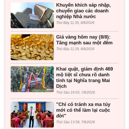
Khuyến khích sáp nhập,
chuyển giao các doanh
nghiệp Nhà nước
Thứ Bảy 11:35, 8/8/2026
Giá vàng hôm nay (8/8):
Tăng mạnh sau một đêm
Thứ Bảy 11:29, 8/8/2026
Khai quật, giám định 469
mộ liệt sĩ chưa rõ danh
tính tại Nghĩa trang Mai
Dịch
Thứ Sáu 16:05, 7/8/2026
"Chỉ có tránh xa ma túy
mới có thể làm lại cuộc
đời"
Thứ Sáu 13:58, 7/8/2026