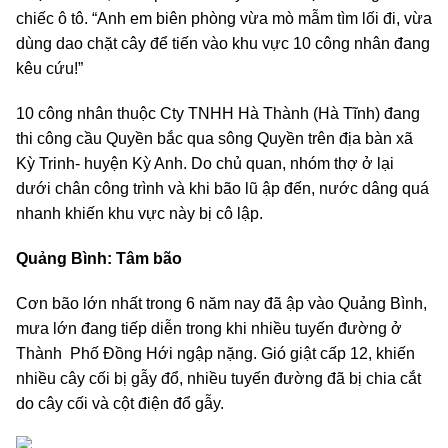
chiếc ô tô. “Anh em biên phòng vừa mò mẫm tìm lối đi, vừa
dùng dao chặt cây để tiến vào khu vực 10 công nhân đang
kêu cứu!”
10 công nhân thuộc Cty TNHH Hà Thành (Hà Tĩnh) đang
thi công cầu Quyền bắc qua sông Quyền trên địa bàn xã
Kỳ Trinh- huyện Kỳ Anh. Do chủ quan, nhóm thợ ở lại
dưới chân công trình và khi bão lũ ập đến, nước dâng quá
nhanh khiến khu vực này bị cô lập.
Quảng Bình: Tâm bão
Cơn bão lớn nhất trong 6 năm nay đã ập vào Quảng Bình,
mưa lớn đang tiếp diễn trong khi nhiều tuyến đường ở
Thành Phố Đồng Hới ngập nặng. Gió giật cấp 12, khiến
nhiều cây cối bị gẫy đổ, nhiều tuyến đường đã bị chia cắt
do cây cối và cột điện đổ gẫy.