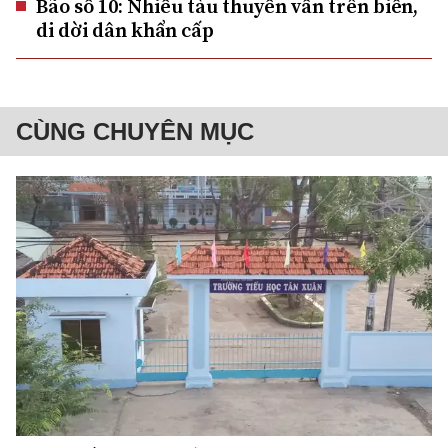
Bão số 10: Nhiều tàu thuyền vẫn trên biển,
di dời dân khẩn cấp
CÙNG CHUYÊN MỤC