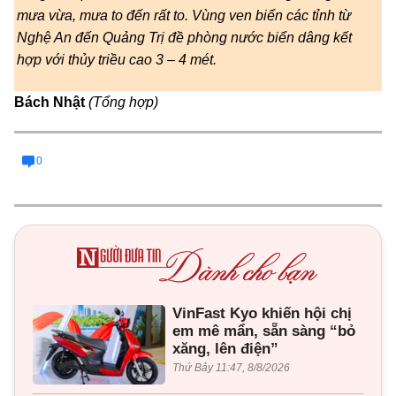
mưa vừa, mưa to đến rất to. Vùng ven biển các tỉnh từ
Nghệ An đến Quảng Trị đề phòng nước biển dâng kết
hợp với thủy triều cao 3 – 4 mét.
Bách Nhật
(Tổng hợp)
0
VinFast Kyo khiến hội chị
em mê mẩn, sẵn sàng “bỏ
xăng, lên điện”
Thứ Bảy 11:47, 8/8/2026