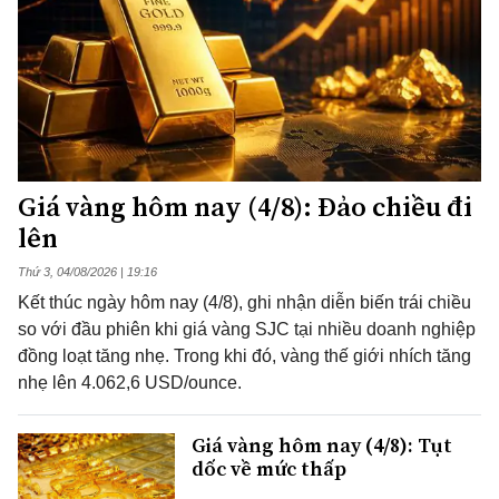
Giá vàng hôm nay (4/8): Đảo chiều đi
lên
Thứ 3, 04/08/2026 | 19:16
Kết thúc ngày hôm nay (4/8), ghi nhận diễn biến trái chiều
so với đầu phiên khi giá vàng SJC tại nhiều doanh nghiệp
đồng loạt tăng nhẹ. Trong khi đó, vàng thế giới nhích tăng
nhẹ lên 4.062,6 USD/ounce.
Giá vàng hôm nay (4/8): Tụt
dốc về mức thấp