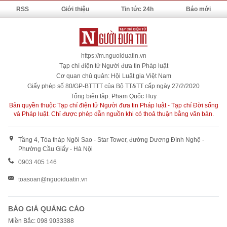
RSS
Giới thiệu
Tin tức 24h
Báo mới
https://m.nguoiduatin.vn
Tạp chí điện tử Người đưa tin Pháp luật
Cơ quan chủ quản: Hội Luật gia Việt Nam
Giấy phép số 80/GP-BTTTT của Bộ TT&TT cấp ngày 27/2/2020
Tổng biên tập: Phạm Quốc Huy
Bản quyền thuộc Tạp chí điện tử Người đưa tin Pháp luật - Tạp chí Đời sống
và Pháp luật. Chỉ được phép dẫn nguồn khi có thoả thuận bằng văn bản.
Tầng 4, Tòa tháp Ngôi Sao - Star Tower, đường Dương Đình Nghệ -
Phường Cầu Giấy - Hà Nội
0903 405 146
toasoan@nguoiduatin.vn
BÁO GIÁ QUẢNG CÁO
Miền Bắc: 098 9033388