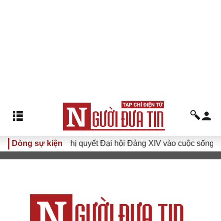
I
Dòng sự kiện
Đưa Nghị quyết Đại hội Đảng XIV vào cuộc sống
Hư