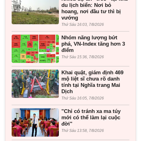
du lịch biển: Nơi bỏ
hoang, nơi đầu tư thì bị
vướng
Thứ Sáu 16:03, 7/8/2026
Nhóm năng lượng bứt
phá, VN-Index tăng hơn 3
điểm
Thứ Sáu 15:36, 7/8/2026
Khai quật, giám định 469
mộ liệt sĩ chưa rõ danh
tính tại Nghĩa trang Mai
Dịch
Thứ Sáu 16:05, 7/8/2026
"Chỉ có tránh xa ma túy
mới có thể làm lại cuộc
đời"
Thứ Sáu 13:58, 7/8/2026