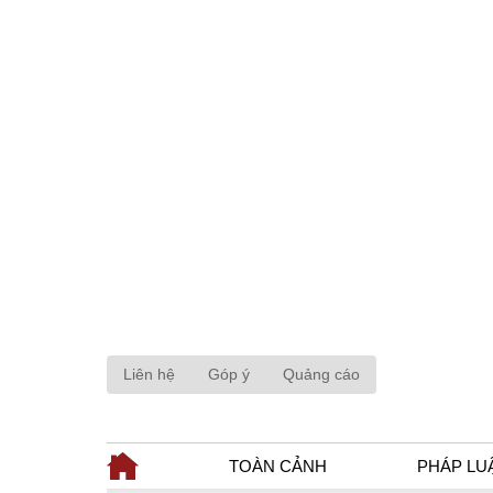
Liên hệ
Góp ý
Quảng cáo
TOÀN CẢNH
PHÁP LU