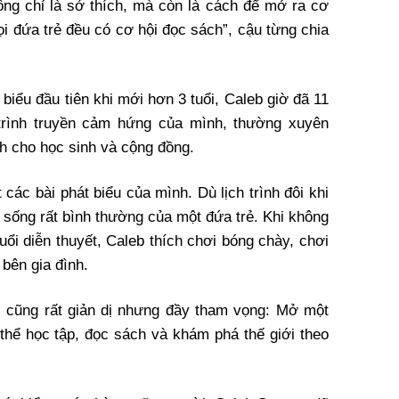
ông chỉ là sở thích, mà còn là cách để mở ra cơ
i đứa trẻ đều có cơ hội đọc sách”, cậu từng chia
 biểu đầu tiên khi mới hơn 3 tuổi, Caleb giờ đã 11
 trình truyền cảm hứng của mình, thường xuyên
h cho học sinh và cộng đồng.
 các bài phát biểu của mình. Dù lịch trình đôi khi
 sống rất bình thường của một đứa trẻ. Khi không
ổi diễn thuyết, Caleb thích chơi bóng chày, chơi
 bên gia đình.
 cũng rất giản dị nhưng đầy tham vọng: Mở một
 thể học tập, đọc sách và khám phá thế giới theo