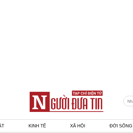
ẬT
KINH TẾ
XÃ HỘI
ĐỜI SỐNG