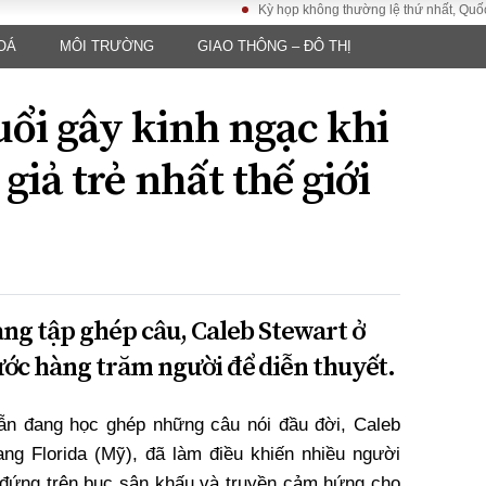
Kỳ họp không thường lệ thứ nhất, Quốc hội kh
OÁ
MÔI TRƯỜNG
GIAO THÔNG – ĐÔ THỊ
LUẬT
KINH TẾ
XÃ HỘI
ảy pháp
Bất động sản
Dân sinh
uổi gây kinh ngạc khi
Tài chính - Ngân
Giáo dục
luật gia
hàng
Văn hoá
giả trẻ nhất thế giới
ều tra
Kinh tế vĩ mô
Môi trườn
i công dân
Hồ sơ doanh
Giao thông
nghiệp
- Hình sự
Xu hướng thị
trường
Tiêu dùng và dư
ang tập ghép câu, Caleb Stewart ở
luận
ước hàng trăm người để diễn thuyết.
Công nghệ
ẫn đang học ghép những câu nói đầu đời, Caleb
US
bang Florida (Mỹ), đã làm điều khiến nhiều người
 đứng trên bục sân khấu và truyền cảm hứng cho