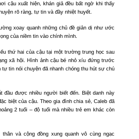
ơi cậu xuất hiện, khán giả đều bất ngờ khi thấy
huyện rõ ràng, tự tin và đầy nhiệt huyết.
hường xoay quanh những chủ đề giản dị như ước
ọng của niềm tin vào chính mình.
biểu thứ hai của cậu tại một trường trung học sau
ạng xã hội. Hình ảnh cậu bé nhỏ xíu đứng trước
 tự tin nói chuyện đã nhanh chóng thu hút sự chú
ắt đầu được nhiều người biết đến. Biệt danh này
ặc biệt của cậu. Theo gia đình chia sẻ, Caleb đã
hoảng 2 tuổi – độ tuổi mà nhiều trẻ em khác còn
 thân và cộng đồng xung quanh vô cùng ngạc