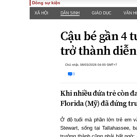
Dòng sự kiện
XÃ HỘI
DÂN SINH
GIÁO DỤC
VĂN H
TOÀN CẢNH
PHÁP 
Tiêu điểm
Dòng ch
Cậu bé gần 4 t
luật
Chính sách
Góc nhìn 
Sự kiện
trở thành diễn 
Hồ sơ đi
Đối thoại
Tiếng nó
Thế giới
Chủ nhật, 08/03/2026 04:00 GMT+7
An ninh 
0
Khi nhiều đứa trẻ còn đ
Florida (Mỹ) đã đứng tr
Ở độ tuổi mà phần lớn trẻ em v
ĐA CHIỀU
INFOC
Stewart, sống tại Tallahassee, 
Quan điểm
trưởng thành cũng phải bất ngờ: