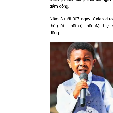
Xi nhan Trái Phải
đám đông.
Bạn đọc viết
Năm 3 tuổi 307 ngày, Caleb đượ
thế giới
– một cột mốc đặc biệt k
đồng.