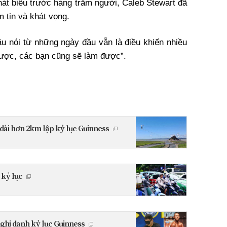
hát biểu trước hàng trăm người, Caleb Stewart đã
m tin và khát vọng.
ậu nói từ những ngày đầu vẫn là điều khiến nhiều
ược, các bạn cũng sẽ làm được”.
p dài hơn 2km lập kỷ lục Guinness
 kỷ lục
t ghi danh kỷ lục Guinness