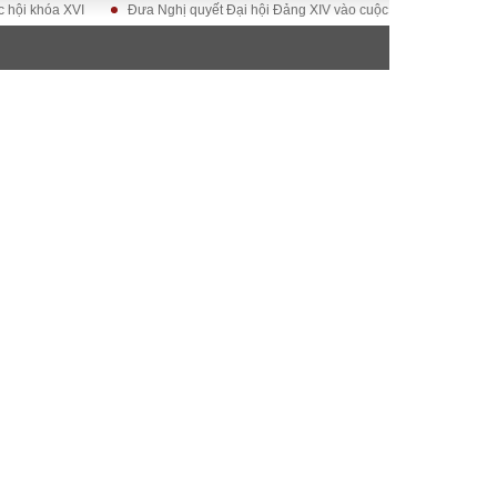
óa XVI
Đưa Nghị quyết Đại hội Đảng XIV vào cuộc sống
Hướng tới Đại
ĐỜI SỐNG
Gia đình
Sức khỏe
Cần biết
g
Cộng đồng mạng
 – Đô thị