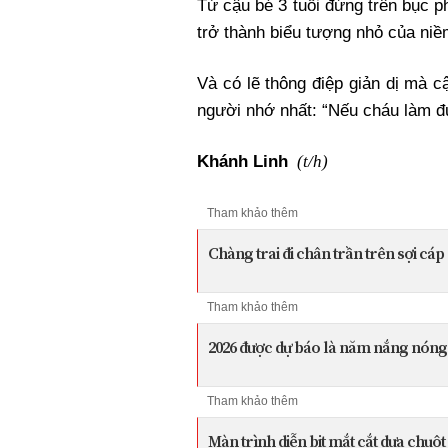
Từ cậu bé 3 tuổi đứng trên bục p
trở thành biểu tượng nhỏ của niề
Và có lẽ thông điệp giản dị mà c
người nhớ nhất: “Nếu cháu làm đ
(t/h)
Khánh Linh
Tham khảo thêm
Chàng trai đi chân trần trên sợi cá
Tham khảo thêm
2026 được dự báo là năm nắng nóng
Tham khảo thêm
Màn trình diễn bịt mắt cắt dưa chuộ