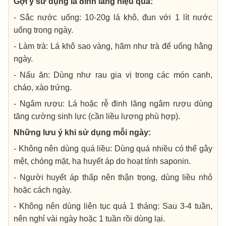
Gợi ý sử dụng lá đinh lăng hiệu quả:
- Sắc nước uống: 10-20g lá khô, đun với 1 lít nước
uống trong ngày.
- Làm trà: Lá khô sao vàng, hãm như trà để uống hằng
ngày.
- Nấu ăn: Dùng như rau gia vị trong các món canh,
cháo, xào trứng.
- Ngâm rượu: Lá hoặc rễ đinh lăng ngâm rượu dùng
tăng cường sinh lực (cần liều lượng phù hợp).
Những lưu ý khi sử dụng mỗi ngày:
- Không nên dùng quá liều: Dùng quá nhiều có thể gây
mệt, chóng mặt, hạ huyết áp do hoạt tính saponin.
- Người huyết áp thấp nên thận trọng, dùng liều nhỏ
hoặc cách ngày.
- Không nên dùng liên tục quá 1 tháng: Sau 3-4 tuần,
nên nghỉ vài ngày hoặc 1 tuần rồi dùng lại.