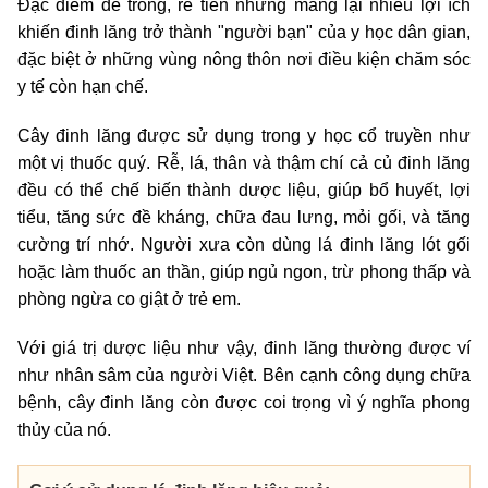
Đặc điểm dễ trồng, rẻ tiền nhưng mang lại nhiều lợi ích
khiến đinh lăng trở thành "người bạn" của y học dân gian,
đặc biệt ở những vùng nông thôn nơi điều kiện chăm sóc
y tế còn hạn chế.
Cây đinh lăng được sử dụng trong y học cổ truyền như
một vị thuốc quý. Rễ, lá, thân và thậm chí cả củ đinh lăng
đều có thể chế biến thành dược liệu, giúp bổ huyết, lợi
tiểu, tăng sức đề kháng, chữa đau lưng, mỏi gối, và tăng
cường trí nhớ. Người xưa còn dùng lá đinh lăng lót gối
hoặc làm thuốc an thần, giúp ngủ ngon, trừ phong thấp và
phòng ngừa co giật ở trẻ em.
Với giá trị dược liệu như vậy, đinh lăng thường được ví
như nhân sâm của người Việt. Bên cạnh công dụng chữa
bệnh, cây đinh lăng còn được coi trọng vì ý nghĩa phong
thủy của nó.