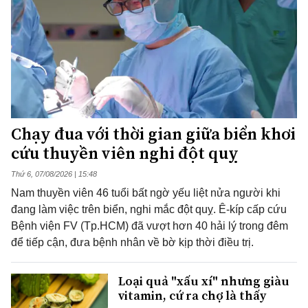
Chạy đua với thời gian giữa biển khơi
cứu thuyền viên nghi đột quỵ
Thứ 6, 07/08/2026 | 15:48
Nam thuyền viên 46 tuổi bất ngờ yếu liệt nửa người khi
đang làm việc trên biển, nghi mắc đột quỵ. Ê-kíp cấp cứu
Bệnh viện FV (Tp.HCM) đã vượt hơn 40 hải lý trong đêm
để tiếp cận, đưa bệnh nhân về bờ kịp thời điều trị.
Loại quả "xấu xí" nhưng giàu
vitamin, cứ ra chợ là thấy