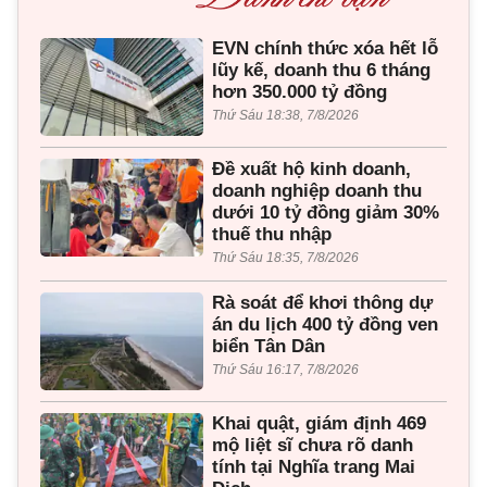
EVN chính thức xóa hết lỗ
lũy kế, doanh thu 6 tháng
hơn 350.000 tỷ đồng
Thứ Sáu 18:38, 7/8/2026
Đề xuất hộ kinh doanh,
doanh nghiệp doanh thu
dưới 10 tỷ đồng giảm 30%
thuế thu nhập
Thứ Sáu 18:35, 7/8/2026
Rà soát để khơi thông dự
án du lịch 400 tỷ đồng ven
biển Tân Dân
Thứ Sáu 16:17, 7/8/2026
Khai quật, giám định 469
mộ liệt sĩ chưa rõ danh
tính tại Nghĩa trang Mai