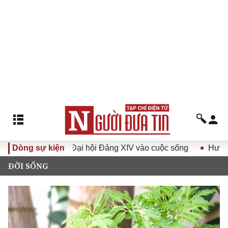
hị quyết Đại hội Đảng XIV vào cuộc sống
Dòng sự kiện
Hướng tới Đại 
ĐỜI SỐNG