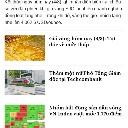
Kết thúc ngày hôm nay (4/8), ghi nhận diễn biến trái chiều
so với đầu phiên khi giá vàng SJC tại nhiều doanh nghiệp
đồng loạt tăng nhẹ. Trong khi đó, vàng thế giới nhích tăng
nhẹ lên 4.062,6 USD/ounce.
Giá vàng hôm nay (4/8): Tụt
dốc về mức thấp
Thêm một nữ Phó Tổng Giám
đốc tại Techcombank
Nhóm bất động sản dẫn sóng,
VN-Index vượt mốc 1.770 điểm