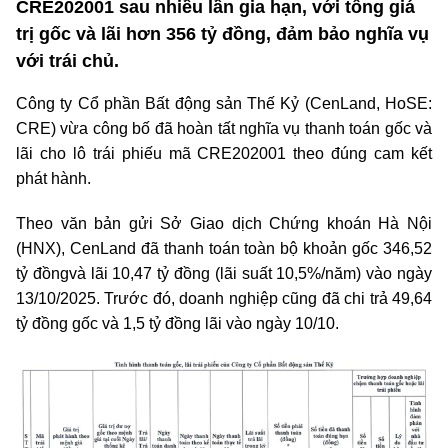
CRE202001 sau nhiều lần gia hạn, với tổng giá
trị gốc và lãi hơn 356 tỷ đồng, đảm bảo nghĩa vụ
với trái chủ.
Công ty Cổ phần Bất động sản Thế Kỷ (CenLand, HoSE:
CRE) vừa công bố đã hoàn tất nghĩa vụ thanh toán gốc và
lãi cho lô trái phiếu mã
CRE202001
theo đúng cam kết
phát hành.
Theo văn bản gửi Sở Giao dịch Chứng khoán Hà Nội
(HNX), CenLand đã thanh toán toàn bộ khoản gốc
346,52
tỷ đồng
và lãi
10,47 tỷ đồng
(lãi suất 10,5%/năm) vào ngày
13/10/2025
. Trước đó, doanh nghiệp cũng đã chi trả 49,64
tỷ đồng gốc và 1,5 tỷ đồng lãi vào ngày 10/10.