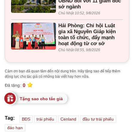
UBND đối với 11 giám đốc
sở ngành
Chủ Nhật 10:52, 9/8/2026
Hải Phòng: Chi hội Luật
gia xã Nguyên Giáp kiện
toàn tổ chức, đẩy mạnh
hoạt động từ cơ sở
Chủ Nhật 08:55, 9/8/2026
Cảm ơn bạn đã quan tâm đến nội dung trên. Hãy tặng sao để tiếp thêm
động lực cho tác giả có những bài viết hay hơn nữa.
0
Đã tặng:
Tặng sao cho tác giả
Tag:
BĐS
trái phiếu
Cenland
đầu tư trái phiếu
đáo hạn