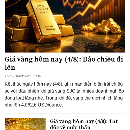
Giá vàng hôm nay (4/8): Đảo chiều đi
lên
Thứ 3, 04/08/2026 | 19:16
Kết thúc ngày hôm nay (4/8), ghi nhận diễn biến trái chiều
so với đầu phiên khi giá vàng SJC tại nhiều doanh nghiệp
đồng loạt tăng nhẹ. Trong khi đó, vàng thế giới nhích tăng
nhẹ lên 4.062,6 USD/ounce.
Giá vàng hôm nay (4/8): Tụt
dốc về mức thấp