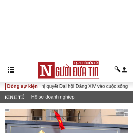
Dòng sự kiện
Đưa Nghị quyết Đại hội Đảng XIV vào cuộc sống
Hướ
KINH TẾ
Hồ sơ doanh nghiệp