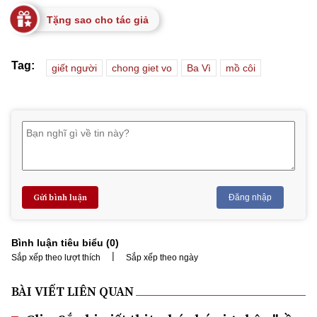
Tặng sao cho tác giả
Tag:
giết người
chong giet vo
Ba Vì
mồ côi
Gửi bình luận
Đăng nhập
Bình luận tiêu biểu (
0
)
|
Sắp xếp theo lượt thích
Sắp xếp theo ngày
BÀI VIẾT LIÊN QUAN