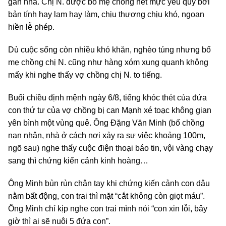
gần nhà. Chị N. được bố mẹ chồng hết mực yêu quý bởi
bản tính hay lam hay làm, chịu thương chịu khó, ngoan
hiền lễ phép.
Dù cuộc sống còn nhiều khó khăn, nghèo túng nhưng bố
mẹ chồng chị N. cũng như hàng xóm xung quanh không
mấy khi nghe thấy vợ chồng chị N. to tiếng.
Buổi chiều định mệnh ngày 6/8, tiếng khóc thét của đứa
con thứ tư của vợ chồng bị can Mạnh xé toạc không gian
yên bình một vùng quê. Ông Đặng Văn Minh (bố chồng
nạn nhân, nhà ở cách nơi xảy ra sự việc khoảng 100m,
ngõ sau) nghe thấy cuộc điện thoại báo tin, vội vàng chạy
sang thì chứng kiến cảnh kinh hoàng…
Ông Minh bủn rủn chân tay khi chứng kiến cảnh con dâu
nằm bất động, con trai thì mặt “cắt không còn giọt máu”.
Ông Minh chỉ kịp nghe con trai mình nói “con xin lỗi, bây
giờ thì ai sẽ nuôi 5 đứa con”.