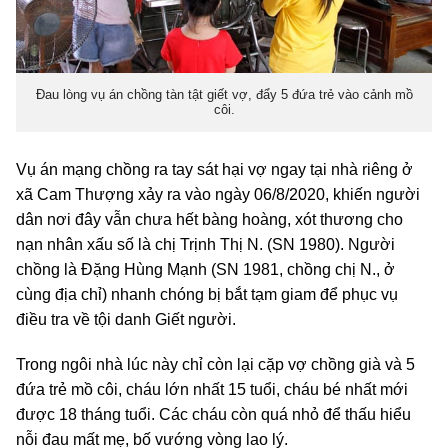
Đau lòng vụ án chồng tàn tật giết vợ, đẩy 5 đứa trẻ vào cảnh mồ
côi.
Vụ án mạng chồng ra tay sát hại vợ ngay tại nhà riêng ở
xã Cam Thượng xảy ra vào ngày 06/8/2020, khiến người
dân nơi đây vẫn chưa hết bàng hoàng, xót thương cho
nạn nhân xấu số là chị Trịnh Thị N. (SN 1980). Người
chồng là Đặng Hùng Mạnh (SN 1981, chồng chị N., ở
cùng địa chỉ) nhanh chóng bị bắt tạm giam để phục vụ
điều tra về tội danh Giết người.
Trong ngôi nhà lúc này chỉ còn lại cặp vợ chồng già và 5
đứa trẻ mồ côi, cháu lớn nhất 15 tuổi, cháu bé nhất mới
được 18 tháng tuổi. Các cháu còn quá nhỏ để thấu hiểu
nỗi đau mất mẹ, bố vướng vòng lao lý.