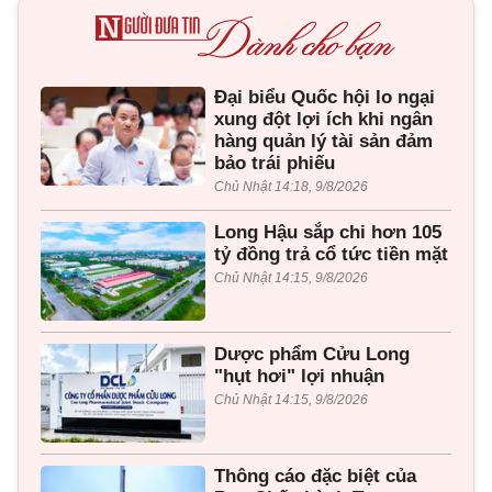
Đại biểu Quốc hội lo ngại
xung đột lợi ích khi ngân
hàng quản lý tài sản đảm
bảo trái phiếu
Chủ Nhật 14:18, 9/8/2026
Long Hậu sắp chi hơn 105
tỷ đồng trả cổ tức tiền mặt
Chủ Nhật 14:15, 9/8/2026
Dược phẩm Cửu Long
"hụt hơi" lợi nhuận
Chủ Nhật 14:15, 9/8/2026
Thông cáo đặc biệt của