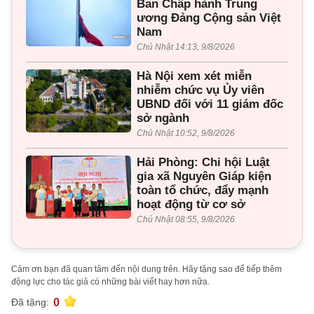
Ban Chấp hành Trung
ương Đảng Cộng sản Việt
Nam
Chủ Nhật 14:13, 9/8/2026
Hà Nội xem xét miễn
nhiễm chức vụ Ủy viên
UBND đối với 11 giám đốc
sở ngành
Chủ Nhật 10:52, 9/8/2026
Hải Phòng: Chi hội Luật
gia xã Nguyên Giáp kiện
toàn tổ chức, đẩy mạnh
hoạt động từ cơ sở
Chủ Nhật 08:55, 9/8/2026
Cảm ơn bạn đã quan tâm đến nội dung trên. Hãy tặng sao để tiếp thêm
động lực cho tác giả có những bài viết hay hơn nữa.
0
Đã tặng: