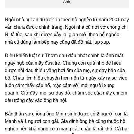
Anh.
Ngôi nhà bị can được cấp theo hộ nghèo từ năm 2001 nay
vẫn chưa được chỉnh trang. Ngôi nhà cũ nơi vợ chồng chị
N. tá túc, sau khi được xây lại gian mới theo hộ nghèo,
nhà cũ dùng làm bếp nay cũng đã đổ nát, lụp xụp.
Điều khiến luật sư Thơm đau đáu nhất chính là ánh mắt
ngây ngô của mấy đứa trẻ. Chúng còn quá nhỏ để hiểu
được nỗi đau thiếu vắng hơi ấm của mẹ, sự dạy bảo của
bố. Cháu lớn hiểu chuyện hơn nên từ ngày xảy ra sự việc
luôn cảm thấy xấu hổ, mặc cảm với mọi người xung
quanh. Giờ đây, mọi sự dạy dỗ, chăm sóc của mấy chị em
đều trông cậy vào ông bà nội.
Bản thân vợ chồng ông Minh sinh được có 2 người con là
Mạnh và 1 người con gái. Gia đình ông bà cũng thuộc hộ
nghèo nên khả năng cưu mang các cháu là rất khó. Cả hai