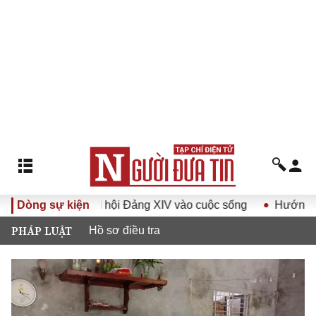
hị quyết Đại hội Đảng XIV vào cuộc sống
Dòng sự kiện
Hướng tới Đại h
PHÁP LUẬT
Hồ sơ điều tra