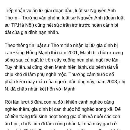
Tiếp nhận vụ án từ giai đoạn đầu, luật sư Nguyễn Anh
Thơm – Trưởng văn phòng luật sư Nguyễn Anh (đoàn luật
sư TP.Hà Nội) cũng hết sức trăn trở trước hoàn cảnh bi
đát của gia đình nạn nhân.
Theo thông tin luật sư Thơm tiếp nhận lại từ gia đình bị
can Đặng Hùng Mạnh thì năm 2001, Mạnh bị chùn xương
sống sau cú ngã từ trên cây xuống nên phải ngồi xe lăn.
Tuy nhiên, ai cũng khen Mạnh hiền lành, dù bệnh tật vẫ
chịu khó đi làm phụ nghề mộc. Thương cảm trước số
phận kém may mắn của người đàn ông này, năm 2003, chị
N. đã chấp nhận kết hôn với Mạnh.
Rồi lần lượt 5 đứa con ra đời khiến cảnh nghèo càng
nghèo thêm, gia đình bị can thuộc hộ nghèo trong xã. Để
có tiền trang trải sinh hoạt trong gia đình và nuôi các con
ăn học, chị N. xin đi làm công nhân tại nhà máy gạch ở