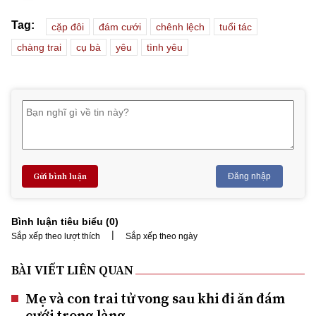
Tag:
cặp đôi
đám cưới
chênh lệch
tuổi tác
chàng trai
cụ bà
yêu
tình yêu
Gửi bình luận
Đăng nhập
Bình luận tiêu biểu (
0
)
|
Sắp xếp theo lượt thích
Sắp xếp theo ngày
BÀI VIẾT LIÊN QUAN
Mẹ và con trai tử vong sau khi đi ăn đám
cưới trong làng