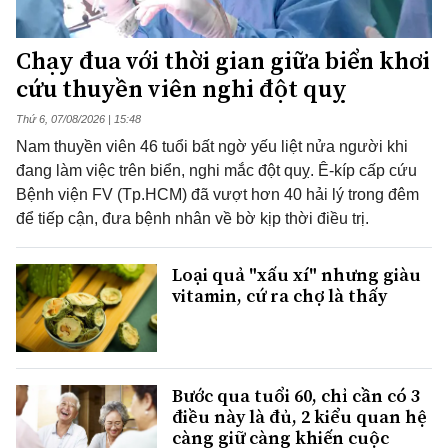
Chạy đua với thời gian giữa biển khơi
cứu thuyền viên nghi đột quỵ
Thứ 6, 07/08/2026 | 15:48
Nam thuyền viên 46 tuổi bất ngờ yếu liệt nửa người khi
đang làm việc trên biển, nghi mắc đột quỵ. Ê-kíp cấp cứu
Bệnh viện FV (Tp.HCM) đã vượt hơn 40 hải lý trong đêm
để tiếp cận, đưa bệnh nhân về bờ kịp thời điều trị.
Loại quả "xấu xí" nhưng giàu
vitamin, cứ ra chợ là thấy
Bước qua tuổi 60, chỉ cần có 3
điều này là đủ, 2 kiểu quan hệ
càng giữ càng khiến cuộc