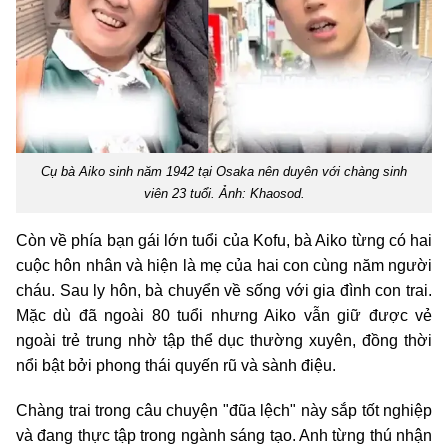
Cụ bà Aiko sinh năm 1942 tại Osaka nên duyên với chàng sinh
viên 23 tuổi. Ảnh: Khaosod.
Còn về phía bạn gái lớn tuổi của Kofu, bà Aiko từng có hai
cuộc hôn nhân và hiện là mẹ của hai con cùng năm người
cháu. Sau ly hôn, bà chuyển về sống với gia đình con trai.
Mặc dù đã ngoài 80 tuổi nhưng Aiko vẫn giữ được vẻ
ngoài trẻ trung nhờ tập thể dục thường xuyên, đồng thời
nổi bật bởi phong thái quyến rũ và sành điệu.
Chàng trai trong câu chuyện "đũa lệch" này sắp tốt nghiệp
và đang thực tập trong ngành sáng tạo. Anh từng thú nhận