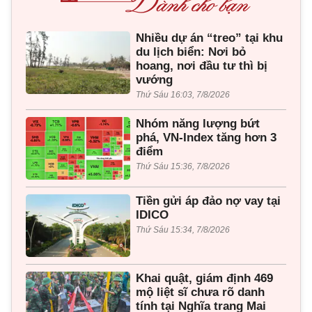
Nhiều dự án “treo” tại khu
du lịch biển: Nơi bỏ
hoang, nơi đầu tư thì bị
vướng
Thứ Sáu 16:03, 7/8/2026
Nhóm năng lượng bứt
phá, VN-Index tăng hơn 3
điểm
Thứ Sáu 15:36, 7/8/2026
Tiền gửi áp đảo nợ vay tại
IDICO
Thứ Sáu 15:34, 7/8/2026
Khai quật, giám định 469
mộ liệt sĩ chưa rõ danh
tính tại Nghĩa trang Mai