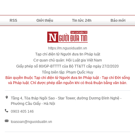
RSS
Giới thiệu
Tin tức 24h
Báo mới
https://m.nguoiduatin.vn
Tạp chí điện tử Người đưa tin Pháp luật
Cơ quan chủ quản: Hội Luật gia Việt Nam
Giấy phép số 80/GP-BTTTT của Bộ TT&TT cấp ngày 27/2/2020
Tổng biên tập: Phạm Quốc Huy
Bản quyền thuộc Tạp chí điện tử Người đưa tin Pháp luật - Tạp chí Đời sống
và Pháp luật. Chỉ được phép dẫn nguồn khi có thoả thuận bằng văn bản.
Tầng 4, Tòa tháp Ngôi Sao - Star Tower, đường Dương Đình Nghệ -
Phường Cầu Giấy - Hà Nội
0903 405 146
toasoan@nguoiduatin.vn