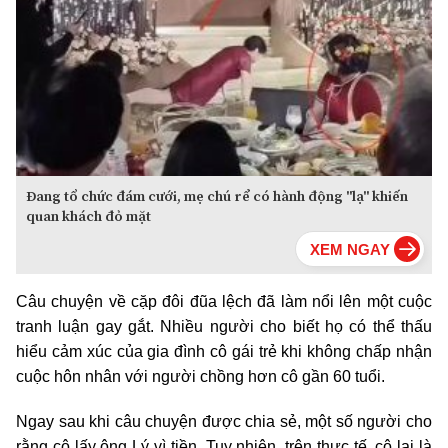
Đang tổ chức đám cưới, mẹ chú rể có hành động "lạ" khiến
quan khách đỏ mặt
Câu chuyện về cặp đôi đũa lệch đã làm nổi lên một cuộc
tranh luận gay gắt. Nhiều người cho biết họ có thể thấu
hiểu cảm xúc của gia đình cô gái trẻ khi không chấp nhận
cuộc hôn nhân với người chồng hơn cô gần 60 tuổi.
Ngay sau khi câu chuyện được chia sẻ, một số người cho
rằng cô lấy ông Lý vì tiền. Tuy nhiên, trên thực tế, cô lại là