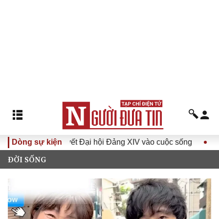
 Nghị quyết Đại hội Đảng XIV vào cuộc sống
Dòng sự kiện
Hướng tới Đạ
ĐỜI SỐNG