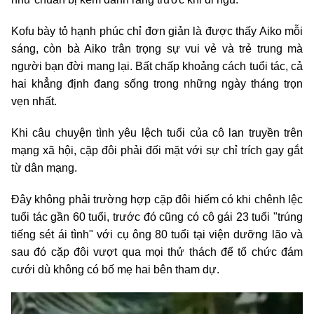
Kofu bày tỏ hạnh phúc chỉ đơn giản là được thấy Aiko mỗi
sáng, còn bà Aiko trân trọng sự vui vẻ và trẻ trung mà
người bạn đời mang lại. Bất chấp khoảng cách tuổi tác, cả
hai khẳng định đang sống trong những ngày tháng trọn
vẹn nhất.
Khi câu chuyện tình yêu lệch tuổi của cô lan truyền trên
mạng xã hội, cặp đôi phải đối mặt với sự chỉ trích gay gắt
từ dân mạng.
Đây không phải trường hợp cặp đôi hiếm có khi chênh lệc
tuổi tác gần 60 tuổi, trước đó cũng có cô gái 23 tuổi "trúng
tiếng sét ái tình" với cụ ông 80 tuổi tại viện dưỡng lão và
sau đó cặp đôi vượt qua mọi thử thách để tổ chức đám
cưới dù không có bố mẹ hai bên tham dự.