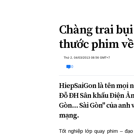
Xi nhan Trái Phải
Bạn đọc viết
Chàng trai bụi
thước phim về
Thứ 2, 04/03/2013 08:56 GMT+7
0
HiepSaiGon là tên mọi n
Đỗ ĐH Sân khấu Điện Ảnh,
Gòn... Sài Gòn" của anh
mạng.
Tốt nghiệp lớp quay phim – đạo