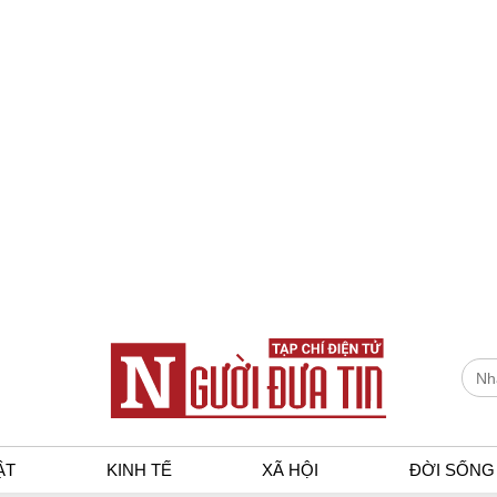
ẬT
KINH TẾ
XÃ HỘI
ĐỜI SỐNG