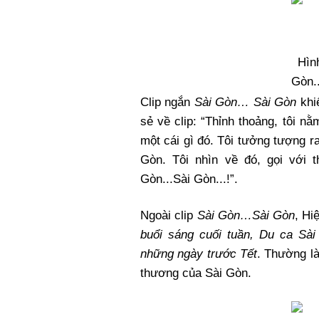
Hình
Gòn..
Clip ngắn
Sài Gòn… Sài Gòn
khiế
sẻ về clip: “Thỉnh thoảng, tôi 
một cái gì đó. Tôi tưởng tượng r
Gòn. Tôi nhìn về đó, gọi với 
Gòn...Sài Gòn...!”.
Ngoài clip
Sài Gòn…Sài Gòn
, Hi
buổi sáng cuối tuần, Du ca Sà
những ngày trước Tết
. Thường l
thương của Sài Gòn.