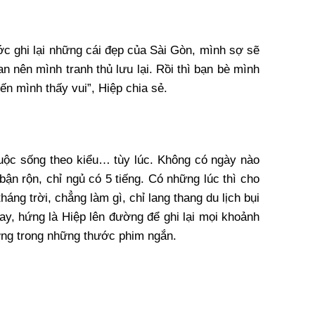
ớc ghi lại những cái đẹp của Sài Gòn, mình sợ sẽ
an nên mình tranh thủ lưu lại. Rồi thì bạn bè mình
iến mình thấy vui”, Hiệp chia sẻ.
uộc sống theo kiểu… tùy lúc. Không có ngày nào
bận rộn, chỉ ngủ có 5 tiếng. Có những lúc thì cho
áng trời, chẳng làm gì, chỉ lang thang du lịch bụi
ay, hứng là Hiệp lên đường để ghi lại mọi khoảnh
ng trong những thước phim ngắn.