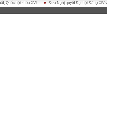
ốc hội khóa XVI
Đưa Nghị quyết Đại hội Đảng XIV vào cuộc sống
Hướn
ĐỜI SỐNG
Gia đình
Sức khỏe
Cần biết
g
Cộng đồng mạng
 – Đô thị