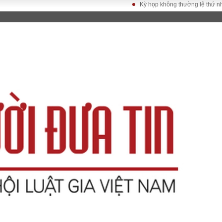
Kỳ họp không thường lệ thứ nhất, Qu
LUẬT
KINH TẾ
XÃ HỘI
ảy pháp
Bất động sản
Dân sinh
Tài chính - Ngân
Giáo dục
luật gia
hàng
Văn hoá
ều tra
Kinh tế vĩ mô
Môi trườn
i công dân
Hồ sơ doanh
Giao thông
nghiệp
- Hình sự
Xu hướng thị
trường
Tiêu dùng và dư
luận
Công nghệ
US