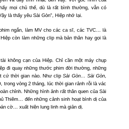
ấy mọi chủ thể, dù là rất bình thường, vẫn có
ậy là thấy yêu Sài Gòn”, Hiệp nhớ lại.
 phim ngắn, làm MV cho các ca sĩ, các TVC… là
, Hiệp còn làm những clip mà bản thân hay gọi là
 tài không cạn của Hiệp. Chỉ cần một máy chụp
iệp đi quay những thước phim đời thường, những
 cứ thời gian nào. Như clip
Sài Gòn… Sài Gòn
,
trong vòng 2 tháng, lúc thời gian rảnh rỗi là vác
 hoàn chỉnh. Những hình ảnh rất thân quen của Sài
ủ Thiêm… đến những cảnh sinh hoạt bình dị của
 bán cờ… xuất hiện lung linh mà giản dị.