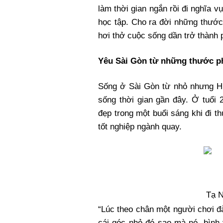
làm thời gian ngắn rồi đi nghĩa v
học tập. Cho ra đời những thước
hơi thở cuộc sống dần trở thành
Yêu Sài Gòn từ những thước p
Sống ở Sài Gòn từ nhỏ nhưng Hi
sống thời gian gần đây. Ở tuổi 
đẹp trong một buổi sáng khi đi th
tốt nghiệp ngành quay.
Tạ N
“Lúc theo chân một người chơi đ
cái góc nhỏ đó sao mà nó, bình 