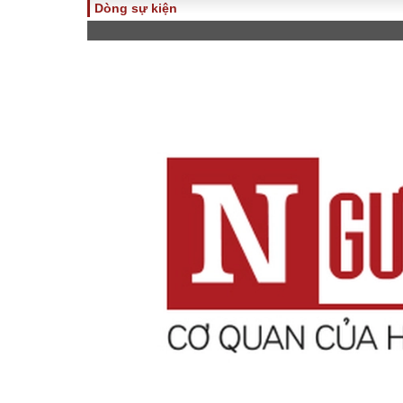
Dòng sự kiện
TOÀN CẢNH
PHÁP 
Tiêu điểm
Dòng ch
luật
Chính sách
Góc nhìn 
Sự kiện
Hồ sơ đi
Đối thoại
Tiếng nó
Thế giới
An ninh 
ĐA CHIỀU
INFOC
Quan điểm