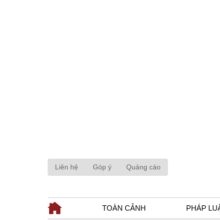
Liên hệ
Góp ý
Quảng cáo
TOÀN CẢNH
PHÁP LU