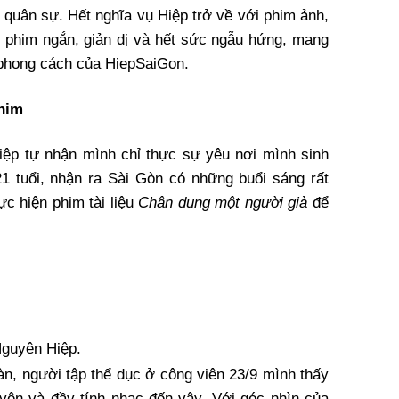
ụ quân sự. Hết nghĩa vụ Hiệp trở về với phim ảnh,
 phim ngắn, giản dị và hết sức ngẫu hứng, mang
 phong cách của HiepSaiGon.
him
ệp tự nhận mình chỉ thực sự yêu nơi mình sinh
21 tuổi, nhận ra Sài Gòn có những buổi sáng rất
ực hiện phim tài liệu
Chân dung một người già
để
guyên Hiệp.
àn, người tập thể dục ở công viên 23/9 mình thấy
yên và đầy tính nhạc đến vậy. Với góc nhìn của