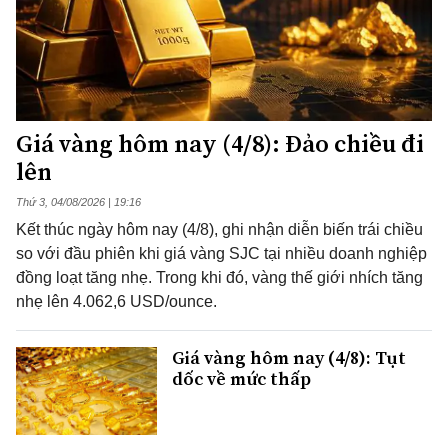
Giá vàng hôm nay (4/8): Đảo chiều đi
lên
Thứ 3, 04/08/2026 | 19:16
Kết thúc ngày hôm nay (4/8), ghi nhận diễn biến trái chiều
so với đầu phiên khi giá vàng SJC tại nhiều doanh nghiệp
đồng loạt tăng nhẹ. Trong khi đó, vàng thế giới nhích tăng
nhẹ lên 4.062,6 USD/ounce.
Giá vàng hôm nay (4/8): Tụt
dốc về mức thấp