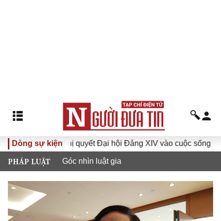
Dòng sự kiện
Đưa Nghị quyết Đại hội Đảng XIV vào cuộc sống
Hướn
PHÁP LUẬT
Góc nhìn luật gia