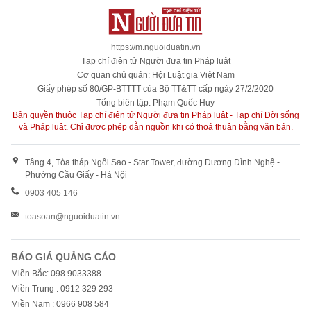
https://m.nguoiduatin.vn
Tạp chí điện tử Người đưa tin Pháp luật
Cơ quan chủ quản: Hội Luật gia Việt Nam
Giấy phép số 80/GP-BTTTT của Bộ TT&TT cấp ngày 27/2/2020
Tổng biên tập: Phạm Quốc Huy
Bản quyền thuộc Tạp chí điện tử Người đưa tin Pháp luật - Tạp chí Đời sống
và Pháp luật. Chỉ được phép dẫn nguồn khi có thoả thuận bằng văn bản.
Tầng 4, Tòa tháp Ngôi Sao - Star Tower, đường Dương Đình Nghệ -
Phường Cầu Giấy - Hà Nội
0903 405 146
toasoan@nguoiduatin.vn
BÁO GIÁ QUẢNG CÁO
Miền Bắc: 098 9033388
Miền Trung : 0912 329 293
Miền Nam : 0966 908 584