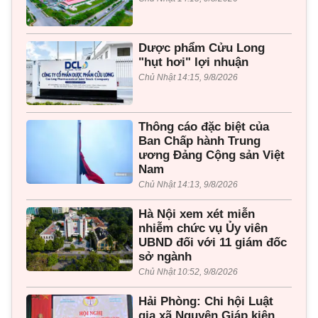
Dược phẩm Cửu Long
"hụt hơi" lợi nhuận
Chủ Nhật 14:15, 9/8/2026
Thông cáo đặc biệt của
Ban Chấp hành Trung
ương Đảng Cộng sản Việt
Nam
Chủ Nhật 14:13, 9/8/2026
Hà Nội xem xét miễn
nhiễm chức vụ Ủy viên
UBND đối với 11 giám đốc
sở ngành
Chủ Nhật 10:52, 9/8/2026
Hải Phòng: Chi hội Luật
gia xã Nguyên Giáp kiện