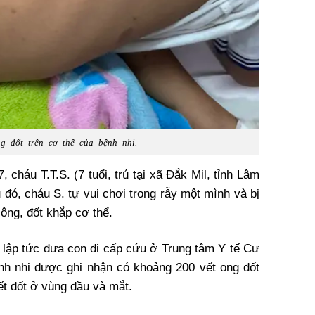
g đốt trên cơ thể của bệnh nhi.
 cháu T.T.S. (7 tuổi, trú tại xã Đắk Mil, tỉnh Lâm
 đó, cháu S. tự vui chơi trong rẫy một mình và bị
công, đốt khắp cơ thể.
. lập tức đưa con đi cấp cứu ở Trung tâm Y tế Cư
ệnh nhi được ghi nhận có khoảng 200 vết ong đốt
ết đốt ở vùng đầu và mắt.