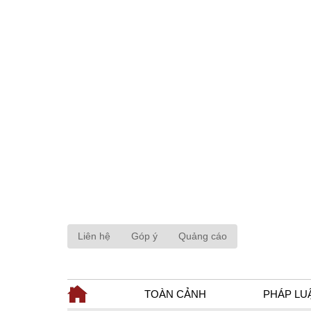
Liên hệ
Góp ý
Quảng cáo
TOÀN CẢNH
PHÁP LU