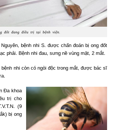
 đốt đang điều trị tại bệnh viện.
 Nguyên, bệnh nhi S. được chẩn đoán bị ong đốt
ạc phải. Bệnh nhi đau, sưng nề vùng mặt, 2 mắt.
, bệnh nhi còn có ngòi độc trong mắt, được bác sĩ
ra.
ện Đa khoa
u trị cho
V.T.N. (9
Lắk) bị ong