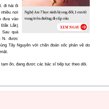
 đi hái ổi
Nghệ An: 7 học sinh bị ong đốt, 1 em tử
 nhiều nơi
vong trên đường đi cấp cứu
n đưa vào
h Đắk Lắk)
. Sau quá
n N. được
vùng Tây Nguyên với chẩn đoán sốc phản vệ do
 mặt.
 tạm ổn, đang được các bác sĩ tiếp tục theo dõi.