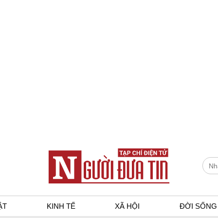
ẬT
KINH TẾ
XÃ HỘI
ĐỜI SỐNG