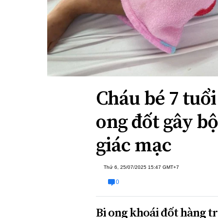
Xi nhan Trái Phải
Bạn đọc viết
Cháu bé 7 tuổi
ong đốt gây b
giác mạc
Thứ 6, 25/07/2025 15:47 GMT+7
0
Bị ong khoái đốt hàng tră