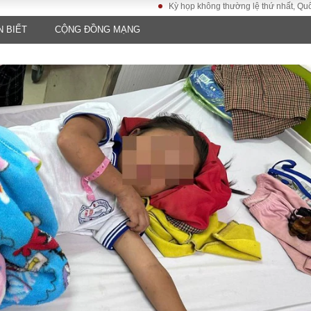
Kỳ họp không thường lệ thứ nhất, Quốc hội khóa
N BIẾT
CỘNG ĐỒNG MẠNG
LUẬT
KINH TẾ
XÃ HỘI
ảy pháp
Bất động sản
Dân sinh
Tài chính - Ngân
Giáo dục
luật gia
hàng
Văn hoá
ều tra
Kinh tế vĩ mô
Môi trườn
i công dân
Hồ sơ doanh
Giao thông
nghiệp
- Hình sự
Xu hướng thị
trường
Tiêu dùng và dư
luận
Công nghệ
US