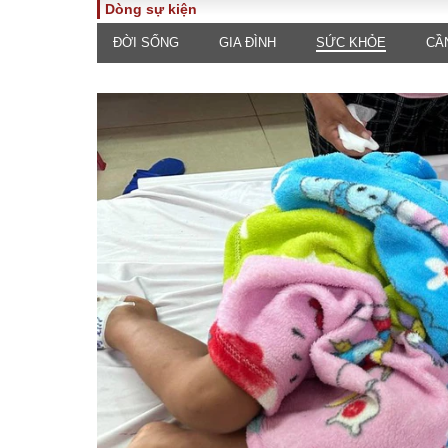
Dòng sự kiện
ĐỜI SỐNG
GIA ĐÌNH
SỨC KHỎE
CẦ
TOÀN CẢNH
PHÁP 
Tiêu điểm
Dòng ch
luật
Chính sách
Góc nhìn 
Sự kiện
Hồ sơ đi
Đối thoại
Tiếng nó
Thế giới
An ninh 
ĐA CHIỀU
INFOC
Quan điểm