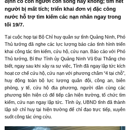
định có còn người còn sống hay không; tìm hết
người bị mất tích; triển khai đơn vị đặc công
nước hỗ trợ tìm kiếm các nạn nhân ngay trong
tối 19/7.
Tại cuộc họp tại Bộ Chỉ huy quân sự tỉnh Quảng Ninh, Phó
Thủ tướng đã nghe các lực lượng báo cáo tình hình triển
khai công tác tìm kiếm, cứu hộ, cứu nạn. Báo cáo với Phó
Thủ tướng, Bí thư Tỉnh ủy Quảng Ninh Vũ Đại Thắng cho
biết, ngay sau khi xảy ra sự việc, Tỉnh đã ngay lập tức kích
hoạt cơ chế cứu hộ, cứu nạn với phương châm “4 tại chỗ”,
huy động toàn bộ lực lượng quân đội, công an, biên
phòng, y tế, cứu hộ địa phương, người dân cùng các
phương tiện hiện có để tiếp cận hiện trường, tổ chức tìm
kiếm, cứu nạn ngay lập tức. Tỉnh ủy, UBND tỉnh đã thành
lập sở chỉ huy tại hiện trường để chỉ đạo trực tiếp, xuyên
suốt công tác ứng cứu.