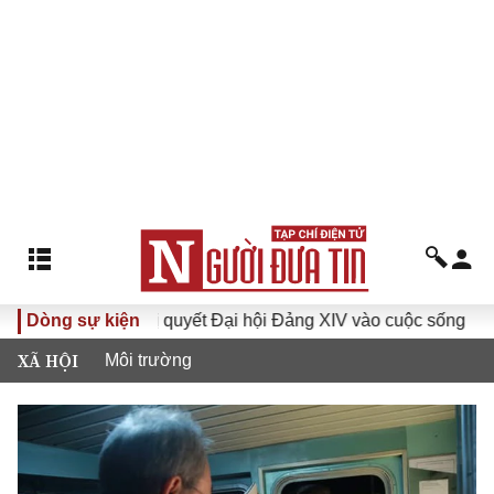
Đưa Nghị quyết Đại hội Đảng XIV vào cuộc sống
Dòng sự kiện
Hướng
XÃ HỘI
Môi trường