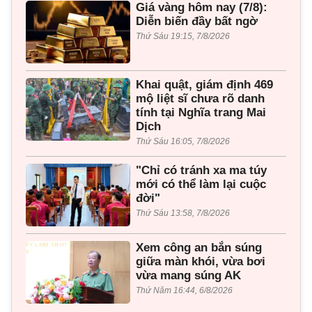
Giá vàng hôm nay (7/8):
Diễn biến đầy bất ngờ
Thứ Sáu 19:15, 7/8/2026
Khai quật, giám định 469
mộ liệt sĩ chưa rõ danh
tính tại Nghĩa trang Mai
Dịch
Thứ Sáu 16:05, 7/8/2026
"Chỉ có tránh xa ma túy
mới có thể làm lại cuộc
đời"
Thứ Sáu 13:58, 7/8/2026
Xem công an bắn súng
giữa màn khói, vừa bơi
vừa mang súng AK
Thứ Năm 16:44, 6/8/2026