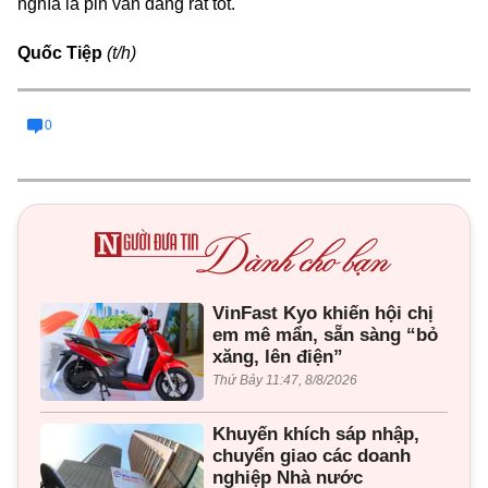
nghĩa là pin vẫn đang rất tốt.
Quốc Tiệp
(t/h)
0
VinFast Kyo khiến hội chị
em mê mẩn, sẵn sàng “bỏ
xăng, lên điện”
Thứ Bảy 11:47, 8/8/2026
Khuyến khích sáp nhập,
chuyển giao các doanh
nghiệp Nhà nước