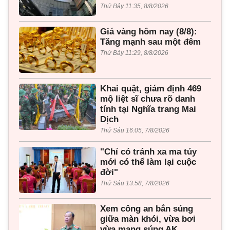
Thứ Bảy 11:35, 8/8/2026
Giá vàng hôm nay (8/8):
Tăng mạnh sau một đêm
Thứ Bảy 11:29, 8/8/2026
Khai quật, giám định 469
mộ liệt sĩ chưa rõ danh
tính tại Nghĩa trang Mai
Dịch
Thứ Sáu 16:05, 7/8/2026
"Chỉ có tránh xa ma túy
mới có thể làm lại cuộc
đời"
Thứ Sáu 13:58, 7/8/2026
Xem công an bắn súng
giữa màn khói, vừa bơi
vừa mang súng AK