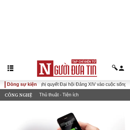
I
Dòng sự kiện
Đưa Nghị quyết Đại hội Đảng XIV vào cuộc sống
Hư
CÔNG NGHỆ
Thủ thuật - Tiện ích