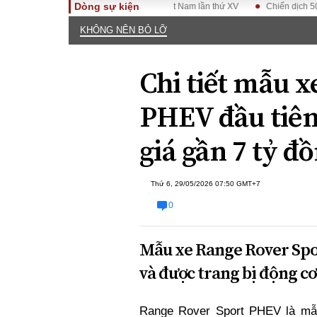
Dòng sự kiện
KHÔNG NÊN BỎ LỠ
TOÀN CẢNH
PHÁP 
Tiêu điểm
Dòng ch
Chi tiết mẫu 
luật
Chính sách
Góc nhìn 
Sự kiện
PHEV đầu tiên
Hồ sơ đi
Đối thoại
Tiếng nó
giá gần 7 tỷ đ
Thế giới
An ninh 
Thứ 6, 29/05/2026 07:50 GMT+7
0
Mẫu xe Range Rover Spor
và được trang bị động cơ 
ĐA CHIỀU
INFOC
Quan điểm
Range Rover Sport PHEV là mẫ