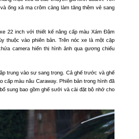
, và ống xả mạ crôm càng làm tăng thêm vẻ sang
xe 22 inch với thiết kế nâng cấp màu Xám Đậm
ùy thuộc vào phiên bản. Trên nóc xe là một cặp
chứa camera hiển thị hình ảnh qua gương chiếu
tập trung vào sự sang trọng. Cả ghế trước và ghế
o cấp màu nâu Caraway. Phiên bản trong hình đã
bổ sung bao gồm ghế sưởi và cài đặt bộ nhớ cho