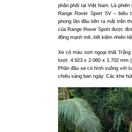
Xi nhan Trái Phải
phân phối tại Việt Nam. Là phiê
Bạn đọc viết
Range Rover Sport SV – biểu t
phong lần đầu tiên ra mắt trên th
của Range Rover Sport được định
động mạnh mẽ, tiết kiệm nhiên liệ
Xe có màu sơn ngoại thất Trắng 
lượt: 4.923 x 2.060 x 1.702 mm 
Phần đầu xe có hình vuông với l
chiếu sáng ban ngày. Các khe hút