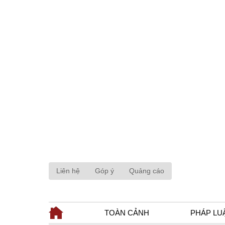
Liên hệ
Góp ý
Quảng cáo
TOÀN CẢNH
PHÁP LU