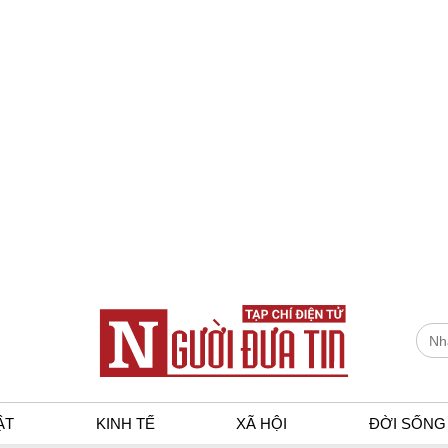
ẬT
KINH TẾ
XÃ HỘI
ĐỜI SỐNG