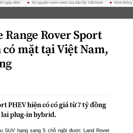
LUẬT
KINH TẾ
XÃ HỘI
ảy pháp
Bất động sản
Dân sinh
xe Range Rover Sport
Tài chính - Ngân
Giáo dục
luật gia
hàng
Văn hoá
 có mặt tại Việt Nam,
ều tra
Kinh tế vĩ mô
Môi trườn
i công dân
Hồ sơ doanh
ồng
Giao thông
nghiệp
- Hình sự
Xu hướng thị
trường
Tiêu dùng và dư
luận
Công nghệ
t PHEV hiện có có giá từ 7 tỷ đồng
lai plug-in hybrid.
US
u SUV hạng sang 5 chỗ ngồi được Land Rover