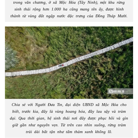
trong văn chương, ở xã Mộc Hóa (Tây Ninh), một khu rừng
sinh thái rộng hơn 1.000 ha cũng mang tên ấy, được hình
thành từ vùng đất ngập nước đặc trưng của Đồng Tháp Mười.
Chia sẻ với Người Đưa Tin, đại diện UBND xã Mộc Hóa cho
biết, trước kia, đây là vùng hoang hóa, đầy lau sậy và tràm
dại. Qua thời gian, hệ sinh thái nơi đây được phục hồi và gìn
giữ gần như nguyên vẹn. Từ trên cao nhìn xuống, rừng tràm
trải dài bất tận như tấm thảm xanh khổng lồ.