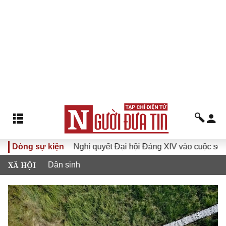
Dòng sự kiện
Đưa Nghị quyết Đại hội Đảng XIV vào cuộc sống
Hướn
XÃ HỘI
Dân sinh