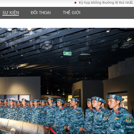
Kỳ họp không thường lệ thứ nhất, Quốc hội kh
SỰ KIỆN
ĐỐI THOẠI
THẾ GIỚI
LUẬT
KINH TẾ
XÃ HỘI
ảy pháp
Bất động sản
Dân sinh
Tài chính - Ngân
Giáo dục
luật gia
hàng
Văn hoá
ều tra
Kinh tế vĩ mô
Môi trườn
i công dân
Hồ sơ doanh
Giao thông
nghiệp
- Hình sự
Xu hướng thị
trường
Tiêu dùng và dư
luận
Công nghệ
US