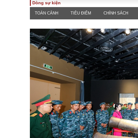
Dòng sự kiện
TOÀN CẢNH
TIÊU ĐIỂM
CHÍNH SÁCH
TOÀN CẢNH
PHÁP 
Tiêu điểm
Dòng ch
luật
Chính sách
Góc nhìn 
Sự kiện
Hồ sơ đi
Đối thoại
Tiếng nó
Thế giới
An ninh 
ĐA CHIỀU
INFOC
Quan điểm