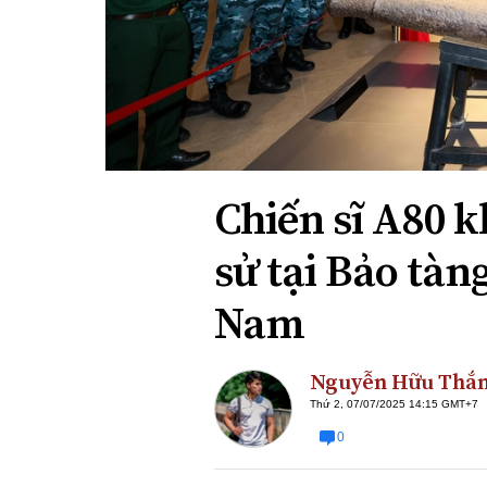
Xi nhan Trái Phải
Bạn đọc viết
Chiến sĩ A80 k
sử tại Bảo tàn
Nam
Nguyễn Hữu Thắ
Thứ 2, 07/07/2025 14:15 GMT+7
0