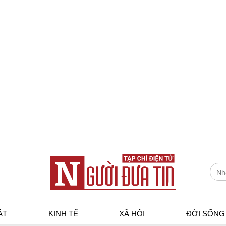
ẬT
KINH TẾ
XÃ HỘI
ĐỜI SỐNG