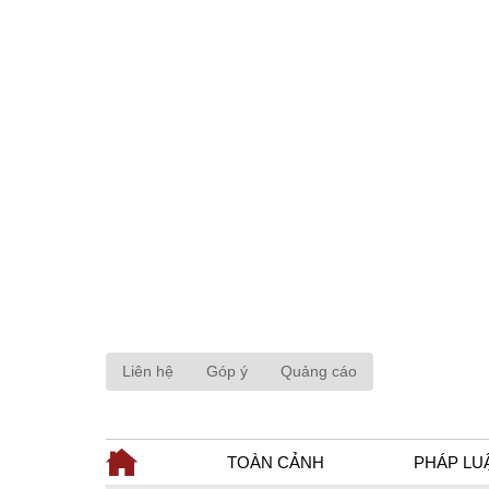
Liên hệ
Góp ý
Quảng cáo
TOÀN CẢNH
PHÁP LU