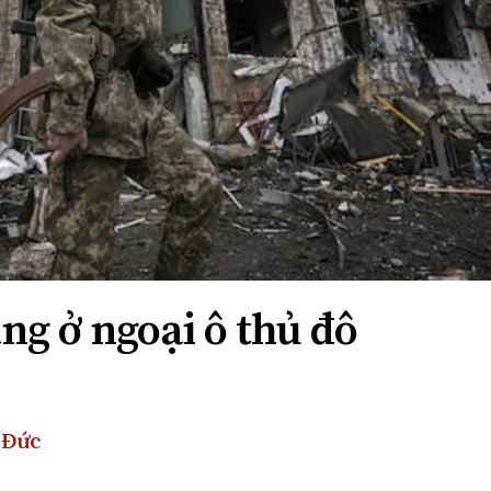
ăng ở ngoại ô thủ đô
 Đức