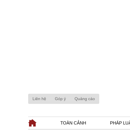
Liên hệ
Góp ý
Quảng cáo
TOÀN CẢNH
PHÁP LU