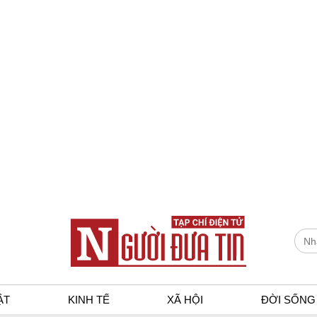
ẬT
KINH TẾ
XÃ HỘI
ĐỜI SỐNG