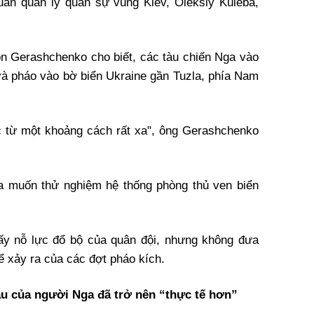
an quản lý quân sự vùng Kiev, Oleksiy Kuleba,
n Gerashchenko cho biết, các tàu chiến Nga vào
à pháo vào bờ biển Ukraine gần Tuzla, phía Nam
 từ một khoảng cách rất xa", ông Gerashchenko
 muốn thử nghiệm hệ thống phòng thủ ven biển
hấy nỗ lực đổ bộ của quân đội, nhưng không đưa
thể xảy ra của các đợt pháo kích.
ầu của người Nga đã trở nên “
thực tế hơn”