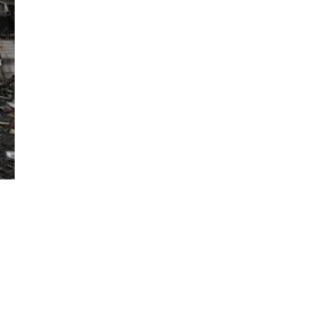
Đăng ký tin tức mới