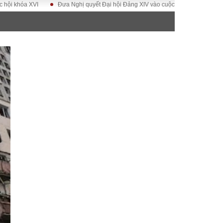
óa XVI
Đưa Nghị quyết Đại hội Đảng XIV vào cuộc sống
Hướng tới Đạ
ĐỜI SỐNG
Gia đình
Sức khỏe
Cần biết
g
Cộng đồng mạng
 – Đô thị