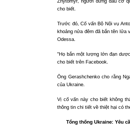
Zhytomyr, người đứng đầu cơ qu
cho biết.
Trước đó, Cố vấn Bộ Nội vụ Anto
khoảng nửa đêm đã bắn tên lửa v
Odessa.
"Họ bắn một lượng lớn đạn dược
cho biết trên Facebook.
Ông Gerashchenko cho rằng Nga
của Ukraine.
Vị cố vấn này cho biết không t
thông tin chi tiết về thiệt hại có 
Tổng thống Ukraine:
Y
êu c