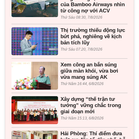
của Bamboo Airways nhìn
từ công nợ với ACV
Thứ Sáu 08:30, 7/8/2026
Thị trường thiếu động lực
bứt phá, nghiêng về kịch
bản tích lũy
Thứ Sáu 07:20, 7/8/2026
Xem công an bắn súng
giữa màn khói, vừa bơi
vừa mang súng AK
Thứ Năm 16:44, 6/8/2026
Xây dựng “thế trận tư
tưởng” vững chắc trong
giai đoạn mới
Thứ Năm 15:13, 6/8/2026
Hải Phòng: Thí điểm đưa