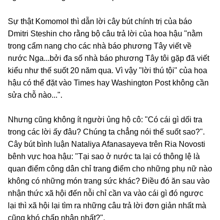
Sự thật Komomol thì dẫn lời cây bút chính trị của báo
Dmitri Steshin cho rằng bộ câu trả lời của hoa hậu "nằm
trong cẩm nang cho các nhà báo phương Tây viết về
nước Nga...bởi đa số nhà báo phương Tây tôi gặp đã viết
kiểu như thế suốt 20 năm qua. Vì vậy "lời thú tội" của hoa
hậu có thể đặt vào Times hay Washington Post không cần
sửa chỗ nào...".
Nhưng cũng không ít người ủng hộ cô: "Có cái gì dối tra
trong các lời ấy đâu? Chúng ta chẳng nói thế suốt sao?".
Cây bút bình luận Nataliya Afanasayeva trên Ria Novosti
bênh vực hoa hậu: "Tại sao ở nước ta lại có thông lệ là
quan điểm công dân chỉ trang điểm cho những phụ nữ nào
không có những món trang sức khác? Điều đó ăn sau vào
nhận thức xã hội đến nỗi chỉ cần va vào cái gì đó ngược
lại thì xã hội lại tìm ra những câu trả lời đơn giản nhất mà
cũng khó chấp nhận nhất?".