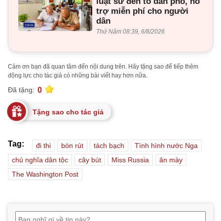
luật sư đến tổ dân phố, hỗ
trợ miễn phí cho người
dân
Thứ Năm 08:39, 6/8/2026
Cảm ơn bạn đã quan tâm đến nội dung trên. Hãy tặng sao để tiếp thêm
động lực cho tác giả có những bài viết hay hơn nữa.
0
Đã tặng:
Tặng sao cho tác giả
Tag:
đi thi
bòn rút
tách bạch
Tình hình nước Nga
chủ nghĩa dân tộc
cây bút
Miss Russia
ăn mày
The Washington Post