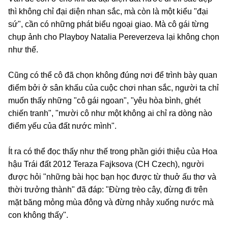
thì không chỉ đại diện nhan sắc, mà còn là một kiểu "đại
sứ", cần có những phát biểu ngoại giao. Mà cô gái từng
chụp ảnh cho Playboy Natalia Pereverzeva lại không chọn
như thế.
Cũng có thể cô đã chọn không đúng nơi để trình bày quan
điểm bởi ở sân khấu của cuộc chơi nhan sắc, người ta chỉ
muốn thấy những "cô gái ngoan", "yêu hòa bình, ghét
chiến tranh", "mười cô như một không ai chỉ ra dòng nào
điểm yếu của đất nước mình".
Ít ra có thể đọc thấy như thế trong phần giới thiệu của Hoa
hậu Trái đất 2012 Teraza Fajksova (CH Czech), người
được hỏi "những bài học bạn học được từ thuở ấu thơ và
thời trưởng thành" đã đáp: "Đừng trèo cây, đừng đi trên
mặt băng mỏng mùa đông và đừng nhảy xuống nước mà
con không thấy".