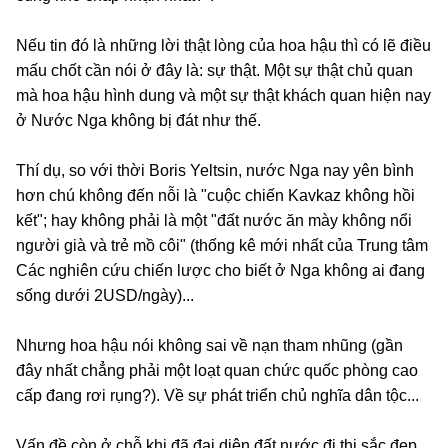
Nếu tin đó là những lời thật lòng của hoa hậu thì có lẽ điều
mấu chốt cần nói ở đây là: sự thật. Một sự thật chủ quan
mà hoa hậu hình dung và một sự thật khách quan hiện nay
ở Nước Nga không bị đát như thế.
Thí dụ, so với thời Boris Yeltsin, nước Nga nay yên bình
hơn chú không đến nỗi là "cuộc chiến Kavkaz không hồi
kết"; hay không phải là một "đất nước ăn mày không nổi
người già và trẻ mồ côi" (thống kê mới nhất của Trung tâm
Các nghiên cứu chiến lược cho biết ở Nga không ai đang
sống dưới 2USD/ngày)...
Nhưng hoa hậu nói không sai về nạn tham nhũng (gần
đây nhất chẳng phải một loạt quan chức quốc phòng cao
cấp đang rơi rụng?). Về sự phát triển chủ nghĩa dân tộc...
Vấn đề còn ở chỗ khi đã đại diện đất nước đi thi sắc đẹp