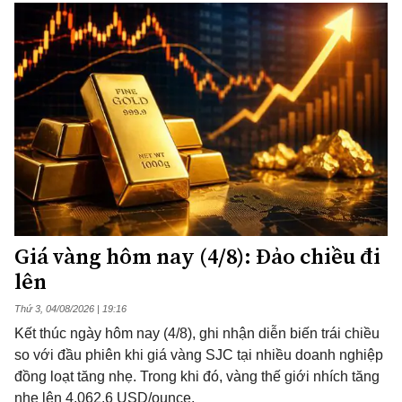
Giá vàng hôm nay (4/8): Đảo chiều đi
lên
Thứ 3, 04/08/2026 | 19:16
Kết thúc ngày hôm nay (4/8), ghi nhận diễn biến trái chiều
so với đầu phiên khi giá vàng SJC tại nhiều doanh nghiệp
đồng loạt tăng nhẹ. Trong khi đó, vàng thế giới nhích tăng
nhẹ lên 4.062,6 USD/ounce.