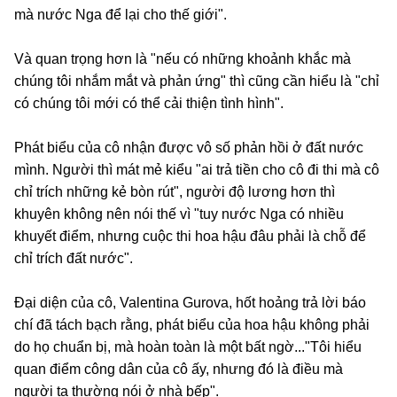
mà nước Nga để lại cho thế giới".
Và quan trọng hơn là "nếu có những khoảnh khắc mà
chúng tôi nhắm mắt và phản ứng" thì cũng cần hiểu là "chỉ
có chúng tôi mới có thể cải thiện tình hình".
Phát biểu của cô nhận được vô số phản hồi ở đất nước
mình. Người thì mát mẻ kiểu "ai trả tiền cho cô đi thi mà cô
chỉ trích những kẻ bòn rút", người độ lương hơn thì
khuyên không nên nói thế vì "tuy nước Nga có nhiều
khuyết điểm, nhưng cuộc thi hoa hậu đâu phải là chỗ để
chỉ trích đất nước".
Đại diện của cô, Valentina Gurova, hốt hoảng trả lời báo
chí đã tách bạch rằng, phát biểu của hoa hậu không phải
do họ chuẩn bị, mà hoàn toàn là một bất ngờ..."Tôi hiểu
quan điểm công dân của cô ấy, nhưng đó là điều mà
người ta thường nói ở nhà bếp".