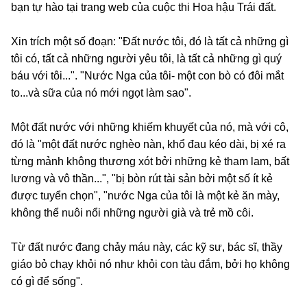
bạn tự hào tại trang web của cuộc thi Hoa hậu Trái đất.
Xin trích một số đoạn: "Đất nước tôi, đó là tất cả những gì
tôi có, tất cả những người yêu tôi, là tất cả những gì quý
báu với tôi...". "Nước Nga của tôi- một con bò có đôi mắt
to...và sữa của nó mới ngọt làm sao".
Một đất nước với những khiếm khuyết của nó, mà với cô,
đó là "một đất nước nghèo nàn, khổ đau kéo dài, bị xé ra
từng mảnh không thương xót bởi những kẻ tham lam, bất
lương và vô thần...", "bị bòn rút tài sản bởi một số ít kẻ
được tuyển chọn", "nước Nga của tôi là một kẻ ăn mày,
không thể nuôi nổi những người già và trẻ mồ côi.
Từ đất nước đang chảy máu này, các kỹ sư, bác sĩ, thầy
giáo bỏ chạy khỏi nó như khỏi con tàu đắm, bởi họ không
có gì để sống".