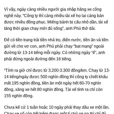
Vì vậy, ngày càng nhiều người gia nhập hãng xe công
nghệ này. “Công ty thì càng nhiều tài xế họ lại càng bán
được nhiều đồng phục. Miếng bánh bị cấu nhỏ dần, tài xế
tăng thời gian chạy mới đủ sống”, anh Phú thở dài.
Để có tiền trang trải tiền nhà trọ, điện nước, tiền ăn và tiền
gửi về cho vợ con, anh Phú phải chạy “bạt mạng” ngoài
đường từ 13-14 tiếng mỗi ngày. Có những ngày “ế”, anh
phải đứng ngoài đường đến 16 tiếng.
“Tính ra giờ chỉ được từ 3.200-3.300 đồng/km. Chạy từ 13-
14 tiếng/ngày được 500 nghìn đồng thì công ty chiết khấu
mất 195 nghìn đồng, tiền ăn một ngày hết 60-70 nghìn
đồng, xăng xe hết 80 nghìn đồng. Tài xế tính ra chỉ còn
155 nghìn đồng.
Chưa kể cứ 1 tuần hoặc 10 ngày phải thay dầu xe một lần.
Chạy xe số còn tiết kiệm được một tí chứ xe ga thì chỉ đủ