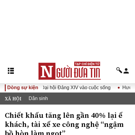
ghị quyết Đại hội Đảng XIV vào cuộc sống
Dòng sự kiện
Hướng tới Đại 
XÃ HỘI
Dân sinh
Chiết khấu tăng lên gần 40% lại ế
khách, tài xế xe công nghệ “ngậm
bồ hòn làm ngọt”