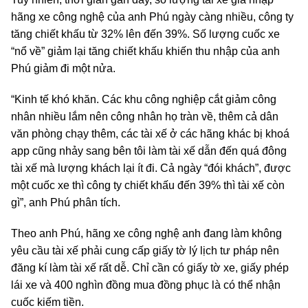
hãng xe công nghệ của anh Phú ngày càng nhiều, công ty
tăng chiết khấu từ 32% lên đến 39%. Số lượng cuốc xe
“nổ về” giảm lại tăng chiết khấu khiến thu nhập của anh
Phú giảm đi một nửa.
“Kinh tế khó khăn. Các khu công nghiệp cắt giảm công
nhân nhiều lắm nên công nhân họ tràn về, thêm cả dân
văn phòng chạy thêm, các tài xế ở các hãng khác bị khoá
app cũng nhảy sang bên tôi làm tài xế dẫn đến quá đông
tài xế mà lượng khách lại ít đi. Cả ngày “đói khách”, được
một cuốc xe thì công ty chiết khấu đến 39% thì tài xế còn
gì”, anh Phú phân tích.
Theo anh Phú, hãng xe công nghệ anh đang làm không
yêu cầu tài xế phải cung cấp giấy tờ lý lịch tư pháp nên
đăng kí làm tài xế rất dễ. Chỉ cần có giấy tờ xe, giấy phép
lái xe và 400 nghìn đồng mua đồng phục là có thể nhận
cuốc kiếm tiền.