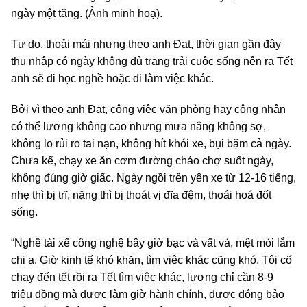
ngày một tăng. (Ảnh minh hoạ).
Tự do, thoải mái nhưng theo anh Đạt, thời gian gần đây
thu nhập có ngày không đủ trang trải cuộc sống nên ra Tết
anh sẽ đi học nghề hoặc đi làm việc khác.
Bởi vì theo anh Đạt, công việc văn phòng hay công nhân
có thể lương không cao nhưng mưa nắng không sợ,
không lo rủi ro tai nạn, không hít khói xe, bụi bặm cả ngày.
Chưa kể, chạy xe ăn cơm đường cháo chợ suốt ngày,
không đúng giờ giấc. Ngày ngồi trên yên xe từ 12-16 tiếng,
nhẹ thì bị trĩ, nặng thì bị thoát vị đĩa đệm, thoái hoá đốt
sống.
“Nghề tài xế công nghệ bây giờ bạc và vất vả, mệt mỏi lắm
chị ạ. Giờ kinh tế khó khăn, tìm việc khác cũng khó. Tôi cố
chạy đến tết rồi ra Tết tìm việc khác, lương chỉ cần 8-9
triệu đồng mà được làm giờ hành chính, được đóng bảo