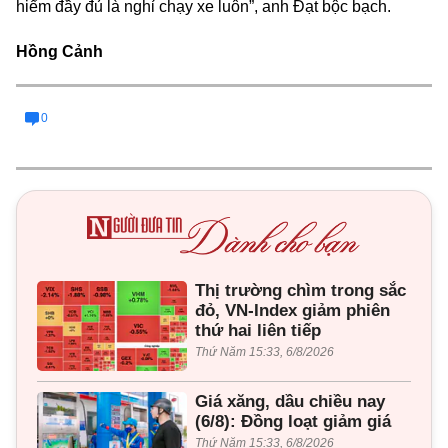
hiểm đầy đủ là nghỉ chạy xe luôn”, anh Đạt bộc bạch.
Hồng Cảnh
0
Thị trường chìm trong sắc
đỏ, VN-Index giảm phiên
thứ hai liên tiếp
Thứ Năm 15:33, 6/8/2026
Giá xăng, dầu chiều nay
(6/8): Đồng loạt giảm giá
Thứ Năm 15:33, 6/8/2026