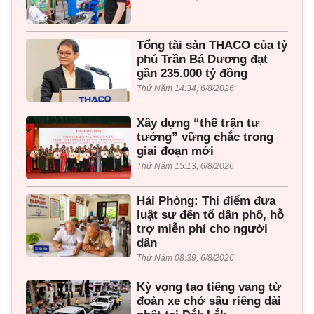
Tổng tài sản THACO của tỷ
phú Trần Bá Dương đạt
gần 235.000 tỷ đồng
Thứ Năm 14:34, 6/8/2026
Xây dựng “thế trận tư
tưởng” vững chắc trong
giai đoạn mới
Thứ Năm 15:13, 6/8/2026
Hải Phòng: Thí điểm đưa
luật sư đến tổ dân phố, hỗ
trợ miễn phí cho người
dân
Thứ Năm 08:39, 6/8/2026
Kỳ vọng tạo tiếng vang từ
đoàn xe chở sầu riêng dài