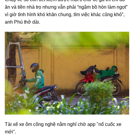
ăn và tiền nhà trọ nhưng vẫn phải “ngậm bồ hòn làm ngọt”
vì giờ tình hình khó khăn chung, tìm việc khác cũng khó”,
anh Phú thở dài.
Tài xế xe ôm công nghệ nằm nghỉ chờ app "nổ cuốc xe
mới".