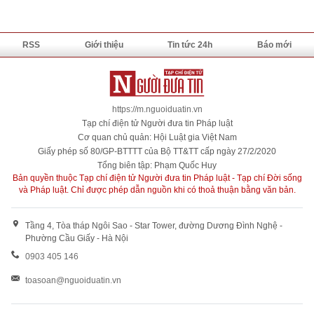
RSS
Giới thiệu
Tin tức 24h
Báo mới
https://m.nguoiduatin.vn
Tạp chí điện tử Người đưa tin Pháp luật
Cơ quan chủ quản: Hội Luật gia Việt Nam
Giấy phép số 80/GP-BTTTT của Bộ TT&TT cấp ngày 27/2/2020
Tổng biên tập: Phạm Quốc Huy
Bản quyền thuộc Tạp chí điện tử Người đưa tin Pháp luật - Tạp chí Đời sống
và Pháp luật. Chỉ được phép dẫn nguồn khi có thoả thuận bằng văn bản.
Tầng 4, Tòa tháp Ngôi Sao - Star Tower, đường Dương Đình Nghệ -
Phường Cầu Giấy - Hà Nội
0903 405 146
toasoan@nguoiduatin.vn