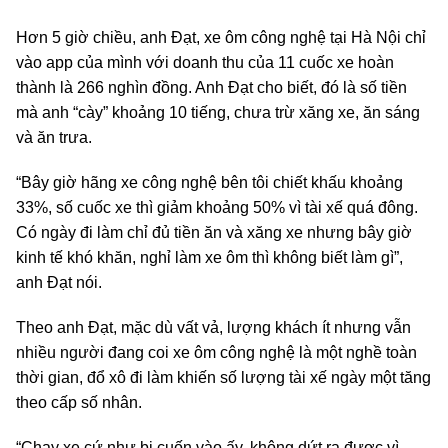
Hơn 5 giờ chiều, anh Đạt, xe ôm công nghệ tại Hà Nội chỉ
vào app của mình với doanh thu của 11 cuốc xe hoàn
thành là 266 nghìn đồng. Anh Đạt cho biết, đó là số tiền
mà anh “cày” khoảng 10 tiếng, chưa trừ xăng xe, ăn sáng
và ăn trưa.
“Bây giờ hãng xe công nghệ bên tôi chiết khấu khoảng
33%, số cuốc xe thì giảm khoảng 50% vì tài xế quá đông.
Có ngày đi làm chỉ đủ tiền ăn và xăng xe nhưng bây giờ
kinh tế khó khăn, nghỉ làm xe ôm thì không biết làm gì”,
anh Đạt nói.
Theo anh Đạt, mặc dù vất vả, lượng khách ít nhưng vẫn
nhiều người đang coi xe ôm công nghệ là một nghề toàn
thời gian, đổ xô đi làm khiến số lượng tài xế ngày một tăng
theo cấp số nhân.
“Chạy xe cứ như bị cuốn vào ấy, không dứt ra được vì