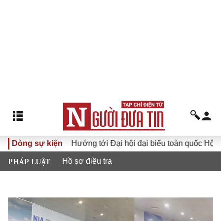
ộc sống
Dòng sự kiện
Hướng tới Đại hội đại biểu toàn quốc Hội Luật gi
PHÁP LUẬT
Hồ sơ điều tra