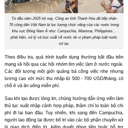
Từ đầu năm 2025 tới nay, Công an tỉnh Thanh Hóa đã tiếp nhận
76 công dân Việt Nam bị lực lượng chức năng của các nước trong
khu vực Đông Nam Á như: Campuchia, Mianmar, Philippines…
phát hiện, xử lý và trục xuất về nước do vi phạm pháp luật nước
sở tại.
Theo điều tra, quá trình tuyển dụng thường bắt đầu trên
mạng xã hội qua các hội nhóm tìm việc làm ở nước ngoài.
Các đối tượng môi giới quảng bá công việc nhẹ nhưng
lương cao với mức thu nhập từ 500 - 700 USD/tháng, có
chỗ ở và ăn uống miễn phí.
Sau khi tạo được lòng tin, chúng hướng dẫn ứng viên làm
thủ tục xuất nhập cảnh hợp pháp, thậm chí lo toàn bộ chi
phí đi lại ban đầu. Tuy nhiên, khi sang đến Campuchia,
người lao động lại được bố trí vào các bộ phận chuyên xử
lý giao dịch điện tử, kiểm duyệt dòng tiền hoặc hỗ trợ