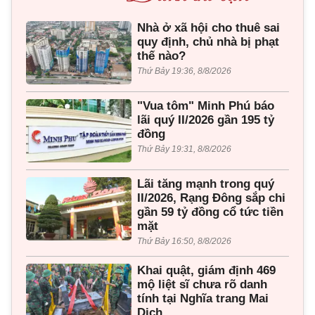
Nhà ở xã hội cho thuê sai
quy định, chủ nhà bị phạt
thế nào?
Thứ Bảy 19:36, 8/8/2026
"Vua tôm" Minh Phú báo
lãi quý II/2026 gần 195 tỷ
đồng
Thứ Bảy 19:31, 8/8/2026
Lãi tăng mạnh trong quý
II/2026, Rạng Đông sắp chi
gần 59 tỷ đồng cổ tức tiền
mặt
Thứ Bảy 16:50, 8/8/2026
Khai quật, giám định 469
mộ liệt sĩ chưa rõ danh
tính tại Nghĩa trang Mai
Dịch