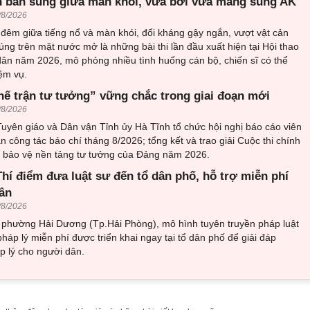
 bắn súng giữa màn khói, vừa bơi vừa mang súng AK
/8/2026
đêm giữa tiếng nổ và màn khói, đối kháng gậy ngắn, vượt vật cản
ng trên mặt nước mở là những bài thi lần đầu xuất hiện tại Hội thao
ân năm 2026, mô phỏng nhiều tình huống cán bộ, chiến sĩ có thể
ệm vụ.
hế trận tư tưởng” vững chắc trong giai đoạn mới
/8/2026
uyên giáo và Dân vận Tỉnh ủy Hà Tĩnh tổ chức hội nghị báo cáo viên
an công tác báo chí tháng 8/2026; tổng kết và trao giải Cuộc thi chính
về bảo vệ nền tảng tư tưởng của Đảng năm 2026.
hí điểm đưa luật sư đến tổ dân phố, hỗ trợ miễn phí
ân
/8/2026
i phường Hải Dương (Tp.Hải Phòng), mô hình tuyên truyền pháp luật
pháp lý miễn phí được triển khai ngay tại tổ dân phố để giải đáp
 lý cho người dân.