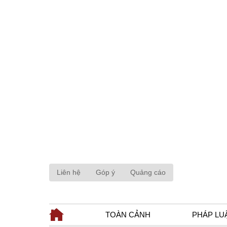
Liên hệ
Góp ý
Quảng cáo
TOÀN CẢNH
PHÁP LU