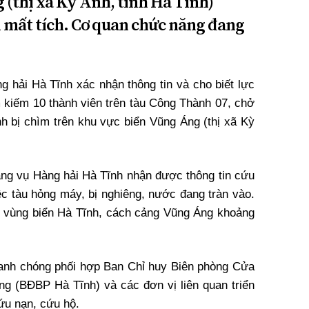
 (thị xã Kỳ Anh, tỉnh Hà Tĩnh)
 mất tích. Cơ quan chức năng đang
g hải Hà Tĩnh xác nhận thông tin và cho biết lực
 kiếm 10 thành viên trên tàu Công Thành 07, chở
h bị chìm trên khu vực biển Vũng Áng (thị xã Kỳ
Cảng vụ Hàng hải Hà Tĩnh nhận được thông tin cứu
ệc tàu hỏng máy, bị nghiêng, nước đang tràn vào.
n vùng biển Hà Tĩnh, cách cảng Vũng Áng khoảng
anh chóng phối hợp Ban Chỉ huy Biên phòng Cửa
 (BĐBP Hà Tĩnh) và các đơn vị liên quan triển
ứu nạn, cứu hộ.