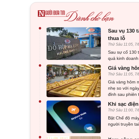
•
Sau vụ 130 t
thua lỗ
Thứ Sáu 11:05, 7/
Sau sự cố 130 t
quả kinh doanh 
•
Giá vàng hôm
Thứ Sáu 11:05, 7/
Giá vàng hôm n
nhẹ so với ngày
đỉnh sau phiên
•
Khi sạc điện
Thứ Sáu 11:00, 7/
Bật Chế độ máy
người truyền ta
•