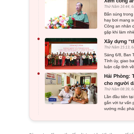
Xem công an
Thứ Năm 16:44, 6
Bắn súng trong 
hay bơi mang sú
Công an nhân d
gặp khi làm nhi
•
Xây dựng “t
Thứ Năm 15:13, 6
Sáng 6/8, Ban T
Tỉnh ủy, giao b
luận cấp tỉnh 
•
Hải Phòng: T
cho người d
Thứ Năm 08:39, 6
Lần đầu tiên tạ
gắn với tư vấn 
vướng mắc pháp