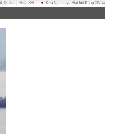
hội khóa XVI
Đưa Nghị quyết Đại hội Đảng XIV vào cuộc sống
Hướng t
ĐỜI SỐNG
Gia đình
Sức khỏe
Cần biết
g
Cộng đồng mạng
 – Đô thị