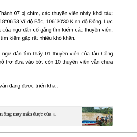
hành 07 bị chìm, các thuyền viên nhảy khỏi tàu;
i 18°06′53 Vĩ độ Bắc, 106°30′30 Kinh độ Đông. Lực
 của ngư dân cố gắng tìm kiếm các thuyền viên,
 tìm kiếm gặp rất nhiều khó khăn.
a ngư dân tìm thấy 01 thuyền viên của tàu Công
n hỗ trợ đưa vào bờ, còn 10 thuyền viên vẫn chưa
vẫn đang được triển khai.
 đàn ông may mắn được cứu