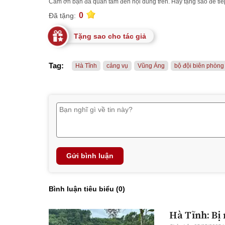
Cảm ơn bạn đã quan tâm đến nội dung trên. Hãy tặng sao để tiếp
0
Đã tặng:
Tặng sao cho tác giả
Tag:
Hà Tĩnh
cảng vụ
Vũng Áng
bộ đội biên phòng
Gửi bình luận
Bình luận tiêu biểu (
0
)
Hà Tĩnh: Bị