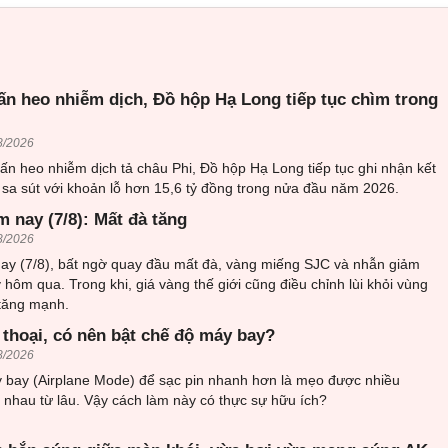
ấn heo nhiễm dịch, Đồ hộp Hạ Long tiếp tục chìm trong
8/2026
ấn heo nhiễm dịch tả châu Phi, Đồ hộp Hạ Long tiếp tục ghi nhận kết
sa sút với khoản lỗ hơn 15,6 tỷ đồng trong nửa đầu năm 2026.
 nay (7/8): Mất đà tăng
8/2026
ay (7/8), bất ngờ quay đầu mất đà, vàng miếng SJC và nhẫn giảm
 hôm qua. Trong khi, giá vàng thế giới cũng điều chỉnh lùi khỏi vùng
 tăng mạnh.
 thoại, có nên bật chế độ máy bay?
8/2026
 bay (Airplane Mode) để sạc pin nhanh hơn là mẹo được nhiều
i nhau từ lâu. Vậy cách làm này có thực sự hữu ích?