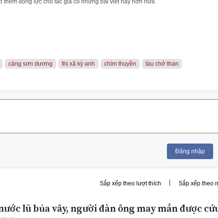
 thêm động lực cho tác giả có những bài viết hay hơn nữa.
cảng sơn dương
thị xã kỳ anh
chìm thuyền
tàu chở than
Đăng nhập
|
Sắp xếp theo lượt thích
Sắp xếp theo 
 nước lũ bủa vây, người đàn ông may mắn được cứ