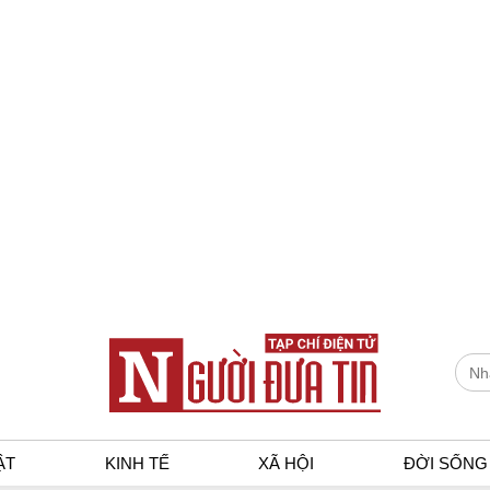
ẬT
KINH TẾ
XÃ HỘI
ĐỜI SỐNG