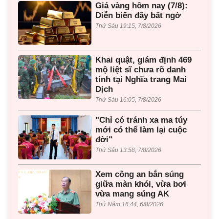
Giá vàng hôm nay (7/8):
Diễn biến đầy bất ngờ
Thứ Sáu 19:15, 7/8/2026
Khai quật, giám định 469
mộ liệt sĩ chưa rõ danh
tính tại Nghĩa trang Mai
Dịch
Thứ Sáu 16:05, 7/8/2026
"Chỉ có tránh xa ma túy
mới có thể làm lại cuộc
đời"
Thứ Sáu 13:58, 7/8/2026
Xem công an bắn súng
giữa màn khói, vừa bơi
vừa mang súng AK
Thứ Năm 16:44, 6/8/2026