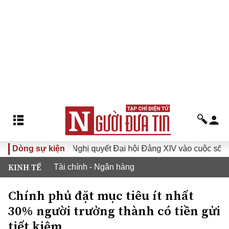
VI
Dòng sự kiện
Đưa Nghị quyết Đại hội Đảng XIV vào cuộc sống
H
KINH TẾ
Tài chính - Ngân hàng
Chính phủ đặt mục tiêu ít nhất
30% người trưởng thành có tiền gửi
tiết kiệm