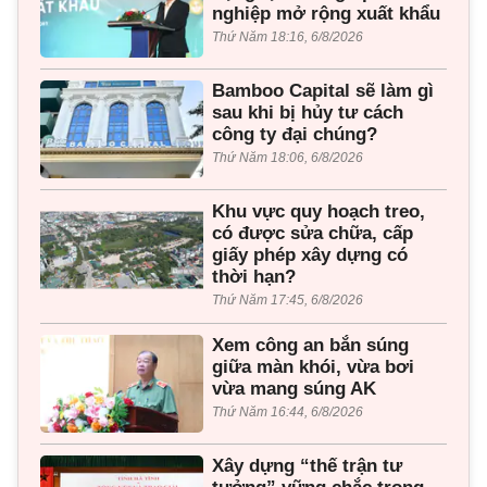
nghiệp mở rộng xuất khẩu
Thứ Năm 18:16, 6/8/2026
Bamboo Capital sẽ làm gì
sau khi bị hủy tư cách
công ty đại chúng?
Thứ Năm 18:06, 6/8/2026
Khu vực quy hoạch treo,
có được sửa chữa, cấp
giấy phép xây dựng có
thời hạn?
Thứ Năm 17:45, 6/8/2026
Xem công an bắn súng
giữa màn khói, vừa bơi
vừa mang súng AK
Thứ Năm 16:44, 6/8/2026
Xây dựng “thế trận tư