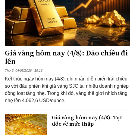
Giá vàng hôm nay (4/8): Đảo chiều đi
lên
Thứ 3, 04/08/2026 | 19:16
Kết thúc ngày hôm nay (4/8), ghi nhận diễn biến trái chiều
so với đầu phiên khi giá vàng SJC tại nhiều doanh nghiệp
đồng loạt tăng nhẹ. Trong khi đó, vàng thế giới nhích tăng
nhẹ lên 4.062,6 USD/ounce.
Giá vàng hôm nay (4/8): Tụt
dốc về mức thấp