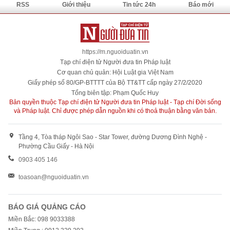
RSS
Giới thiệu
Tin tức 24h
Báo mới
https://m.nguoiduatin.vn
Tạp chí điện tử Người đưa tin Pháp luật
Cơ quan chủ quản: Hội Luật gia Việt Nam
Giấy phép số 80/GP-BTTTT của Bộ TT&TT cấp ngày 27/2/2020
Tổng biên tập: Phạm Quốc Huy
Bản quyền thuộc Tạp chí điện tử Người đưa tin Pháp luật - Tạp chí Đời sống
và Pháp luật. Chỉ được phép dẫn nguồn khi có thoả thuận bằng văn bản.
Tầng 4, Tòa tháp Ngôi Sao - Star Tower, đường Dương Đình Nghệ -
Phường Cầu Giấy - Hà Nội
0903 405 146
toasoan@nguoiduatin.vn
BÁO GIÁ QUẢNG CÁO
Miền Bắc: 098 9033388