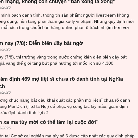
ên mạng, không còn chuyện “bán xong là xong”
8/2026
minh bạch danh tính, thông tin sản phẩm; người livestream không
ông dụng; nền tảng phải tham gia xử lý vi phạm. Những quy định mới
mắt xích trong chuỗi bán hàng online phải rõ trách nhiệm hơn với
 nay (7/8): Diễn biến đầy bất ngờ
8/2026
y (7/8), thị trường vàng trong nước chứng kiến diễn biến đầy bất
giá vàng thế giới tăng bứt phá hướng tới mốc lịch sử 4.300
iám định 469 mộ liệt sĩ chưa rõ danh tính tại Nghĩa
ch
8/2026
ượng chức năng bắt đầu khai quật các phần mộ liệt sĩ chưa rõ danh
trang Mai Dịch (Tp.Hà Nội) để phục vụ công tác lấy mẫu, giám định
ác định danh tính liệt sĩ.
h xa ma túy mới có thể làm lại cuộc đời"
8/2026
n tại Cơ sở cai nghiện ma túy số 6 được cập nhật các quy định pháp