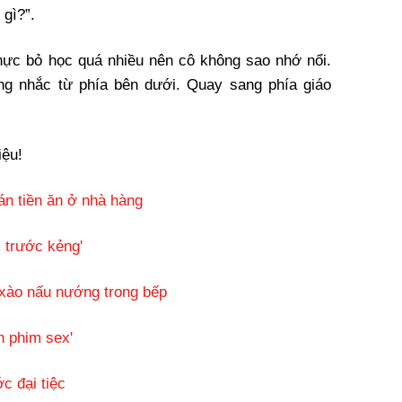
 gì?”.
thực bỏ học quá nhiều nên cô không sao nhớ nổi.
áng nhắc từ phía bên dưới. Quay sang phía giáo
iệu!
án tiền ăn ở nhà hàng
m trước kẻng'
xào nấu nướng trong bếp
n phim sex'
c đại tiệc