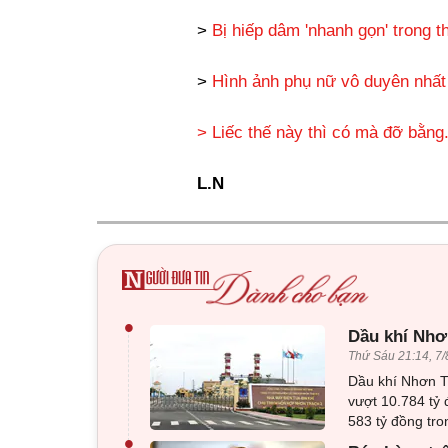
>
Bị hiếp dâm 'nhanh gọn' trong 
>
Hình ảnh phụ nữ vô duyên nhất 
> Liếc thế này thì có mà đỡ bằng
L.N
•
Dầu khí Nhơn
Thứ Sáu 21:14, 7/
Dầu khí Nhơn Tr
vượt 10.784 tỷ 
583 tỷ đồng tro
•