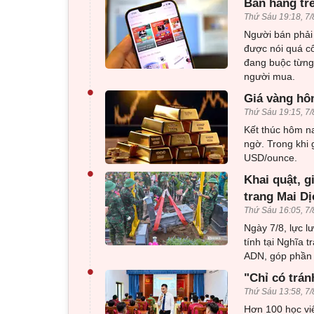
Bán hàng tr
Thứ Sáu 19:18, 7/
Người bán phải 
được nói quá c
đang buộc từng 
người mua.
•
Giá vàng hôm
Thứ Sáu 19:15, 7/
Kết thúc hôm na
ngờ. Trong khi 
USD/ounce.
•
Khai quật, g
trang Mai Dị
Thứ Sáu 16:05, 7/
Ngày 7/8, lực l
tính tại Nghĩa 
ADN, góp phần x
•
"Chỉ có trán
Thứ Sáu 13:58, 7/
Hơn 100 học viê