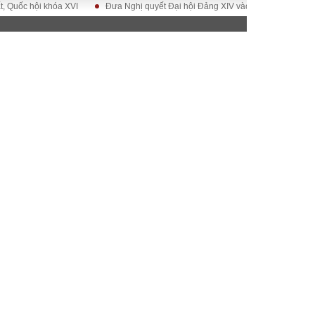
 hội khóa XVI
Đưa Nghị quyết Đại hội Đảng XIV vào cuộc sống
Hướng 
ĐỜI SỐNG
Gia đình
Sức khỏe
Cần biết
g
Cộng đồng mạng
 – Đô thị