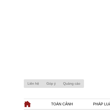
Liên hệ
Góp ý
Quảng cáo
TOÀN CẢNH
PHÁP LU