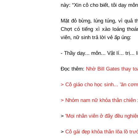
này: “Xin cô cho biết, tôi dạy môn
Mặt đỏ bừng, lúng túng, vì quả 
Chợt có tiếng xì xào loáng tho
viên, nữ sinh trả lời vẻ ấp úng:
- Thầy dạy... môn... Vật lí... trị... l
Đọc thêm:
Nhờ Bill Gates thay to
> Cô giáo cho học sinh... 'ăn cơ
> Nhóm nam nữ khỏa thân chiên 
>
'Mọi nhân viên ở đây đều nghiệ
>
Cô gái đẹp khỏa thân lõa lồ trướ