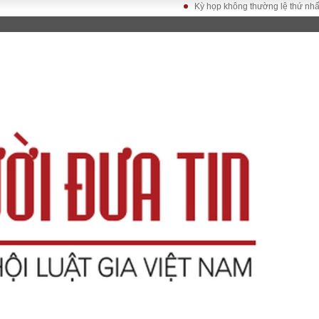
Kỳ họp không thường lệ thứ nhất, Quốc
LUẬT
KINH TẾ
XÃ HỘI
ảy pháp
Bất động sản
Dân sinh
Tài chính - Ngân
Giáo dục
luật gia
hàng
Văn hoá
ều tra
Kinh tế vĩ mô
Môi trườn
i công dân
Hồ sơ doanh
Giao thông
nghiệp
- Hình sự
Xu hướng thị
trường
Tiêu dùng và dư
luận
Công nghệ
US