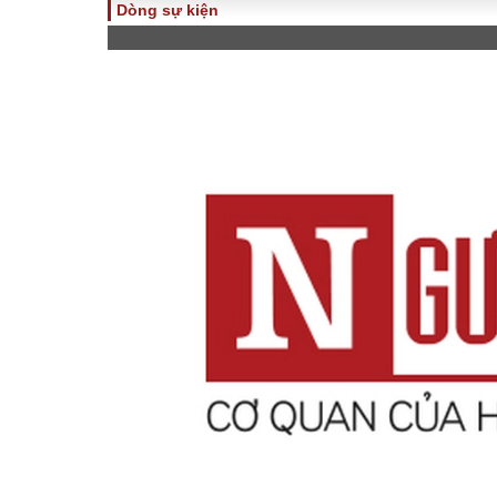
Dòng sự kiện
TOÀN CẢNH
PHÁP 
Tiêu điểm
Dòng ch
luật
Chính sách
Góc nhìn 
Sự kiện
Hồ sơ đi
Đối thoại
Tiếng nó
Thế giới
An ninh 
ĐA CHIỀU
INFOC
Quan điểm