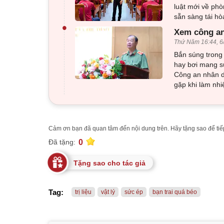
luật mới về phò
sẵn sàng tái h
•
Xem công an
Thứ Năm 16:44, 6
Bắn súng trong 
hay bơi mang sú
Công an nhân d
gặp khi làm nhi
Cảm ơn bạn đã quan tâm đến nội dung trên. Hãy tặng sao để tiếp
0
Đã tặng:
Tặng sao cho tác giả
Tag:
trị liệu
vật lý
sức ép
bạn trai quá béo