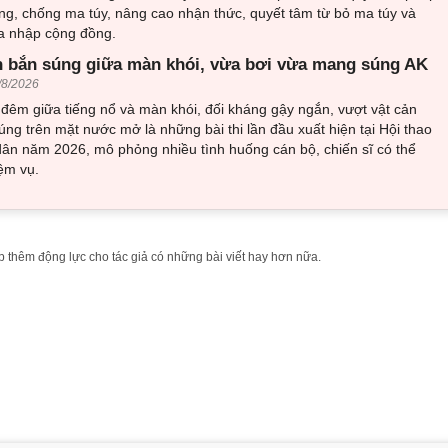
ng, chống ma túy, nâng cao nhận thức, quyết tâm từ bỏ ma túy và
òa nhập cộng đồng.
 bắn súng giữa màn khói, vừa bơi vừa mang súng AK
/8/2026
đêm giữa tiếng nổ và màn khói, đối kháng gậy ngắn, vượt vật cản
ng trên mặt nước mở là những bài thi lần đầu xuất hiện tại Hội thao
ân năm 2026, mô phỏng nhiều tình huống cán bộ, chiến sĩ có thể
ệm vụ.
 thêm động lực cho tác giả có những bài viết hay hơn nữa.