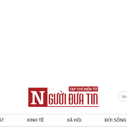
ẬT
KINH TẾ
XÃ HỘI
ĐỜI SỐNG