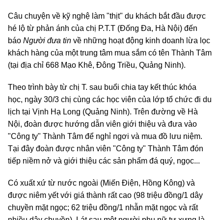
Câu chuyện về kỹ nghệ làm "thịt" du khách bắt đầu được
hé lộ từ phản ánh của chị P.T.T (Đống Đa, Hà Nội) đến
báo
Người đưa tin
về những hoạt động kinh doanh lừa lọc
khách hàng của một trung tâm mua sắm có tên Thành Tâm
(tại địa chỉ 668 Mạo Khê, Đông Triều, Quảng Ninh).
Theo trình bày từ chị T. sau buổi chia tay kết thúc khóa
học, ngày 30/3 chị cùng các học viên của lớp tổ chức đi du
lịch tại Vịnh Hạ Long (Quảng Ninh). Trên đường về Hà
Nội, đoàn được hướng dẫn viên giới thiệu và đưa vào
"Công ty" Thành Tâm để nghỉ ngơi và mua đồ lưu niệm.
Tại đây đoàn được nhân viên "Công ty" Thành Tâm đón
tiếp niềm nở và giới thiệu các sản phẩm đá quý, ngọc...
Có xuất xứ từ nước ngoài (Miến Điện, Hồng Kông) và
được niêm yết với giá thành rất cao (98 triệu đồng/1 dây
chuyền mặt ngọc; 62 triệu đồng/1 nhẫn mặt ngọc và rất
nhiều dây chuyền). Lát sau một người phụ nữ tự xưng là