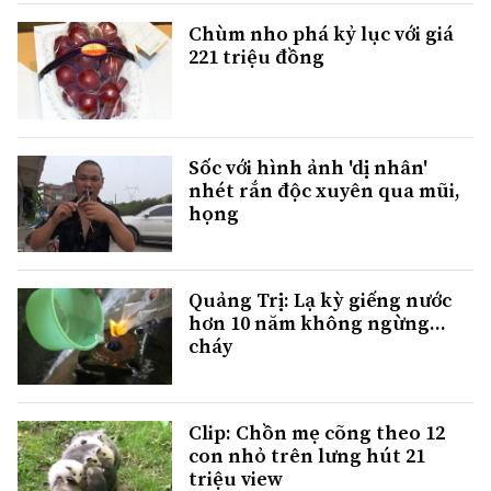
Chùm nho phá kỷ lục với giá
221 triệu đồng
Sốc với hình ảnh 'dị nhân'
nhét rắn độc xuyên qua mũi,
họng
Quảng Trị: Lạ kỳ giếng nước
hơn 10 năm không ngừng...
cháy
Clip: Chồn mẹ cõng theo 12
con nhỏ trên lưng hút 21
triệu view