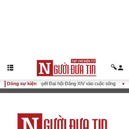
Đưa Nghị quyết Đại hội Đảng XIV vào cuộc sống
Dòng sự kiện
Hướng tớ