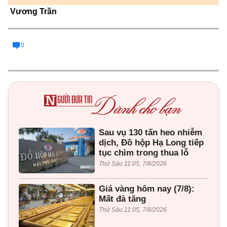
Vương Trần
0
Sau vụ 130 tấn heo nhiễm
dịch, Đồ hộp Hạ Long tiếp
tục chìm trong thua lỗ
Thứ Sáu 11:05, 7/8/2026
Giá vàng hôm nay (7/8):
Mất đà tăng
Thứ Sáu 11:05, 7/8/2026