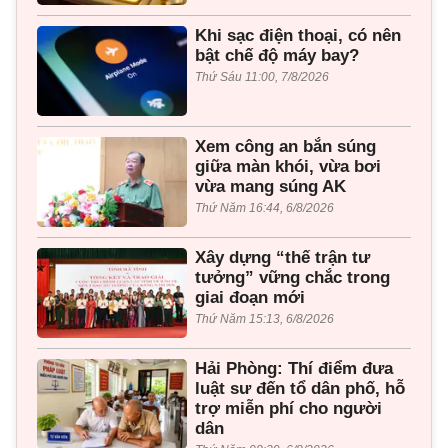
Khi sạc điện thoại, có nên
bật chế độ máy bay?
Thứ Sáu 11:00, 7/8/2026
Xem công an bắn súng
giữa màn khói, vừa bơi
vừa mang súng AK
Thứ Năm 16:44, 6/8/2026
Xây dựng “thế trận tư
tưởng” vững chắc trong
giai đoạn mới
Thứ Năm 15:13, 6/8/2026
Hải Phòng: Thí điểm đưa
luật sư đến tổ dân phố, hỗ
trợ miễn phí cho người
dân